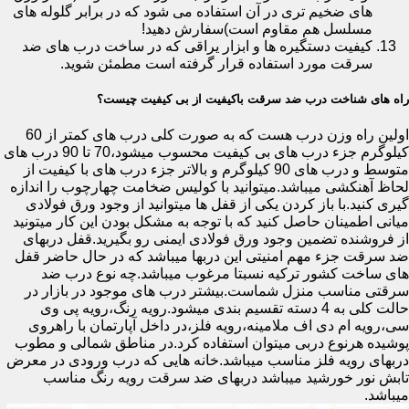
های ضخیم تری در آن استفاده می شود که در برابر گلوله های
مسلسل هم مقاوم است)سفارش دهید!
کیفیت دستگیره ها و ابزار یراقی که در ساخت درب های ضد
سرقت مورد استفاده قرار گرفته است مطمئن شوید.
راه های شناخت درب ضد سرقت باکیفیت از بی کیفیت چیست؟
اولین راه وزن درب هست که به صورت کلی درب های کمتر از 60
کیلوگرم جزء درب های بی کیفیت محسوب میشود،70 تا 90 درب های
متوسط و درب های 90 کیلوگرم و بالاتر جزء درب های با کیفیت از
لحاظ آهنکشی میباشد.میتوانید با کولیس ضخامت چهارچوب را اندازه
گیری کنید.با باز کردن یکی از قفل ها میتوانید از وجود ورق فولادی
میانی اطمینان حاصل کنید که با توجه به مشکل بودن این کار میتونید
از فروشنده تضمین وجود ورق فولادی ایمنی رو بگیرید.قفل دربهای
ضد سرقت جزء مهم امنیتی این دربها میباشد که در حال حاضر قفل
های ساخت کشور ترکیه نسبتا مرغوب میباشد.چه نوع درب ضد
سرقتی مناسب منزل شماست.بیشتر درب های موجود در بازار در
حالت کلی به 4 دسته تقسیم بندی میشود.رویه رنگ،رویه پی وی
سی،رویه ام دی اف ملامینه،رویه فلز،در داخل آپارتمان با راهروی
پوشیده هرنوع دربی میتوان استفاده کرد.در مناطق شمالی و مطوب
دربهای رویه فلز مناسب میباشد.خانه هایی که درب ورودی در معرض
تابش نور خورشید میباشد دربهای ضد سرقت رویه رنگ مناسب
میباشد.