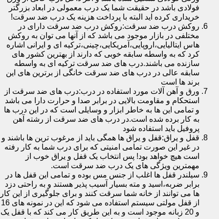
فولادی باشد در حقیقت شما یک درب معمولی در ابعاد بزرگتر
خریداری کرده اید البته با پرداخت هزینه یک درب ضد سرقت!
روکش درب ضد سرقت:روکش درب ضد سرقت دارای در
مختلفی در بازار موجود می باشد که از آنها می توان به روکش
هاس ایتالیایی،اروپایی،آمریکایی،چینی،ترکیه ای و ایرانی اشاره
کرد که به واسطه سابقه خوبی که دارند از بهترین کشور های
سازنده می باشند.درب های ضد سرقت ترکیه ای به واسطه
سابقه عالی در درب های ضد سرقت خانگی از برترین های این
برند ها است
ورق و آهن آلات مورد استفاده در درب:درب های ضد سرقت از
استحکام و مقاومت بالایی در برابر صدا و حرارت دارا می باشد
و تمامی این ها به خاطر ابزار و وسایلی است که در این درب ها
به کار برده شده است.در درب های ضد سرقت از رشته آهن
پروفیل باید استفاده شود
قفل و یراق:قفل و یراق ها همگی باید از مرغوب ترین ها باشند و
در غیر این صورت تمامی امنیتی که برای درب شما به کار رفته
است هیچ خواهد بود! پس انتخاب یک قفل و یراق خوب از
مهمترین ویژگی های یک درب ضد سرقت است.
سیلندر قفل ها اغلب از جنس مس بوده و تمامی این قفل ها در
برابر ضربه،اسید و مته بسیار آسیب پذیر هستند و به راحتی دزد
ها می توانند از خانه شما سرقت کنند و برای جلوگیری از این کار
از قفل مولتی سیستم استفاده می شود که این در نمونه های 16
و 20 زبانه موجود است و به این طریق کار می کند که با قفل یک