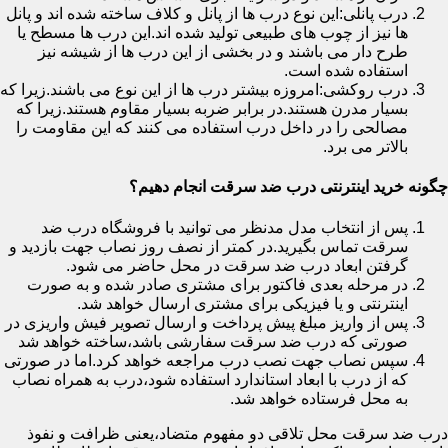
درب پانلی:این نوع درب ها از پانل و کلاف ساخته شده اند و پانل
ها نیز از چوب های طبیعی تولید شده اند.این درب ها مسطح یا
طرح دار می باشند و در بخشی از این درب ها از شیشه نیز
استفاده شده است.
درب روکشی:امروزه بیشتر درب ها از این نوع می باشند.زیرا که
بسیار مدرن هستند.در برابر ضربه بسیار مقاوم هستند.زیرا که
مصالحی را در داخل درب استفاده می کنند که این مقاومت را
بالاتر می برد.
چگونه خرید اینترنتی درب ضد سرقت انجام دهیم؟
پس از انتخاب مدل مدنظر می توانید با فروشگاه درب ضد
سرقت تماس بگیرید.در کمتر از نصف روز نصاب جهت بازدید و
گرفتن ابعاد درب ضد سرقت در محل حاضر می شود.
در مرحله بعدی فاکتور برای مشتری صادر شده و به صورت
اینترنتی و یا فیزیکی برای مشتری ارسال خواهد شد.
پس از واریز مبلغ پیش پرداخت و ارسال تصویر فیش واریزی در
صورتی که درب ضد سرقت سفارشی باشد،ساخته خواهد شد
سپس نصاب جهت نصب درب مراجعه خواهد کرد.اما در صورتی
که از درب با ابعاد استاندارد استفاده شود،درب به همراه نصاب
به محل فرستاده خواهد شد.
درب ضد سرقت محل تلاقی دو مفهوم متضاد،یعنی ظرافت و نفوذ