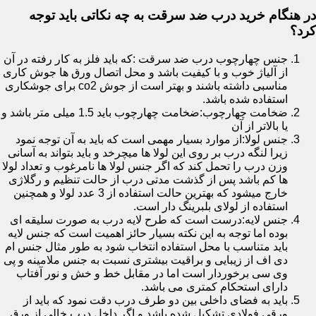
در هنگام خرید درب ضد سرقت به چه نکاتی باید توجه
کرد؟
جنس چهارچوب درب ضد سرقت :که باید فلز به کار رفته در آن
از آلیاژ خوب و با کیفیت باشد و محل اتصال ورق ها جوش کاری
مناسبی داشته باشند و بهتر است از جوش co2 برای جوشکاری
استفاده شده باشد.
ضخامت چهارچوب:ضخامت چهارچوب باید 1.5 میلی متر باشد و
یا بالاتر از آن
جنس لولا:از موارد بسیار مهمی است که باید به آن توجه نمود
زیرا لنگه درب بر روی این لولا ها میچرخد و باید بتواند به آسانی
وزن درب را تحمل کند که اگر جنس لولا ها نامرغوب و تعداد لولا
ها کم باشد پس از گذشت مدتی درب از حالت تنظیم و رگلاژی
خارج میشود که بهترین حالت استفاده از 3 عدد لولا و همچنین
استفاده از لولای بلبرینگ دار است.
جنس لایه:درست است که طرح لایه درب به صورت سلیقه ای
بوده اما توجه به این نکته بسیار حائز اهمیت است که جنس لایه
باید متناسب با محل استفاده انتخاب شود به طور مثال جنس ام
دی اف از زیبایی و براقیت بیشتری نسبت به جنس ملامینه و پی
وی سی برخوردار است اما در مقابل خط و خش و نور آفتاب
دارای استحکام کمتری می باشد.
باید به فضای داخلی بین دو طرف درب دقت نمود که باید از
ورقی فولادی تشکیل شده باشد و اگر داخل درب خالی از ورق