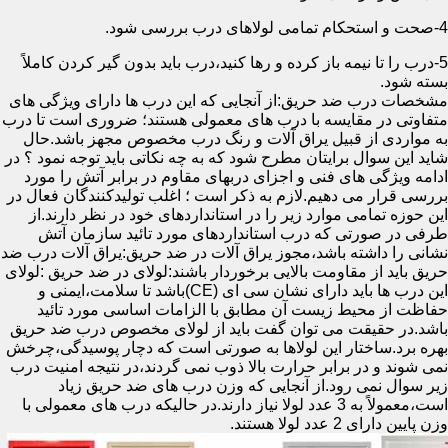
4-صحت و استحکام تمامی لولاهای درب بررسی شود.
5-درب را تا نیمه باز کرده و رها کنید،درب باید بدون گیر کردن کاملاً
بسته شود.
مشخصات درب ضد حریق:از آنجایی که این درب ها دارای ویژگی های
متفاوتی در مقایسه با درب های معمولی هستند؛ ضروری است تا درب
به مواردی از قبیل یراق آلات و رنگ درب مخصوص مجهز باشد.حال
شاید این سوال برایتان مطرح شود که به چه نکاتی باید توجه نمود ؟ در
ادامه ویژگی های فنی و اجزای دربهای مقاوم در برابر آتش را مورد
بررسی قرار می دهیم.لازم به ذکر است ؛ اغلب تولیدکنندگان فعال در
این حوزه تمامی موارد زیر را در استانداردهای خود در نظر دارند.از
طرفی در صورتی که درب استانداردهای مورد تائید سازمان آتش
نشانی را داشته باشد،مجوز یراق آلات در ضد حریق:یراق آلات درب ضد
حریق باید از مقاومت بالایی برخوردار باشند:لولای در ضد حریق :لولای
این درب ها باید دارای نشان سی ای (CE)باشد تا سلامت،ایمنی و
حفاظت از محیط زیست آن مطابق با الزامات اساسی مورد تائید
باشد.در حقیقت می توان گفت باید از لولای مخصوص درب ضد حریق
بهره برد.ساختار این لولاها به صورتی است که دچار پوسیدگی،چرخش
نمی شوند و در برابر حرارت بالا ذوب نمی گردند،در نتیجه امنیت درب
زیر سوال نمی رود.از آنجایی که وزن درب های ضد حریق زیاد
است،معمولاً به 3 عدد لولا نیاز دارند.در حالیکه درب های معمولی با
وزن پایین دارای 2 عدد لولا هستند.