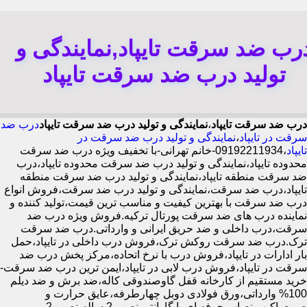
رب ضد سرقت تایپاد,نمایندگی و
تولید درب ضد سرقت تایپاد
درب ضد سرقت تایپاد
،
نمایندگی و تولید درب ضد سرقت تایپاد
درب ضد
سرقت در تایپاد
،
نمایندگی و تولید درب ضد سرقت در
تایپاد
،09192211934-خانم تهرانی-با تخفیف ویژه درب ضد سرقت
محدوده تایپاد،نمایندگی و تولید درب ضد سرقت محدوده تایپاد،درب
ضد سرقت منطقه تایپاد،نمایندگی و تولید درب ضد سرقت منطقه
تایپاد،درب ضد سرقت،نمایندگی و تولید درب ضد سرقت،فروش انواع
درب ضد سرقت با بهترین کیفیت و مناسب ترین قیمت،تولید کننده و
نماینده درب های ضد سرقت پورتال ترکیه.فروش ویژه درب ضد
سرقت،درب داخلی و ضد حریق ایرانی و وارداتی.درب ضد سرقت
ترک.درب ضد سرقت روکش ترک،فروش درب داخلی در تایپاد،حمل
بار ادارات در تایپاد،فروش درب با نرخ اتحاده،مرکز پخش درب ضد
سرقت در تایپاد،فروش درب لابی در تایپاد،ایمن ترین درب ضد سرقت-
خرید مستقیم از کارخانه قفل گاوصندوقی کاله،ضد برش و ضد دیلم
100% وارداتی،ورق فولادی دوبل چهارطرفه،عایق حرارت و
صوت،اکیپ نصاب حرفه ای با گارانتی نصب 2 ساله،نصب 2