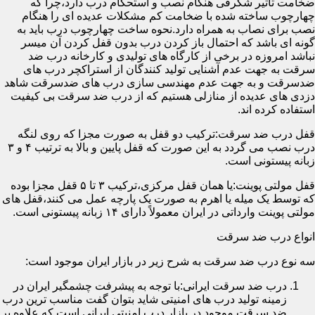
ضخامت تأثیر شگرفی هنگام نصب و استحکام درب دارد،چرا که
چهارچوب ساخته شده با ضخامت کم مشکلات عدیده ای را هنگام
نصب برای نصاب به همراه دارد.نحوه ساخت چهارچوب درب باید به
گونه ای باشد که احتمال باز کردن درب بدون قفل کردن آن میسر
نباشد امروزه در برخی از کارگاه های تولیدی و کارخانه درب ضد
سرقت به جهت عدم آشنایی تولید کنندگان از استراکچر درب های
ضدسرقت و به جهت عدم مهندسی سازی درب های ضدسرقت شاهد
دزدی های عدیده از منازلی هستیم که از درب ضد سرقت بی کیفیت
استفاده کرده اند.
قفل درب ضد سرقت:ترکیب دو قفل به صورت مجزا که روی لنگه
درب نصب می گردد به این صورت که قفل پایین و بالا به ترتیب ۴ و ۳
زبانه پیستونی است.
قفل مولتی پوینت:یا همان قفل مرکزی،ترکیب ۳ تا ۵ قفل مجزا بوده
که توسط یک میله یا اهرم به صورت یک پارچه عمل می کنند،قفل های
مولتی پوینت وارداتی در ایران معمولاً دارای ۱۴ زبانه پیستونی است.
انواع درب ضد سرقت
سه نوع درب ضد سرقت به شرح زیر در بازار ایران موجود است:
درب ضد سرقت ایرانی:با توجه به پیشرفت چشمگیر ایران در
زمینه تولید درب های امنیتی شاید بتوان گفت مناسب ترین درب
ضد سرقت موجود در بازار درب امنیتی ایرانی است که علاوه بر