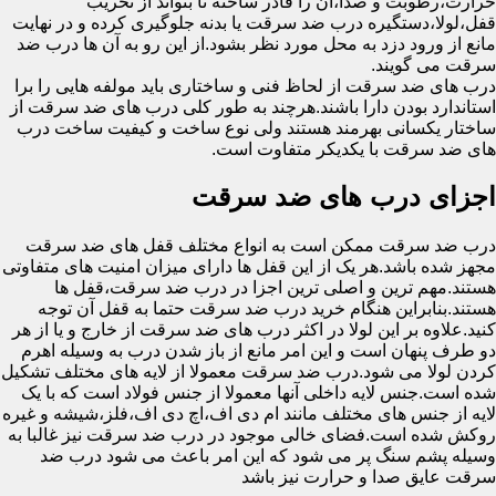
حرارت،رطوبت و صدا،آن را قادر ساخته تا بتواند از تخریب
قفل،لولا،دستگیره درب ضد سرقت یا بدنه جلوگیری کرده و در نهایت
مانع از ورود دزد به محل مورد نظر بشود.از این رو به آن ها درب ضد
سرقت می گویند.
درب های ضد سرقت از لحاظ فنی و ساختاری باید مولفه هایی را برا
استاندارد بودن دارا باشند.هرچند به طور کلی درب های ضد سرقت از
ساختار یکسانی بهرمند هستند ولی نوع ساخت و کیفیت ساخت درب
های ضد سرقت با یکدیکر متفاوت است.
اجزای درب های ضد سرقت
درب ضد سرقت ممکن است به انواع مختلف قفل های ضد سرقت
مجهز شده باشد.هر یک از این قفل ها دارای میزان امنیت های متفاوتی
هستند.مهم ترین و اصلی ترین اجزا در درب ضد سرقت،قفل ها
هستند.بنابراین هنگام خرید درب ضد سرقت حتما به قفل آن توجه
کنید.علاوه بر این لولا در اکثر درب های ضد سرقت از خارج و یا از هر
دو طرف پنهان است و این امر مانع از باز شدن درب به وسیله اهرم
کردن لولا می شود.درب ضد سرقت معمولا از لایه های مختلف تشکیل
شده است.جنس لایه داخلی آنها معمولا از جنس فولاد است که با یک
لایه از جنس های مختلف مانند ام دی اف،اچ دی اف،فلز،شیشه و غیره
روکش شده است.فضای خالی موجود در درب ضد سرقت نیز غالبا به
وسیله پشم سنگ پر می شود که این امر باعث می شود درب ضد
سرقت عایق صدا و حرارت نیز باشد