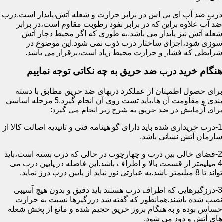
درب ضد آب ای بی اس در برابر حرارت و شعله آتش،پایدار است.درب
ضد آب علاوه براین که در برابر نفوذ رطوبت مقاوم است،در برابر
شعله آتش نیز پایدار می باشد.به طوری که اگر محیط دچار آتش
سوزی شود،اجزای ساختار درب ذوب نمی شود.این موضوع در
شرایطی که فشار و حرارت محیط زیاد است،برقرار می باشد.
هنگام خرید درب ضد حریق به چه نکاتی توجه نماییم
برای حصول اطمینان از عملکرد دربهای ضد حریق مطابق با دسته
بندی و مقاومت آن ها،باید تست روی آن انجام گیرد.5 مرحله اساسی
برای آزمایش در ضد حریق به شرح زیر انجام می گیرد:
1-درب خریداری شده باید دارای گواهینامه فنی و تائیدیه اصالت کالا از
سازمان آتش نشانی باشد.
2-فضای خالی بین درب و چهارچوب در حالی که درب بسته است،باید
4 میلیمتر از قسمت بالا و اطراف باشد.این فاصله در پایین درب می
تواند تا 8 میلیمتر باشد.به عبارتی نور نباید از پایین درب درز نماید.
3-درزگیرهایی که اطراف درب هستند باید دقیق و بدون هیچ آسیبی
نصب شده باشند.همانطور که گفته شد درزگیرها نسبت به حرارت
حساس بوده و به هنگام بروز حریق حجیم شده و مانع از پخش شعله
های آتش و دود می شود.