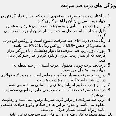
ویژگی های درب ضد سرقت
ساختار درب ضد سرقت به نحوی است که بعد از قرار گرفتن در
چهارچوب نمی توان آن را اهرم کاری کرد.
این نوع درب به آسانی و به سرعت نصب می شود و به همین
دلیل بعد از اتمام مراحل ساخت و ساز در چهارچوب نصب می
گردد.
رنگ بندی درب های ضد سرقت متنوع است و روکش این درب
ها معمولا از جنس MDF با روکش رنگ یا PVC می باشد.
دور تا دور درب ضد سرقت یک نوار پلاستیکی یا درزگیر قرار
گرفته که از هدر رفت انرژی و نفوذ گرد و غبار جلوگیری می
کند.
برخلاف درب چوبی معمولی،درب امنیتی از چند نقطه به
چهارچوب متصل می شود.
درب ضد سرقت بسیار محکم و مقاوم است و وجود لایه فولادی
در آن نشانه استحکام این نوع درب هاست.
این نوع درب طبق استانداردهای بین المللی ساخته می شود.
درب ضد سرقت ضد آب است و نوعی عایق رطوبتی محسوب
می شود.
درب ضد سرقت در برابر گرما،سرما،برش،مته،اسید و رطوبت
مقاوم می باشد و علاوه بر این ها در هنگام وقوع حوادث طبیعی
مانند زلزله آسیب بسیار جزئی می بیند.
پشم سنگ به کار رفته در درب های ضد سرقت نوعی عایق