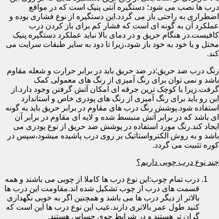
درب ها نصب می شود؛ دستگیره آنتی پنیک است که در مواقع
اضطراری به راحتی باز می گردد.این دستگیره از نوع فشاری بوده و
عملکرد آن به گونه ای است که فشار کم برای باز کردن درب
کافیست.در هنگام حریق و در دمای بالا نباید عملکرد دستگیره پنیک
مختل و یا خود به خود باز شود،زیرا تا دود به سایر طبقات سرایت می
کند.
رنگ درب ضد حریق:در ضد حریق باید در برابر حرارت و شعله مقاوم
باشد و نمی توان برای رنگ آمیزی از رنگ های معمولی کمک
گرفت.زیرا با کوچک ترین جرقه ای امکان آتش گرفتن وجود دارد.از
این رو باید برای رنگ آمیزی از رنگ های پودری خاص و استاندارد
استفاده شود.پوشش رنگ درب های مقاوم در برابر حریق باید به گونه
ای باشد که در برابر آتش منبسط شده و لایه ای مقاوم در برابر آن
ایجاد کند.رنگ مورد استفاده در پوشش ضد حریق از نوع پودری می
باشد و به روش الکترواستاتیک بر روی درب پاشیده میشود،سپس در
کوره تثبیت می گردد.
چند نوع درب چوبی داریم؟
درب تمام چوب:این نوع درب ها کاملا از چوبی می باشند و همه
قسمت های درب از چوب تشکیل شده اند.مقاومت این درب ها
بالاتر از دیگر درب ها می باشد و همچنین اگر به خوبی نگهداری
کنید طول عمر بالاتری دارند.عیب این نوع درب ها این است که
گران تر هستند و در شرایط جوی حساس هستند.