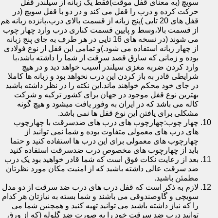
سویچ (به معنای قفل موقت)فقط یک زبانه از سیلندر قفل
حرکت کرده و درب را قفل می کند و در دو با قفل سویچ (در
قفل های 20 تایی )پنج زبانه از قسمت بالای درب،پانزده زبانه هم
از قسمت بالا،وسط و پایین قسمت کناری درب وارد چهار چوب
می شوند (در نسخه های 16 تایی در هر طرف به جای پنج زبانه
از چهار زبانه استفاده می شود.)و تمامی این قفل از نوع فولادی
بوده و زمانی که سارق قصد سرقت از شما را داشته باشد،با
وارد کردن ضربه مغزی سیلندر آسیب خواهد دید و در هیچ
شرایطی قادر به باز کردن این درب نخواهد بود و زبانه ها کاملا
در جای خود محکم خواهند ماند.این نکته را در نظر داشته باشید
بهترین نوع قفل موجود در جهان برای کشور ترکیه و شرکت
کاله می باشد که در ایران به وفور یافت میشود و هیچ گونه
مشکلی برای یافتن این نوع قفل ها نمی باشد.
چهار چوب:چهارچوب های درب های ضدسرقت با چهارچوب
های درب های معمولی متفاوت بوده و شما نمی توانید از
چهارچوب های معمولی برای این درب ها استفاده کنید و حتما
باید از چهارچوب های مخصوص درب ضدسرقت استفاده کنید
بعد از رعایت نکات فوق است که شما قادر خواهید بود یک درب
ضد سرقت عالی داشته باشید که از امنیت مکان مورد نظرتان
مطمئن باشید.
لازم به ذکر است که قفل درب های درب ضد سرقت از دو مدل
سویچی و گاوصندوقی می باشند و شما بسته به نیازتان هر کدام
را که نیاز داشته باشید می توانید تهیه کنید و همچنین شما می
توانید درب ضد سرقت خود را به صورت ضد گلوله (که از ورق