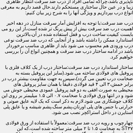
ناپذیری باشد،چراکه تمامی افراد از درب ضد سرقت انتظار ظاهری
زیبا و در عین حال ساختاری مستحکم دارند.حال قصد داریم به معرفی
انواع درب بپردازیم و ویژگی آنها را به شرح زیر بیان کنیم:
درب ضد سرقت:با توجه به افزایش آمار سرقت منازل در دهه اخیر
اهمیت درب ضد سرقت بیش از پیش پرنگ تر شده است،از این رو می
بایست کیفیت ساخت درب و قفل استفاده شده در آن،بالاترین
استاندارد ممکن را داشته باشد و از آنجایی که درب ضد سرقت نوعی
درب ورودی هم محسوب می شود باید از ظاهری مناسب برخوردار
باشد در ادامه ساختار درب ضد سرقت و همچنین انواع آن را بررسی
خواهیم کرد.
ساختار استاندارد درب ضد سرقت:ساختار درب از یک کلاف فلزی با
پروفیل های فولادی ساخته می شود.(سایز این پروفیل بسته به
ضخامت درب تعیین می گردد)،سپس به جهت مقاومت بیشتر درب در
برابر خمش،۳ الی ۴ قید فولادی دقیقاً با همان سایز پروفیل های
محیطی به صورت افقی به دو قید پروفیل عمودی محیطی جوش می
شود و در انتها ورق فولادی با ضخامت ۰.۷ الی ۱.۵ میلیمتر بر روی این
کلاف جوشکاری می شود.لازم به ذکر است که یک لایه عایق صوتی و
حرارتی با جنس های پلی اورتان،پشم سنگ،پشم شیشه و یا عایق پلی
استایرن در داخل استراکچر نصب می شود.
چهارچوب و رویه درب ضد سرقت:معمولاً با استفاده از ورق فولادی
ST۳۷ به ضخامت ۱.۵ تا ۲ میلی متر ساخته شده است،که این