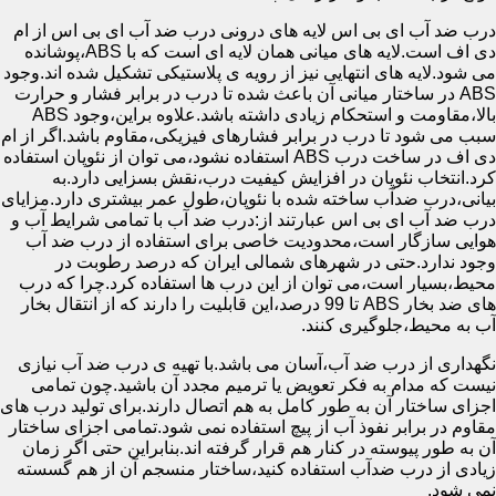
درب ضد آب ای بی اس لایه های درونی درب ضد آب ای بی اس از ام
دی اف است.لایه های میانی همان لایه ای است که با ABS،پوشانده
می شود.لایه های انتهایی نیز از رویه ی پلاستیکی تشکیل شده اند.وجود
ABS در ساختار میانی آن باعث شده تا درب در برابر فشار و حرارت
بالا،مقاومت و استحکام زیادی داشته باشد.علاوه براین،وجود ABS
سبب می شود تا درب در برابر فشارهای فیزیکی،مقاوم باشد.اگر از ام
دی اف در ساخت درب ABS استفاده نشود،می توان از نئوپان استفاده
کرد.انتخاب نئوپان در افزایش کیفیت درب،نقش بسزایی دارد.به
بیانی،درب ضدآب ساخته شده با نئوپان،طول عمر بیشتری دارد.مزایای
درب ضد آب ای بی اس عبارتند از:درب ضد آب با تمامی شرایط آب و
هوایی سازگار است،محدودیت خاصی برای استفاده از درب ضد آب
وجود ندارد.حتی در شهرهای شمالی ایران که درصد رطوبت در
محیط،بسیار است،می توان از این درب ها استفاده کرد.چرا که درب
های ضد بخار ABS تا 99 درصد،این قابلیت را دارند که از انتقال بخار
آب به محیط،جلوگیری کنند.
نگهداری از درب ضد آب،آسان می باشد.با تهیه ی درب ضد آب نیازی
نیست که مدام به فکر تعویض یا ترمیم مجدد آن باشید.چون تمامی
اجزای ساختار آن به طور کامل به هم اتصال دارند.برای تولید درب های
مقاوم در برابر نفوذ آب از پیچ استفاده نمی شود.تمامی اجزای ساختار
آن به طور پیوسته در کنار هم قرار گرفته اند.بنابراین حتی اگر زمان
زیادی از درب ضدآب استفاده کنید،ساختار منسجم آن از هم گسسته
نمی شود.