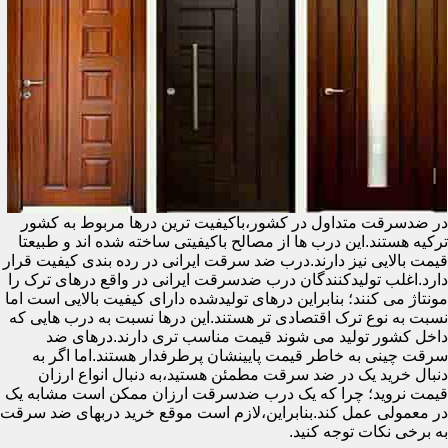
در ضدسرقت متداول در کشور،باکیفیت ترین درها مربوط به کشور
ترکیه هستند.این درب ها از مصالح باکیفیتی ساخته شده اند و طبیعتا
قیمت بالایی نیز دارند.درب ضد سرقت ایرانی در رده بندی کیفیت قرار
دارد.اغلب تولیدکنندگان درب ضدسرقت ایرانی در واقع درهای ترک را
مونتاژ می کنند؛ بنابراین درهای تولیدشده دارای کیفیت بالایی است اما
نسبت به نوع ترک اقتصادی تر هستند.این درها نسبت به درب هایی که
داخل کشور تولید می شوند قیمت مناسب تری دارند.درهای ضد
سرقت چینی به خاطر قیمت پایینشان پرطرفدار هستند.اما اگر به
دنبال خرید یک در ضد سرقت مطمئن هستید،به دنبال انواع ارزان
قیمت نروید؛ چرا که یک درب ضدسرقت ارزان ممکن است مشابه یک
در معمولی عمل کند.بنابراین،لازم است موقع خرید دربهای ضد سرقت
به برخی نکات توجه کنید.