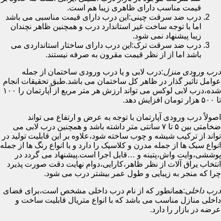
قیمت مناسب دارای ظاهری زیبا هم است.
درب ضد سرقت چینی:این درب دارای قیمت مناسبی می باشد
اما با توجه ساخت غیر استاندارد درب و همچنین ظاهر نچندان
زیبا پیشنهاد نمی شود.
درب ضد سرقت ترک:این درب دارای ساختار استانداردی می
باشد اما از از نظر قیمت مقرون به صرفه نیستند.
درب ورودی منزل
:درب لابی و یا درب ورودی ساختمان از جمله
عوامل تأثیر گذار در ظاهر کل ساختمان می باشد.طبق تحقیقات انجام
شده،درب لابی لوکس می تواند ارزش هر متر مربع از آپارتمان را ۱۰۰
تا ۵۰۰ هزار تومان افزایش دهد.
اصولاً درب ورودی آپارتمان با توجه به عرض و ارتفاع می تواند
ضخامتی بین ۵ تا ۷ سانتی متر داشته باشد و همچنین درب لابی می
تواند از ترکیب شیشه و چوب ساخته شود،علاوه بر این قابلیت تولید در
انواع سبک ها از جمله مدرن و کلاسیک را دارد و با انواع رنگ ها از جمله
پوششی،وایت واش،پتینه و …قابل اجرا است.پیشنهاد می گردد در
انتخاب یراق آلات از نظر ظاهر،کارایی،دوام نهایت دقت صورت پذیرد
چرا که منجر به زیبایی و طول عمر بیشتر درب می شود.
درب داخلی
:همانطور که از نام درب داخلی مشخص است،برای فضای
داخلی منازل مناسب می باشد که با انواع متریال قابلیت ساخت و
عرضه در بازار را دارد.