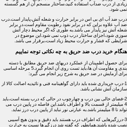
زیادی از درب ضدآب استفاده کنید،ساختار منسجم آن از هم گسسته
نمی شود.
درب ضد آب ای بی اس در برابر حرارت و شعله آتش،پایدار است.درب
ضد آب علاوه براین که در برابر نفوذ رطوبت مقاوم است،در برابر
شعله آتش نیز پایدار می باشد.به طوری که اگر محیط دچار آتش
سوزی شود،اجزای ساختار درب ذوب نمی شود.این موضوع در
شرایطی که فشار و حرارت محیط زیاد است،برقرار می باشد.
هنگام خرید درب ضد حریق به چه نکاتی توجه نماییم
برای حصول اطمینان از عملکرد دربهای ضد حریق مطابق با دسته
بندی و مقاومت آن ها،باید تست روی آن انجام گیرد.5 مرحله اساسی
برای آزمایش در ضد حریق به شرح زیر انجام می گیرد:
1-درب خریداری شده باید دارای گواهینامه فنی و تائیدیه اصالت کالا از
سازمان آتش نشانی باشد.
2-فضای خالی بین درب و چهارچوب در حالی که درب بسته است،باید
4 میلیمتر از قسمت بالا و اطراف باشد.این فاصله در پایین درب می
تواند تا 8 میلیمتر باشد.به عبارتی نور نباید از پایین درب درز نماید.
3-درزگیرهایی که اطراف درب هستند باید دقیق و بدون هیچ آسیبی
نصب شده باشند.همانطور که گفته شد درزگیرها نسبت به حرارت