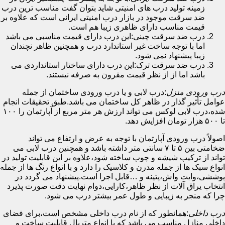
زمینه تولید درب های امنیتی شاید بتوان گفت مناسب ترین درب
ضد سرقت موجود در بازار درب امنیتی ایرانی است که علاوه بر
قیمت مناسب دارای ظاهری زیبا هم است.
درب ضد سرقت چینی:این درب دارای قیمت مناسبی می باشد
اما با توجه ساخت غیر استاندارد درب و همچنین ظاهر نچندان
زیبا پیشنهاد نمی شود.
درب ضد سرقت ترک:این درب دارای ساختار استانداردی می
باشد اما از از نظر قیمت مقرون به صرفه نیستند.
درب ورودی منزل
:درب لابی و یا درب ورودی ساختمان از جمله
عوامل تأثیر گذار در ظاهر کل ساختمان می باشد.طبق تحقیقات انجام
شده،درب لابی لوکس می تواند ارزش هر متر مربع از آپارتمان را ۱۰۰
تا ۵۰۰ هزار تومان افزایش دهد.
اصولاً درب ورودی آپارتمان با توجه به عرض و ارتفاع می تواند
ضخامتی بین ۵ تا ۷ سانتی متر داشته باشد و همچنین درب لابی می
تواند از ترکیب شیشه و چوب ساخته شود،علاوه بر این قابلیت تولید در
انواع سبک ها از جمله مدرن و کلاسیک را دارد و با انواع رنگ ها از جمله
پوششی،وایت واش،پتینه و …قابل اجرا است.پیشنهاد می گردد در
انتخاب یراق آلات از نظر ظاهر،کارایی،دوام نهایت دقت صورت پذیرد
چرا که منجر به زیبایی و طول عمر بیشتر درب می شود.
درب داخلی
:همانطور که از نام درب داخلی مشخص است،برای فضای
داخلی منازل مناسب می باشد که با انواع متریال قابلیت ساخت و