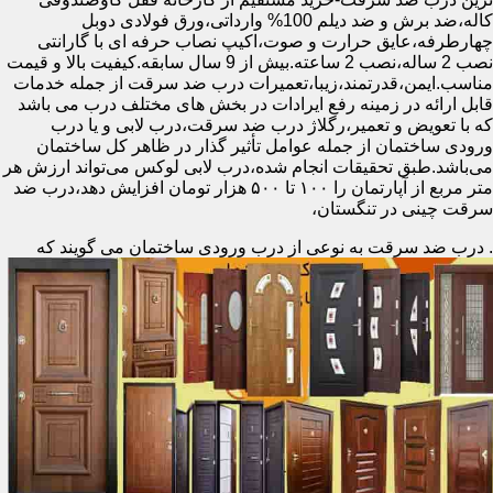
کاله،ضد برش و ضد دیلم 100% وارداتی،ورق فولادی دوبل
چهارطرفه،عایق حرارت و صوت،اکیپ نصاب حرفه ای با گارانتی
نصب 2 ساله،نصب 2 ساعته.بیش از 9 سال سابقه.کیفیت بالا و قیمت
مناسب.ایمن،قدرتمند،زیبا،تعمیرات درب ضد سرقت از جمله خدمات
قابل ارائه در زمینه رفع ایرادات در بخش های مختلف درب می باشد
که با تعویض و تعمیر،رگلاژ درب ضد سرقت،درب لابی و یا درب
ورودی ساختمان از جمله عوامل تأثیر گذار در ظاهر کل ساختمان
می‌باشد.طبق تحقیقات انجام شده،درب لابی لوکس می‌تواند ارزش هر
متر مربع از آپارتمان را ۱۰۰ تا ۵۰۰ هزار تومان افزایش دهد،درب ضد
سرقت چینی در تنگستان،
.
درب ضد سرقت به نوعی از درب ورودی ساختمان می گویند که