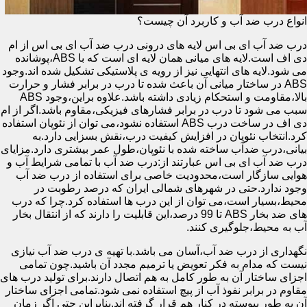
انواع درب ضد آب و کاربرد آن چیست؟
درب ضد آب ای بی اس لایه های درونی درب ضد آب ای بی اس از ام
دی اف است.لایه های میانی همان لایه ای است که با ABS،پوشانده
می شود.لایه های انتهایی نیز از رویه ی پلاستیکی تشکیل شده اند.وجود
ABS در ساختار میانی آن باعث شده تا درب در برابر فشار و حرارت
بالا،مقاومت و استحکام زیادی داشته باشد.علاوه براین،وجود ABS
سبب می شود تا درب در برابر فشارهای فیزیکی،مقاوم باشد.اگر از ام
دی اف در ساخت درب ABS استفاده نشود،می توان از نئوپان استفاده
کرد.انتخاب نئوپان در افزایش کیفیت درب،نقش بسزایی دارد.به
بیانی،درب ضدآب ساخته شده با نئوپان،طول عمر بیشتری دارد.مزایای
درب ضد آب ای بی اس عبارتند از:درب ضد آب با تمامی شرایط آب و
هوایی سازگار است،محدودیت خاصی برای استفاده از درب ضد آب
وجود ندارد.حتی در شهرهای شمالی ایران که درصد رطوبت در
محیط،بسیار است،می توان از این درب ها استفاده کرد.چرا که درب
های ضد بخار ABS تا 99 درصد،این قابلیت را دارند که از انتقال بخار
آب به محیط،جلوگیری کنند.
نگهداری از درب ضد آب،آسان می باشد.با تهیه ی درب ضد آب نیازی
نیست که مدام به فکر تعویض یا ترمیم مجدد آن باشید.چون تمامی
اجزای ساختار آن به طور کامل به هم اتصال دارند.برای تولید درب های
مقاوم در برابر نفوذ آب از پیچ استفاده نمی شود.تمامی اجزای ساختار
آن به طور پیوسته در کنار هم قرار گرفته اند.بنابراین حتی اگر زمان