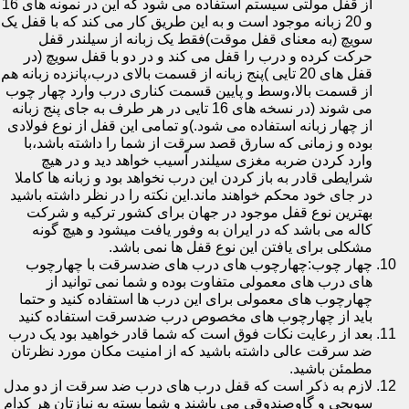
از قفل مولتی سیستم استفاده می شود که این در نمونه های 16
و 20 زبانه موجود است و به این طریق کار می کند که با قفل یک
سویچ (به معنای قفل موقت)فقط یک زبانه از سیلندر قفل
حرکت کرده و درب را قفل می کند و در دو با قفل سویچ (در
قفل های 20 تایی )پنج زبانه از قسمت بالای درب،پانزده زبانه هم
از قسمت بالا،وسط و پایین قسمت کناری درب وارد چهار چوب
می شوند (در نسخه های 16 تایی در هر طرف به جای پنج زبانه
از چهار زبانه استفاده می شود.)و تمامی این قفل از نوع فولادی
بوده و زمانی که سارق قصد سرقت از شما را داشته باشد،با
وارد کردن ضربه مغزی سیلندر آسیب خواهد دید و در هیچ
شرایطی قادر به باز کردن این درب نخواهد بود و زبانه ها کاملا
در جای خود محکم خواهند ماند.این نکته را در نظر داشته باشید
بهترین نوع قفل موجود در جهان برای کشور ترکیه و شرکت
کاله می باشد که در ایران به وفور یافت میشود و هیچ گونه
مشکلی برای یافتن این نوع قفل ها نمی باشد.
چهار چوب:چهارچوب های درب های ضدسرقت با چهارچوب
های درب های معمولی متفاوت بوده و شما نمی توانید از
چهارچوب های معمولی برای این درب ها استفاده کنید و حتما
باید از چهارچوب های مخصوص درب ضدسرقت استفاده کنید
بعد از رعایت نکات فوق است که شما قادر خواهید بود یک درب
ضد سرقت عالی داشته باشید که از امنیت مکان مورد نظرتان
مطمئن باشید.
لازم به ذکر است که قفل درب های درب ضد سرقت از دو مدل
سویچی و گاوصندوقی می باشند و شما بسته به نیازتان هر کدام