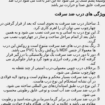
وسیله پشم سنگ پر می شود که این امر باعث می شود درب ضد
سرقت عایق صدا و حرارت نیز باشد
ویژگی های درب ضد سرقت
ساختار درب ضد سرقت به نحوی است که بعد از قرار گرفتن در
چهارچوب نمی توان آن را اهرم کاری کرد.
این نوع درب به آسانی و به سرعت نصب می شود و به همین
دلیل بعد از اتمام مراحل ساخت و ساز در چهارچوب نصب می
گردد.
رنگ بندی درب های ضد سرقت متنوع است و روکش این درب
ها معمولا از جنس MDF با روکش رنگ یا PVC می باشد.
دور تا دور درب ضد سرقت یک نوار پلاستیکی یا درزگیر قرار
گرفته که از هدر رفت انرژی و نفوذ گرد و غبار جلوگیری می
کند.
برخلاف درب چوبی معمولی،درب امنیتی از چند نقطه به
چهارچوب متصل می شود.
درب ضد سرقت بسیار محکم و مقاوم است و وجود لایه فولادی
در آن نشانه استحکام این نوع درب هاست.
این نوع درب طبق استانداردهای بین المللی ساخته می شود.
درب ضد سرقت ضد آب است و نوعی عایق رطوبتی محسوب
می شود.
درب ضد سرقت در برابر گرما،سرما،برش،مته،اسید و رطوبت
مقاوم می باشد و علاوه بر این ها در هنگام وقوع حوادث طبیعی