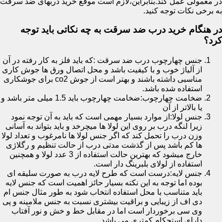
در معمولی عمل کند.بنابراین،لازم است موقع خرید دربهای ضد سرقت
به برخی نکات توجه کنید.
در هنگام خرید درب ضد سرقت به چه نکاتی باید توجه
کرد؟
جنس چهارچوب درب ضد سرقت :که باید فلز به کار رفته در آن
از آلیاژ خوب و با کیفیت باشد و محل اتصال ورق ها جوش کاری
مناسبی داشته باشند و بهتر است از جوش co2 برای جوشکاری
استفاده شده باشد.
ضخامت چهارچوب:ضخامت چهارچوب باید 1.5 میلی متر باشد و
یا بالاتر از آن
جنس لولا:از موارد بسیار مهمی است که باید به آن توجه نمود
زیرا لنگه درب بر روی این لولا ها میچرخد و باید بتواند به آسانی
وزن درب را تحمل کند که اگر جنس لولا ها نامرغوب و تعداد لولا
ها کم باشد پس از گذشت مدتی درب از حالت تنظیم و رگلاژی
خارج میشود که بهترین حالت استفاده از 3 عدد لولا و همچنین
استفاده از لولای بلبرینگ دار است.
جنس لایه:درست است که طرح لایه درب به صورت سلیقه ای
بوده اما توجه به این نکته بسیار حائز اهمیت است که جنس لایه
باید متناسب با محل استفاده انتخاب شود به طور مثال جنس ام
دی اف از زیبایی و براقیت بیشتری نسبت به جنس ملامینه و پی
وی سی برخوردار است اما در مقابل خط و خش و نور آفتاب
دارای استحکام کمتری می باشد.