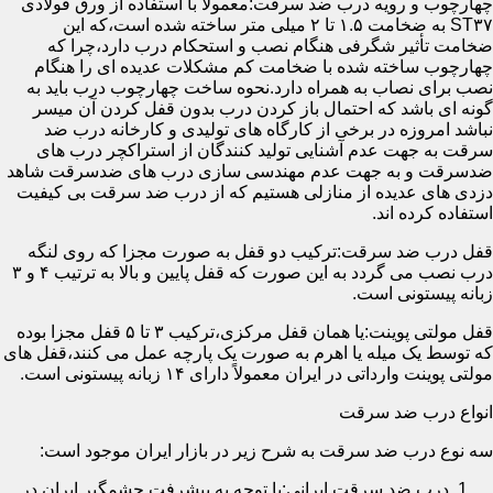
چهارچوب و رویه درب ضد سرقت:معمولاً با استفاده از ورق فولادی
ST۳۷ به ضخامت ۱.۵ تا ۲ میلی متر ساخته شده است،که این
ضخامت تأثیر شگرفی هنگام نصب و استحکام درب دارد،چرا که
چهارچوب ساخته شده با ضخامت کم مشکلات عدیده ای را هنگام
نصب برای نصاب به همراه دارد.نحوه ساخت چهارچوب درب باید به
گونه ای باشد که احتمال باز کردن درب بدون قفل کردن آن میسر
نباشد امروزه در برخی از کارگاه های تولیدی و کارخانه درب ضد
سرقت به جهت عدم آشنایی تولید کنندگان از استراکچر درب های
ضدسرقت و به جهت عدم مهندسی سازی درب های ضدسرقت شاهد
دزدی های عدیده از منازلی هستیم که از درب ضد سرقت بی کیفیت
استفاده کرده اند.
قفل درب ضد سرقت:ترکیب دو قفل به صورت مجزا که روی لنگه
درب نصب می گردد به این صورت که قفل پایین و بالا به ترتیب ۴ و ۳
زبانه پیستونی است.
قفل مولتی پوینت:یا همان قفل مرکزی،ترکیب ۳ تا ۵ قفل مجزا بوده
که توسط یک میله یا اهرم به صورت یک پارچه عمل می کنند،قفل های
مولتی پوینت وارداتی در ایران معمولاً دارای ۱۴ زبانه پیستونی است.
انواع درب ضد سرقت
سه نوع درب ضد سرقت به شرح زیر در بازار ایران موجود است:
درب ضد سرقت ایرانی:با توجه به پیشرفت چشمگیر ایران در