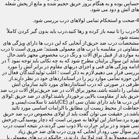
حساس بوده و به هنگام بروز حریق حجیم شده و مانع از پخش شعله
های آتش و دود می شود.
4-صحت و استحکام تمامی لولاهای درب بررسی شود.
5-درب را تا نیمه باز کرده و رها کنید،درب باید بدون گیر کردن کاملاً
بسته شود.
مشخصات درب ضد حریق:از آنجایی که این درب ها دارای ویژگی های
متفاوتی در مقایسه با درب های معمولی هستند؛ ضروری است تا درب
به مواردی از قبیل یراق آلات و رنگ درب مخصوص مجهز باشد.حال
شاید این سوال برایتان مطرح شود که به چه نکاتی باید توجه نمود ؟ در
ادامه ویژگی های فنی و اجزای دربهای مقاوم در برابر آتش را مورد
بررسی قرار می دهیم.لازم به ذکر است ؛ اغلب تولیدکنندگان فعال در
این حوزه تمامی موارد زیر را در استانداردهای خود در نظر دارند.از
طرفی در صورتی که درب استانداردهای مورد تائید سازمان آتش
نشانی را داشته باشد،مجوز یراق آلات در ضد حریق:یراق آلات درب ضد
حریق باید از مقاومت بالایی برخوردار باشند:لولای در ضد حریق :لولای
این درب ها باید دارای نشان سی ای (CE)باشد تا سلامت،ایمنی و
حفاظت از محیط زیست آن مطابق با الزامات اساسی مورد تائید
باشد.در حقیقت می توان گفت باید از لولای مخصوص درب ضد حریق
بهره برد.ساختار این لولاها به صورتی است که دچار پوسیدگی،چرخش
نمی شوند و در برابر حرارت بالا ذوب نمی گردند،در نتیجه امنیت درب
زیر سوال نمی رود.از آنجایی که وزن درب های ضد حریق زیاد
است،معمولاً به 3 عدد لولا نیاز دارند.در حالیکه درب های معمولی با