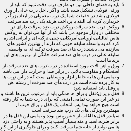
باید به فضای داخلی بین دو طرف درب دقت نمود که باید از
ورقی فولادی تشکیل شده باشد و اگر داخل درب خالی از ورق
فولادی باشد در حقیقت شما یک درب معمولی در ابعاد بزرگتر
خریداری کرده اید البته با پرداخت هزینه یک درب ضد سرقت!
روکش درب ضد سرقت:روکش درب ضد سرقت دارای در
مختلفی در بازار موجود می باشد که از آنها می توان به روکش
هاس ایتالیایی،اروپایی،آمریکایی،چینی،ترکیه ای و ایرانی اشاره
کرد که به واسطه سابقه خوبی که دارند از بهترین کشور های
سازنده می باشند.درب های ضد سرقت ترکیه ای به واسطه
سابقه عالی در درب های ضد سرقت خانگی از برترین های این
برند ها است
ورق و آهن آلات مورد استفاده در درب:درب های ضد سرقت از
استحکام و مقاومت بالایی در برابر صدا و حرارت دارا می باشد
و تمامی این ها به خاطر ابزار و وسایلی است که در این درب ها
به کار برده شده است.در درب های ضد سرقت از رشته آهن
پروفیل باید استفاده شود
قفل و یراق:قفل و یراق ها همگی باید از مرغوب ترین ها باشند و
در غیر این صورت تمامی امنیتی که برای درب شما به کار رفته
است هیچ خواهد بود! پس انتخاب یک قفل و یراق خوب از
مهمترین ویژگی های یک درب ضد سرقت است.
سیلندر قفل ها اغلب از جنس مس بوده و تمامی این قفل ها در
برابر ضربه،اسید و مته بسیار آسیب پذیر هستند و به راحتی دزد
ها می توانند از خانه شما سرقت کنند و برای جلوگیری از این کار