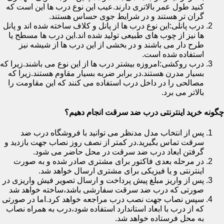
کنید طول عمر بالاتری دارند.عیب این نوع درب ها این است که
گران تر هستند و در شرایط جوی حساس هستند.
درب پانلی:این نوع درب ها از پانل و کلاف ساخته شده اند و پانل
ها نیز از چوب های طبیعی تولید شده اند.این درب ها مسطح یا
طرح دار می باشند و در بخشی از این درب ها از شیشه نیز
استفاده شده است.
درب روکشی:امروزه بیشتر درب ها از این نوع می باشند.زیرا که
بسیار مدرن هستند.در برابر ضربه بسیار مقاوم هستند.زیرا که
مصالحی را در داخل درب استفاده می کنند که این مقاومت را
بالاتر می برد.
چگونه خرید اینترنتی درب ضد سرقت انجام دهیم؟
پس از انتخاب مدل مدنظر می توانید با فروشگاه درب ضد
سرقت تماس بگیرید.در کمتر از نصف روز نصاب جهت بازدید و
گرفتن ابعاد درب ضد سرقت در محل حاضر می شود.
در مرحله بعدی فاکتور برای مشتری صادر شده و به صورت
اینترنتی و یا فیزیکی برای مشتری ارسال خواهد شد.
پس از واریز مبلغ پیش پرداخت و ارسال تصویر فیش واریزی در
صورتی که درب ضد سرقت سفارشی باشد،ساخته خواهد شد
سپس نصاب جهت نصب درب مراجعه خواهد کرد.اما در صورتی
که از درب با ابعاد استاندارد استفاده شود،درب به همراه نصاب
به محل فرستاده خواهد شد.