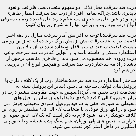
درب ضد سرقت محل تلاقی دو مفهوم متضاد،یعنی ظرافت و نفوذ
ناپذیری باشد،چراکه تمامی افراد از درب ضد سرقت انتظار ظاهری
زیبا و در عین حال ساختاری مستحکم دارند.حال قصد داریم به معرفی
انواع درب بپردازیم و ویژگی آنها را به شرح زیر بیان کنیم:
درب ضد سرقت:با توجه به افزایش آمار سرقت منازل در دهه اخیر
اهمیت درب ضد سرقت بیش از پیش پرنگ تر شده است،از این رو می
بایست کیفیت ساخت درب و قفل استفاده شده در آن،بالاترین
استاندارد ممکن را داشته باشد و از آنجایی که درب ضد سرقت نوعی
درب ورودی هم محسوب می شود باید از ظاهری مناسب برخوردار
باشد در ادامه ساختار درب ضد سرقت و همچنین انواع آن را بررسی
خواهیم کرد.
ساختار استاندارد درب ضد سرقت:ساختار درب از یک کلاف فلزی با
پروفیل های فولادی ساخته می شود.(سایز این پروفیل بسته به
ضخامت درب تعیین می گردد)،سپس به جهت مقاومت بیشتر درب در
برابر خمش،۳ الی ۴ قید فولادی دقیقاً با همان سایز پروفیل های
محیطی به صورت افقی به دو قید پروفیل عمودی محیطی جوش می
شود و در انتها ورق فولادی با ضخامت ۰.۷ الی ۱.۵ میلیمتر بر روی این
کلاف جوشکاری می شود.لازم به ذکر است که یک لایه عایق صوتی و
حرارتی با جنس های پلی اورتان،پشم سنگ،پشم شیشه و یا عایق پلی
استایرن در داخل استراکچر نصب می شود.