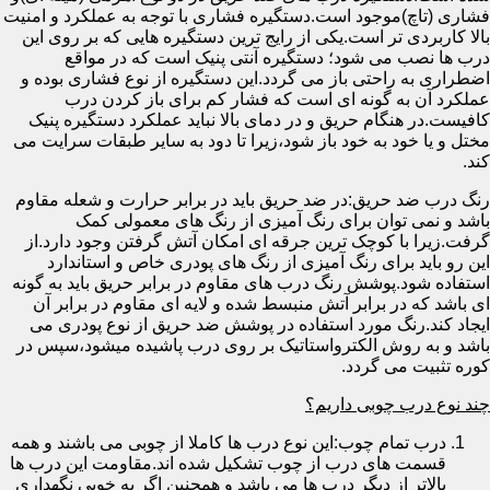
فشاری (تاچ)موجود است.دستگیره فشاری با توجه به عملکرد و امنیت
بالا کاربردی تر است.یکی از رایج ترین دستگیره هایی که بر روی این
درب ها نصب می شود؛ دستگیره آنتی پنیک است که در مواقع
اضطراری به راحتی باز می گردد.این دستگیره از نوع فشاری بوده و
عملکرد آن به گونه ای است که فشار کم برای باز کردن درب
کافیست.در هنگام حریق و در دمای بالا نباید عملکرد دستگیره پنیک
مختل و یا خود به خود باز شود،زیرا تا دود به سایر طبقات سرایت می
کند.
رنگ درب ضد حریق:در ضد حریق باید در برابر حرارت و شعله مقاوم
باشد و نمی توان برای رنگ آمیزی از رنگ های معمولی کمک
گرفت.زیرا با کوچک ترین جرقه ای امکان آتش گرفتن وجود دارد.از
این رو باید برای رنگ آمیزی از رنگ های پودری خاص و استاندارد
استفاده شود.پوشش رنگ درب های مقاوم در برابر حریق باید به گونه
ای باشد که در برابر آتش منبسط شده و لایه ای مقاوم در برابر آن
ایجاد کند.رنگ مورد استفاده در پوشش ضد حریق از نوع پودری می
باشد و به روش الکترواستاتیک بر روی درب پاشیده میشود،سپس در
کوره تثبیت می گردد.
چند نوع درب چوبی داریم؟
درب تمام چوب:این نوع درب ها کاملا از چوبی می باشند و همه
قسمت های درب از چوب تشکیل شده اند.مقاومت این درب ها
بالاتر از دیگر درب ها می باشد و همچنین اگر به خوبی نگهداری