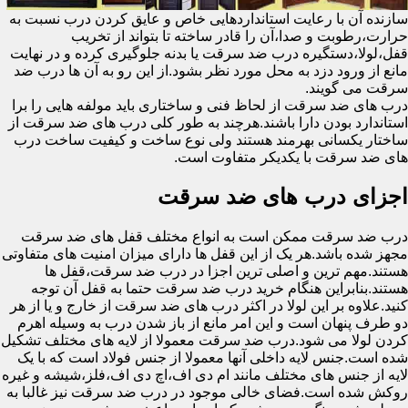
سازنده آن با رعایت استانداردهایی خاص و عایق کردن درب نسبت به
حرارت،رطوبت و صدا،آن را قادر ساخته تا بتواند از تخریب
قفل،لولا،دستگیره درب ضد سرقت یا بدنه جلوگیری کرده و در نهایت
مانع از ورود دزد به محل مورد نظر بشود.از این رو به آن ها درب ضد
سرقت می گویند.
درب های ضد سرقت از لحاظ فنی و ساختاری باید مولفه هایی را برا
استاندارد بودن دارا باشند.هرچند به طور کلی درب های ضد سرقت از
ساختار یکسانی بهرمند هستند ولی نوع ساخت و کیفیت ساخت درب
های ضد سرقت با یکدیکر متفاوت است.
اجزای درب های ضد سرقت
درب ضد سرقت ممکن است به انواع مختلف قفل های ضد سرقت
مجهز شده باشد.هر یک از این قفل ها دارای میزان امنیت های متفاوتی
هستند.مهم ترین و اصلی ترین اجزا در درب ضد سرقت،قفل ها
هستند.بنابراین هنگام خرید درب ضد سرقت حتما به قفل آن توجه
کنید.علاوه بر این لولا در اکثر درب های ضد سرقت از خارج و یا از هر
دو طرف پنهان است و این امر مانع از باز شدن درب به وسیله اهرم
کردن لولا می شود.درب ضد سرقت معمولا از لایه های مختلف تشکیل
شده است.جنس لایه داخلی آنها معمولا از جنس فولاد است که با یک
لایه از جنس های مختلف مانند ام دی اف،اچ دی اف،فلز،شیشه و غیره
روکش شده است.فضای خالی موجود در درب ضد سرقت نیز غالبا به