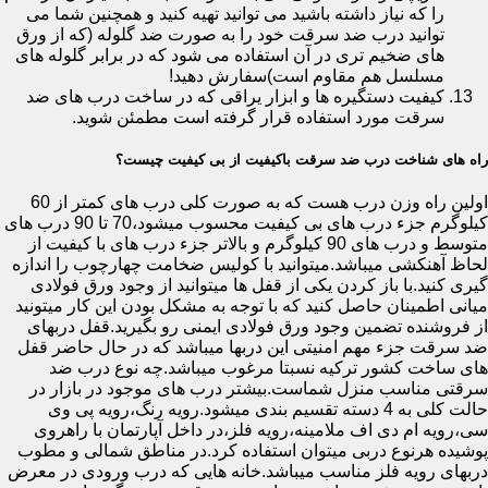
را که نیاز داشته باشید می توانید تهیه کنید و همچنین شما می
توانید درب ضد سرقت خود را به صورت ضد گلوله (که از ورق
های ضخیم تری در آن استفاده می شود که در برابر گلوله های
مسلسل هم مقاوم است)سفارش دهید!
کیفیت دستگیره ها و ابزار یراقی که در ساخت درب های ضد
سرقت مورد استفاده قرار گرفته است مطمئن شوید.
راه های شناخت درب ضد سرقت باکیفیت از بی کیفیت چیست؟
اولین راه وزن درب هست که به صورت کلی درب های کمتر از 60
کیلوگرم جزء درب های بی کیفیت محسوب میشود،70 تا 90 درب های
متوسط و درب های 90 کیلوگرم و بالاتر جزء درب های با کیفیت از
لحاظ آهنکشی میباشد.میتوانید با کولیس ضخامت چهارچوب را اندازه
گیری کنید.با باز کردن یکی از قفل ها میتوانید از وجود ورق فولادی
میانی اطمینان حاصل کنید که با توجه به مشکل بودن این کار میتونید
از فروشنده تضمین وجود ورق فولادی ایمنی رو بگیرید.قفل دربهای
ضد سرقت جزء مهم امنیتی این دربها میباشد که در حال حاضر قفل
های ساخت کشور ترکیه نسبتا مرغوب میباشد.چه نوع درب ضد
سرقتی مناسب منزل شماست.بیشتر درب های موجود در بازار در
حالت کلی به 4 دسته تقسیم بندی میشود.رویه رنگ،رویه پی وی
سی،رویه ام دی اف ملامینه،رویه فلز،در داخل آپارتمان با راهروی
پوشیده هرنوع دربی میتوان استفاده کرد.در مناطق شمالی و مطوب
دربهای رویه فلز مناسب میباشد.خانه هایی که درب ورودی در معرض