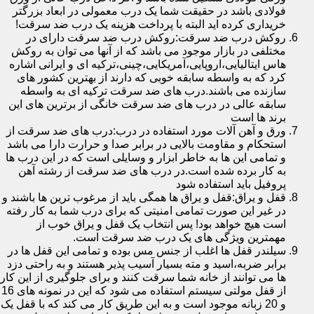
فولادی باشد در حقیقت شما یک درب معمولی در ابعاد بزرگتر
خریداری کرده اید البته با پرداخت هزینه یک درب ضد سرقت!
روکش درب ضد سرقت:روکش درب ضد سرقت دارای در
مختلفی در بازار موجود می باشد که از آنها می توان به روکش
هاس ایتالیایی،اروپایی،آمریکایی،چینی،ترکیه ای و ایرانی اشاره
کرد که به واسطه سابقه خوبی که دارند از بهترین کشور های
سازنده می باشند.درب های ضد سرقت ترکیه ای به واسطه
سابقه عالی در درب های ضد سرقت خانگی از برترین های این
برند ها است
ورق و آهن آلات مورد استفاده در درب:درب های ضد سرقت از
استحکام و مقاومت بالایی در برابر صدا و حرارت دارا می باشد
و تمامی این ها به خاطر ابزار و وسایلی است که در این درب ها
به کار برده شده است.در درب های ضد سرقت از رشته آهن
پروفیل باید استفاده شود
قفل و یراق:قفل و یراق ها همگی باید از مرغوب ترین ها باشند و
در غیر این صورت تمامی امنیتی که برای درب شما به کار رفته
است هیچ خواهد بود! پس انتخاب یک قفل و یراق خوب از
مهمترین ویژگی های یک درب ضد سرقت است.
سیلندر قفل ها اغلب از جنس مس بوده و تمامی این قفل ها در
برابر ضربه،اسید و مته بسیار آسیب پذیر هستند و به راحتی دزد
ها می توانند از خانه شما سرقت کنند و برای جلوگیری از این کار
از قفل مولتی سیستم استفاده می شود که این در نمونه های 16
و 20 زبانه موجود است و به این طریق کار می کند که با قفل یک