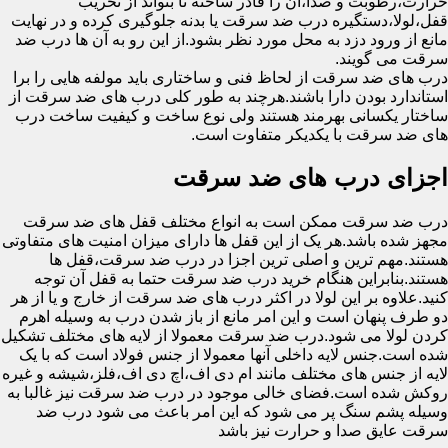
حرارت،رطوبت و صدا،آن را قادر ساخته تا بتواند از تخریب
قفل،لولا،دستگیره درب ضد سرقت یا بدنه جلوگیری کرده و در نهایت
مانع از ورود دزد به محل مورد نظر بشود.از این رو به آن ها درب ضد
سرقت می گویند.
درب های ضد سرقت از لحاظ فنی و ساختاری باید مولفه هایی را برا
استاندارد بودن دارا باشند.هرچند به طور کلی درب های ضد سرقت از
ساختار یکسانی بهرمند هستند ولی نوع ساخت و کیفیت ساخت درب
های ضد سرقت با یکدیکر متفاوت است.
اجزای درب های ضد سرقت
درب ضد سرقت ممکن است به انواع مختلف قفل های ضد سرقت
مجهز شده باشد.هر یک از این قفل ها دارای میزان امنیت های متفاوتی
هستند.مهم ترین و اصلی ترین اجزا در درب ضد سرقت،قفل ها
هستند.بنابراین هنگام خرید درب ضد سرقت حتما به قفل آن توجه
کنید.علاوه بر این لولا در اکثر درب های ضد سرقت از خارج و یا از هر
دو طرف پنهان است و این امر مانع از باز شدن درب به وسیله اهرم
کردن لولا می شود.درب ضد سرقت معمولا از لایه های مختلف تشکیل
شده است.جنس لایه داخلی آنها معمولا از جنس فولاد است که با یک
لایه از جنس های مختلف مانند ام دی اف،اچ دی اف،فلز،شیشه و غیره
روکش شده است.فضای خالی موجود در درب ضد سرقت نیز غالبا به
وسیله پشم سنگ پر می شود که این امر باعث می شود درب ضد
سرقت عایق صدا و حرارت نیز باشد