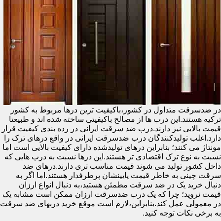
در ضدسرقت متداول در کشور،باکیفیت ترین درها مربوط به کشور
ترکیه هستند.این درب ها از مصالح باکیفیتی ساخته شده اند و طبیعتا
قیمت بالایی نیز دارند.درب ضد سرقت ایرانی در رده بندی کیفیت قرار
دارد.اغلب تولیدکنندگان درب ضدسرقت ایرانی در واقع درهای ترک را
مونتاژ می کنند؛ بنابراین درهای تولیدشده دارای کیفیت بالایی است اما
نسبت به نوع ترک اقتصادی تر هستند.این درها نسبت به درب هایی که
داخل کشور تولید می شوند قیمت مناسب تری دارند.درهای ضد
سرقت چینی به خاطر قیمت پایینشان پرطرفدار هستند.اما اگر به
دنبال خرید یک در ضد سرقت مطمئن هستید،به دنبال انواع ارزان
قیمت نروید؛ چرا که یک درب ضدسرقت ارزان ممکن است مشابه یک
در معمولی عمل کند.بنابراین،لازم است موقع خرید دربهای ضد سرقت
به برخی نکات توجه کنید.