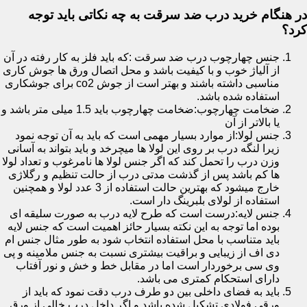
در هنگام خرید درب ضد سرقت به چه نکاتی باید توجه
کرد؟
جنس چهارچوب درب ضد سرقت :که باید فلز به کار رفته در آن
از آلیاژ خوب و با کیفیت باشد و محل اتصال ورق ها جوش کاری
مناسبی داشته باشند و بهتر است از جوش co2 برای جوشکاری
استفاده شده باشد.
ضخامت چهارچوب:ضخامت چهارچوب باید 1.5 میلی متر باشد و
یا بالاتر از آن
جنس لولا:از موارد بسیار مهمی است که باید به آن توجه نمود
زیرا لنگه درب بر روی این لولا ها میچرخد و باید بتواند به آسانی
وزن درب را تحمل کند که اگر جنس لولا ها نامرغوب و تعداد لولا
ها کم باشد پس از گذشت مدتی درب از حالت تنظیم و رگلاژی
خارج میشود که بهترین حالت استفاده از 3 عدد لولا و همچنین
استفاده از لولای بلبرینگ دار است.
جنس لایه:درست است که طرح لایه درب به صورت سلیقه ای
بوده اما توجه به این نکته بسیار حائز اهمیت است که جنس لایه
باید متناسب با محل استفاده انتخاب شود به طور مثال جنس ام
دی اف از زیبایی و براقیت بیشتری نسبت به جنس ملامینه و پی
وی سی برخوردار است اما در مقابل خط و خش و نور آفتاب
دارای استحکام کمتری می باشد.
باید به فضای داخلی بین دو طرف درب دقت نمود که باید از
ورقی فولادی تشکیل شده باشد و اگر داخل درب خالی از ورق