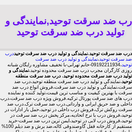
رب ضد سرقت توحید,نمایندگی و
تولید درب ضد سرقت توحید
درب ضد سرقت توحید
،
نمایندگی و تولید درب ضد سرقت توحید
درب
ضد سرقت توحید
،
نمایندگی و تولید درب ضد سرقت
توحید
،09192211934-خانم تهرانی-با تخفیف مشاوره رایگان شبانه
روزی کارگران مجرب درب ضد سرقت محدوده توحید،
نمایندگی و
تولید درب ضد سرقت محدوده توحید
،
درب ضد سرقت منطقه
توحید
،نمایندگی و تولید درب ضد سرقت منطقه توحید،درب ضد
سرقت،نمایندگی و تولید درب ضد سرقت،فروش انواع درب ضد
سرقت با بهترین کیفیت و مناسب ترین قیمت،تولید کننده و نماینده
درب های ضد سرقت پورتال ترکیه.فروش ویژه درب ضد سرقت،درب
داخلی و ضد حریق ایرانی و وارداتی.درب ضد سرقت ترک.درب ضد
سرقت روکش ترک،فروش درب داخلی در توحید،حمل بار ادارات در
توحید،فروش درب با نرخ اتحادیه،مرکز پخش درب ضد سرقت در
توحید،فروش درب لابی در توحید،ایمن ترین درب ضد سرقت-خرید
مستقیم از کارخانه قفل گاوصندوقی کاله،ضد برش و ضد دیلم 100%
وارداتی،ورق فولادی دوبل چهارطرفه،عایق حرارت و صوت،اکیپ