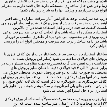
ناپذیری باشد،چراکه تمامی افراد از درب ضد سرقت انتظار ظاهری
زیبا و در عین حال ساختاری مستحکم دارند.حال قصد داریم به معرفی
انواع درب بپردازیم و ویژگی آنها را به شرح زیر بیان کنیم:
درب ضد سرقت:با توجه به افزایش آمار سرقت منازل در دهه اخیر
اهمیت درب ضد سرقت بیش از پیش پرنگ تر شده است،از این رو می
بایست کیفیت ساخت درب و قفل استفاده شده در آن،بالاترین
استاندارد ممکن را داشته باشد و از آنجایی که درب ضد سرقت نوعی
درب ورودی هم محسوب می شود باید از ظاهری مناسب برخوردار
باشد در ادامه ساختار درب ضد سرقت و همچنین انواع آن را بررسی
خواهیم کرد.
ساختار استاندارد درب ضد سرقت:ساختار درب از یک کلاف فلزی با
پروفیل های فولادی ساخته می شود.(سایز این پروفیل بسته به
ضخامت درب تعیین می گردد)،سپس به جهت مقاومت بیشتر درب در
برابر خمش،۳ الی ۴ قید فولادی دقیقاً با همان سایز پروفیل های
محیطی به صورت افقی به دو قید پروفیل عمودی محیطی جوش می
شود و در انتها ورق فولادی با ضخامت ۰.۷ الی ۱.۵ میلیمتر بر روی این
کلاف جوشکاری می شود.لازم به ذکر است که یک لایه عایق صوتی و
حرارتی با جنس های پلی اورتان،پشم سنگ،پشم شیشه و یا عایق پلی
استایرن در داخل استراکچر نصب می شود.
چهارچوب و رویه درب ضد سرقت:معمولاً با استفاده از ورق فولادی
ST۳۷ به ضخامت ۱.۵ تا ۲ میلی متر ساخته شده است،که این