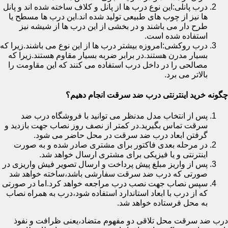
درب پانلی:این نوع درب ها از پانل و کلاف ساخته شده اند و پانل
ها نیز از چوب های طبیعی تولید شده اند.این درب ها مسطح یا
طرح دار می باشند و در بخشی از این درب ها از شیشه نیز
استفاده شده است.
درب روکشی:امروزه بیشتر درب ها از این نوع می باشند.زیرا که
بسیار مدرن هستند.در برابر ضربه بسیار مقاوم هستند.زیرا که
مصالحی را در داخل درب استفاده می کنند که این مقاومت را
بالاتر می برد.
چگونه خرید اینترنتی درب ضد سرقت انجام دهیم؟
پس از انتخاب مدل مدنظر می توانید با فروشگاه درب ضد
سرقت تماس بگیرید.در کمتر از نصف روز نصاب جهت بازدید و
گرفتن ابعاد درب ضد سرقت در محل حاضر می شود.
در مرحله بعدی فاکتور برای مشتری صادر شده و به صورت
اینترنتی و یا فیزیکی برای مشتری ارسال خواهد شد.
پس از واریز مبلغ پیش پرداخت و ارسال تصویر فیش واریزی در
صورتی که درب ضد سرقت سفارشی باشد،ساخته خواهد شد
سپس نصاب جهت نصب درب مراجعه خواهد کرد.اما در صورتی
که از درب با ابعاد استاندارد استفاده شود،درب به همراه نصاب
به محل فرستاده خواهد شد.
درب ضد سرقت محل تلاقی دو مفهوم متضاد،یعنی ظرافت و نفوذ