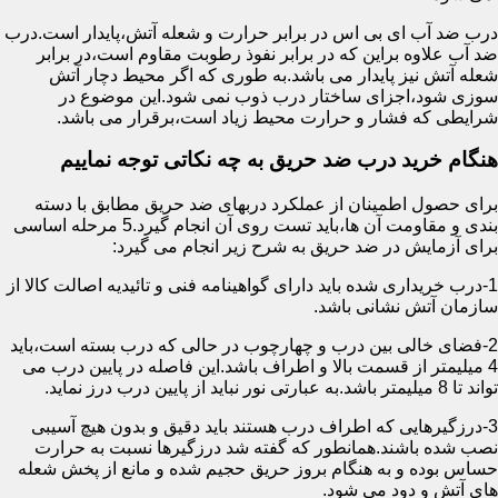
درب ضد آب ای بی اس در برابر حرارت و شعله آتش،پایدار است.درب
ضد آب علاوه براین که در برابر نفوذ رطوبت مقاوم است،در برابر
شعله آتش نیز پایدار می باشد.به طوری که اگر محیط دچار آتش
سوزی شود،اجزای ساختار درب ذوب نمی شود.این موضوع در
شرایطی که فشار و حرارت محیط زیاد است،برقرار می باشد.
هنگام خرید درب ضد حریق به چه نکاتی توجه نماییم
برای حصول اطمینان از عملکرد دربهای ضد حریق مطابق با دسته
بندی و مقاومت آن ها،باید تست روی آن انجام گیرد.5 مرحله اساسی
برای آزمایش در ضد حریق به شرح زیر انجام می گیرد:
1-درب خریداری شده باید دارای گواهینامه فنی و تائیدیه اصالت کالا از
سازمان آتش نشانی باشد.
2-فضای خالی بین درب و چهارچوب در حالی که درب بسته است،باید
4 میلیمتر از قسمت بالا و اطراف باشد.این فاصله در پایین درب می
تواند تا 8 میلیمتر باشد.به عبارتی نور نباید از پایین درب درز نماید.
3-درزگیرهایی که اطراف درب هستند باید دقیق و بدون هیچ آسیبی
نصب شده باشند.همانطور که گفته شد درزگیرها نسبت به حرارت
حساس بوده و به هنگام بروز حریق حجیم شده و مانع از پخش شعله
های آتش و دود می شود.