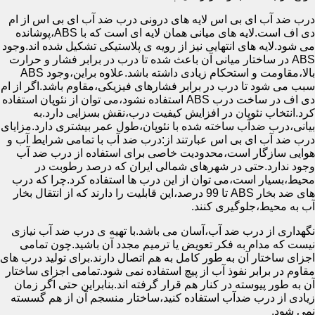
درب ضد آب ای بی اس لایه های درونی درب ضد آب ای بی اس از ام
دی اف است.لایه های میانی همان لایه ای است که با ABS،پوشانده
می شود.لایه های انتهایی نیز از رویه ی پلاستیکی تشکیل شده اند.وجود
ABS در ساختار میانی آن باعث شده تا درب در برابر فشار و حرارت
بالا،مقاومت و استحکام زیادی داشته باشد.علاوه براین،وجود ABS
سبب می شود تا درب در برابر فشارهای فیزیکی،مقاوم باشد.اگر از ام
دی اف در ساخت درب ABS استفاده نشود،می توان از نئوپان استفاده
کرد.انتخاب نئوپان در افزایش کیفیت درب،نقش بسزایی دارد.به
بیانی،درب ضدآب ساخته شده با نئوپان،طول عمر بیشتری دارد.مزایای
درب ضد آب ای بی اس عبارتند از:درب ضد آب با تمامی شرایط آب و
هوایی سازگار است،محدودیت خاصی برای استفاده از درب ضد آب
وجود ندارد.حتی در شهرهای شمالی ایران که درصد رطوبت در
محیط،بسیار است،می توان از این درب ها استفاده کرد.چرا که درب
های ضد بخار ABS تا 99 درصد،این قابلیت را دارند که از انتقال بخار
آب به محیط،جلوگیری کنند.
نگهداری از درب ضد آب،آسان می باشد.با تهیه ی درب ضد آب نیازی
نیست که مدام به فکر تعویض یا ترمیم مجدد آن باشید.چون تمامی
اجزای ساختار آن به طور کامل به هم اتصال دارند.برای تولید درب های
مقاوم در برابر نفوذ آب از پیچ استفاده نمی شود.تمامی اجزای ساختار
آن به طور پیوسته در کنار هم قرار گرفته اند.بنابراین حتی اگر زمان
زیادی از درب ضدآب استفاده کنید،ساختار منسجم آن از هم گسسته
نمی شود.