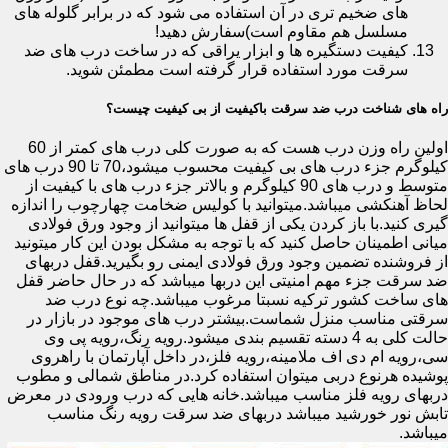
های ضخیم تری در آن استفاده می شود که در برابر گلوله های
مسلسل هم مقاوم است)سفارش دهید!
کیفیت دستگیره ها و ابزار یراقی که در ساخت درب های ضد
سرقت مورد استفاده قرار گرفته است مطمئن شوید.
راه های شناخت درب ضد سرقت باکیفیت از بی کیفیت چیست؟
اولین راه وزن درب هست که به صورت کلی درب های کمتر از 60
کیلوگرم جزء درب های بی کیفیت محسوب میشود،70 تا 90 درب های
متوسط و درب های 90 کیلوگرم و بالاتر جزء درب های با کیفیت از
لحاظ آهنکشی میباشد.میتوانید با کولیس ضخامت چهارچوب را اندازه
گیری کنید.با باز کردن یکی از قفل ها میتوانید از وجود ورق فولادی
میانی اطمینان حاصل کنید که با توجه به مشکل بودن این کار میتونید
از فروشنده تضمین وجود ورق فولادی ایمنی رو بگیرید.قفل دربهای
ضد سرقت جزء مهم امنیتی این دربها میباشد که در حال حاضر قفل
های ساخت کشور ترکیه نسبتا مرغوب میباشد.چه نوع درب ضد
سرقتی مناسب منزل شماست.بیشتر درب های موجود در بازار در
حالت کلی به 4 دسته تقسیم بندی میشود.رویه رنگ،رویه پی وی
سی،رویه ام دی اف ملامینه،رویه فلز،در داخل آپارتمان با راهروی
پوشیده هرنوع دربی میتوان استفاده کرد.در مناطق شمالی و مطوب
دربهای رویه فلز مناسب میباشد.خانه هایی که درب ورودی در معرض
تابش نور خورشید میباشد دربهای ضد سرقت رویه رنگ مناسب
میباشد.