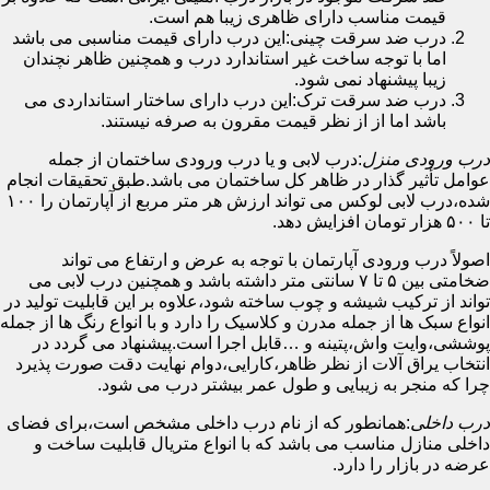
قیمت مناسب دارای ظاهری زیبا هم است.
درب ضد سرقت چینی:این درب دارای قیمت مناسبی می باشد
اما با توجه ساخت غیر استاندارد درب و همچنین ظاهر نچندان
زیبا پیشنهاد نمی شود.
درب ضد سرقت ترک:این درب دارای ساختار استانداردی می
باشد اما از از نظر قیمت مقرون به صرفه نیستند.
درب ورودی منزل
:درب لابی و یا درب ورودی ساختمان از جمله
عوامل تأثیر گذار در ظاهر کل ساختمان می باشد.طبق تحقیقات انجام
شده،درب لابی لوکس می تواند ارزش هر متر مربع از آپارتمان را ۱۰۰
تا ۵۰۰ هزار تومان افزایش دهد.
اصولاً درب ورودی آپارتمان با توجه به عرض و ارتفاع می تواند
ضخامتی بین ۵ تا ۷ سانتی متر داشته باشد و همچنین درب لابی می
تواند از ترکیب شیشه و چوب ساخته شود،علاوه بر این قابلیت تولید در
انواع سبک ها از جمله مدرن و کلاسیک را دارد و با انواع رنگ ها از جمله
پوششی،وایت واش،پتینه و …قابل اجرا است.پیشنهاد می گردد در
انتخاب یراق آلات از نظر ظاهر،کارایی،دوام نهایت دقت صورت پذیرد
چرا که منجر به زیبایی و طول عمر بیشتر درب می شود.
درب داخلی
:همانطور که از نام درب داخلی مشخص است،برای فضای
داخلی منازل مناسب می باشد که با انواع متریال قابلیت ساخت و
عرضه در بازار را دارد.