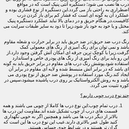
درب ها نصب می شود؛ دستگیره آنتی پنیک است که در مواقع
اضطراری به راحتی باز می گردد.این دستگیره از نوع فشاری بوده و
عملکرد آن به گونه ای است که فشار کم برای باز کردن درب
کافیست.در هنگام حریق و در دمای بالا نباید عملکرد دستگیره پنیک
مختل و یا خود به خود باز شود،زیرا تا دود به سایر طبقات سرایت می
کند.
رنگ درب ضد حریق:در ضد حریق باید در برابر حرارت و شعله مقاوم
باشد و نمی توان برای رنگ آمیزی از رنگ های معمولی کمک
گرفت.زیرا با کوچک ترین جرقه ای امکان آتش گرفتن وجود دارد.از
این رو باید برای رنگ آمیزی از رنگ های پودری خاص و استاندارد
استفاده شود.پوشش رنگ درب های مقاوم در برابر حریق باید به گونه
ای باشد که در برابر آتش منبسط شده و لایه ای مقاوم در برابر آن
ایجاد کند.رنگ مورد استفاده در پوشش ضد حریق از نوع پودری می
باشد و به روش الکترواستاتیک بر روی درب پاشیده میشود،سپس در
کوره تثبیت می گردد.
چند نوع درب چوبی داریم؟
درب تمام چوب:این نوع درب ها کاملا از چوبی می باشند و همه
قسمت های درب از چوب تشکیل شده اند.مقاومت این درب ها
بالاتر از دیگر درب ها می باشد و همچنین اگر به خوبی نگهداری
کنید طول عمر بالاتری دارند.عیب این نوع درب ها این است که
گران تر هستند و در شرایط جوی حساس هستند.