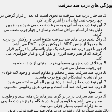
ویژگی های درب ضد سرقت
ساختار درب ضد سرقت به نحوی است که بعد از قرار گرفتن در
چهارچوب نمی توان آن را اهرم کاری کرد.
این نوع درب به آسانی و به سرعت نصب می شود و به همین
دلیل بعد از اتمام مراحل ساخت و ساز در چهارچوب نصب می
گردد.
رنگ بندی درب های ضد سرقت متنوع است و روکش این درب
ها معمولا از جنس MDF با روکش رنگ یا PVC می باشد.
دور تا دور درب ضد سرقت یک نوار پلاستیکی یا درزگیر قرار
گرفته که از هدر رفت انرژی و نفوذ گرد و غبار جلوگیری می
کند.
برخلاف درب چوبی معمولی،درب امنیتی از چند نقطه به
چهارچوب متصل می شود.
درب ضد سرقت بسیار محکم و مقاوم است و وجود لایه فولادی
در آن نشانه استحکام این نوع درب هاست.
این نوع درب طبق استانداردهای بین المللی ساخته می شود.
درب ضد سرقت ضد آب است و نوعی عایق رطوبتی محسوب
می شود.
درب ضد سرقت در برابر گرما،سرما،برش،مته،اسید و رطوبت
مقاوم می باشد و علاوه بر این ها در هنگام وقوع حوادث طبیعی
مانند زلزله آسیب بسیار جزئی می بیند.
پشم سنگ به کار رفته در درب های ضد سرقت نوعی عایق