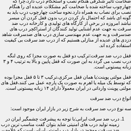
ضخامت تأثیر شگرفی هنگام نصب و استحکام درب دارد،چرا که
چهارچوب ساخته شده با ضخامت کم مشکلات عدیده ای را هنگام
نصب برای نصاب به همراه دارد.نحوه ساخت چهارچوب درب باید به
گونه ای باشد که احتمال باز کردن درب بدون قفل کردن آن میسر
نباشد امروزه در برخی از کارگاه های تولیدی و کارخانه درب ضد
سرقت به جهت عدم آشنایی تولید کنندگان از استراکچر درب های
ضدسرقت و به جهت عدم مهندسی سازی درب های ضدسرقت شاهد
دزدی های عدیده از منازلی هستیم که از درب ضد سرقت بی کیفیت
استفاده کرده اند.
قفل درب ضد سرقت:ترکیب دو قفل به صورت مجزا که روی لنگه
درب نصب می گردد به این صورت که قفل پایین و بالا به ترتیب ۴ و ۳
زبانه پیستونی است.
قفل مولتی پوینت:یا همان قفل مرکزی،ترکیب ۳ تا ۵ قفل مجزا بوده
که توسط یک میله یا اهرم به صورت یک پارچه عمل می کنند،قفل های
مولتی پوینت وارداتی در ایران معمولاً دارای ۱۴ زبانه پیستونی است.
انواع درب ضد سرقت
سه نوع درب ضد سرقت به شرح زیر در بازار ایران موجود است:
درب ضد سرقت ایرانی:با توجه به پیشرفت چشمگیر ایران در
زمینه تولید درب های امنیتی شاید بتوان گفت مناسب ترین درب
ضد سرقت موجود در بازار درب امنیتی ایرانی است که علاوه بر