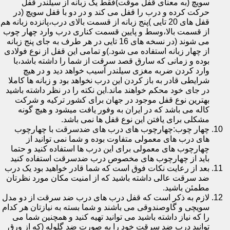
سویچ (به معنای قفل موقت)فقط یک زبانه از سیلندر قفل
حرکت کرده و درب را قفل می کند و در دو با قفل سویچ (در
قفل های 20 تایی )پنج زبانه از قسمت بالای درب،پانزده زبانه هم
از قسمت بالا،وسط و پایین قسمت کناری درب وارد چهار چوب
می شوند (در نسخه های 16 تایی در هر طرف به جای پنج زبانه
از چهار زبانه استفاده می شود.)و تمامی این قفل از نوع فولادی
بوده و زمانی که سارق قصد سرقت از شما را داشته باشد،با
وارد کردن ضربه مغزی سیلندر آسیب خواهد دید و در هیچ
شرایطی قادر به باز کردن این درب نخواهد بود و زبانه ها کاملا
در جای خود محکم خواهند ماند.این نکته را در نظر داشته باشید
بهترین نوع قفل موجود در جهان برای کشور ترکیه و شرکت
کاله می باشد که در ایران به وفور یافت میشود و هیچ گونه
مشکلی برای یافتن این نوع قفل ها نمی باشد.
چهار چوب:چهارچوب های درب های ضدسرقت با چهارچوب
های درب های معمولی متفاوت بوده و شما نمی توانید از
چهارچوب های معمولی برای این درب ها استفاده کنید و حتما
باید از چهارچوب های مخصوص درب ضدسرقت استفاده کنید
بعد از رعایت نکات فوق است که شما قادر خواهید بود یک درب
ضد سرقت عالی داشته باشید که از امنیت مکان مورد نظرتان
مطمئن باشید.
لازم به ذکر است که قفل درب های درب ضد سرقت از دو مدل
سویچی و گاوصندوقی می باشند و شما بسته به نیازتان هر کدام
را که نیاز داشته باشید می توانید تهیه کنید و همچنین شما می
توانید درب ضد سرقت خود را به صورت ضد گلوله (که از ورق