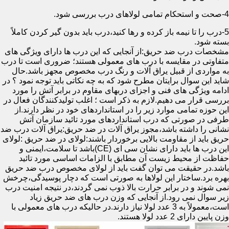
4-صحت و استحکام تمامی لولاهای درب بررسی شود.
5-درب را تا نیمه باز کرده و رها کنید،درب باید بدون گیر کردن کاملاً
بسته شود.
مشخصات درب ضد حریق:از آنجایی که این درب ها دارای ویژگی های
متفاوتی در مقایسه با درب های معمولی هستند؛ ضروری است تا درب
به مواردی از قبیل یراق آلات و رنگ درب مخصوص مجهز باشد.حال
شاید این سوال برایتان مطرح شود که به چه نکاتی باید توجه نمود ؟ در
ادامه ویژگی های فنی و اجزای دربهای مقاوم در برابر آتش را مورد
بررسی قرار می دهیم.لازم به ذکر است ؛ اغلب تولیدکنندگان فعال در
این حوزه تمامی موارد زیر را در استانداردهای خود در نظر دارند.از
طرفی در صورتی که درب استانداردهای مورد تائید سازمان آتش
نشانی را داشته باشد،مجوز یراق آلات در ضد حریق:یراق آلات درب ضد
حریق باید از مقاومت بالایی برخوردار باشند:لولای در ضد حریق :لولای
این درب ها باید دارای نشان سی ای (CE)باشد تا سلامت،ایمنی و
حفاظت از محیط زیست آن مطابق با الزامات اساسی مورد تائید
باشد.در حقیقت می توان گفت باید از لولای مخصوص درب ضد حریق
بهره برد.ساختار این لولاها به صورتی است که دچار پوسیدگی،چرخش
نمی شوند و در برابر حرارت بالا ذوب نمی گردند،در نتیجه امنیت درب
زیر سوال نمی رود.از آنجایی که وزن درب های ضد حریق زیاد
است،معمولاً به 3 عدد لولا نیاز دارند.در حالیکه درب های معمولی با
وزن پایین دارای 2 عدد لولا هستند.