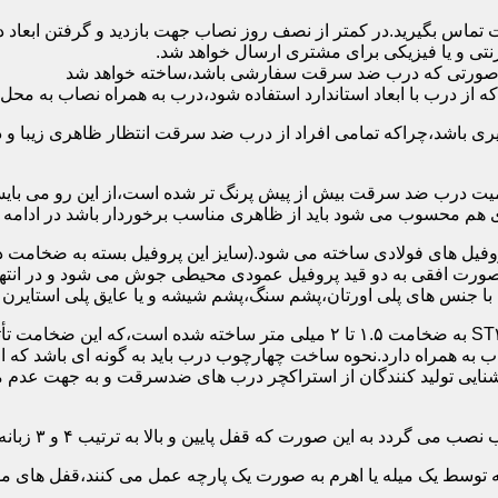
 تماس بگیرید.در کمتر از نصف روز نصاب جهت بازدید و گرفتن ابع
نتی و یا فیزیکی برای مشتری ارسال خواهد شد.
در صورتی که درب ضد سرقت سفارشی باشد،ساخته خواهد شد
 درب با ابعاد استاندارد استفاده شود،درب به همراه نصاب به محل 
ی باشد،چراکه تمامی افراد از درب ضد سرقت انتظار ظاهری زیبا و د
یت درب ضد سرقت بیش از پیش پرنگ تر شده است،از این رو می بایست
هم محسوب می شود باید از ظاهری مناسب برخوردار باشد در ادامه س
وفیل های فولادی ساخته می شود.(سایز این پروفیل بسته به ضخامت 
با جنس های پلی اورتان،پشم سنگ،پشم شیشه و یا عایق پلی استایرن
چهارچوب و رویه درب ضد سرقت:معمولاً با استفاده از ورق فولادی ST۳۷ به ضخامت 
به همراه دارد.نحوه ساخت چهارچوب درب باید به گونه ای باشد که ا
آشنایی تولید کنندگان از استراکچر درب های ضدسرقت و به جهت عد
این صورت که قفل پایین و بالا به ترتیب ۴ و ۳ زبانه پیستونی است.