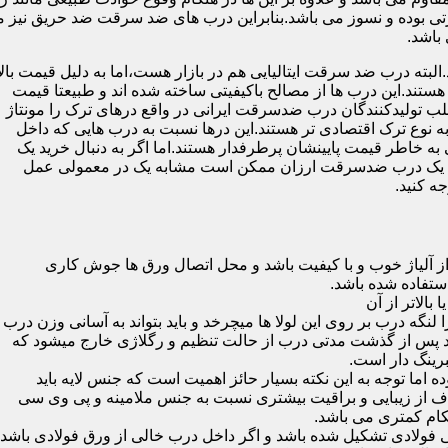
 بوده و نسوز می باشد.بنابراین درب های ضد سرقت ضد حریق نیز می
باشد.
لبته درب ضد سرقت ایتالیایی هم در بازار هست،اما به دلیل قیمت بال
تند.این درب ها از مصالح باکیفیتی ساخته شده اند و طبیعتا قیمت
اغلب تولیدکنندگان درب ضدسرقت ایرانی در واقع درهای ترک را مونتاژ
به نوع ترک اقتصادی تر هستند.این درها نسبت به درب هایی که داخل
خاطر قیمت پایینشان پرطرفدار هستند.اما اگر به دنبال خرید یک
 که یک درب ضدسرقت ارزان ممکن است مشابه یک در معمولی عمل
ه کنید.
ز آلیاژ خوب و با کیفیت باشد و محل اتصال ورق ها جوش کاری
 لنگه درب بر روی این لولا ها میچرخد و باید بتواند به آسانی وزن درب
باشد پس از گذشت مدتی درب از حالت تنظیم و رگلاژی خارج میشود که
ما توجه به این نکته بسیار حائز اهمیت است که جنس لایه باید
ف از زیبایی و براقیت بیشتری نسبت به جنس ملامینه و پی وی سی
کام کمتری می باشد.
ی فولادی تشکیل شده باشد و اگر داخل درب خالی از ورق فولادی باشد