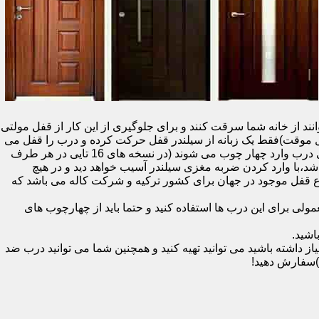
نند از خانه شما سرقت کنند و برای جلوگیری از این کار از قفل مولتی
قفل یک سویچ (به معنای قفل موقت)فقط یک زبانه از سیلندر قفل حرکت کرده و درب را قفل می
کند و در دو با قفل سویچ (در قفل های 20 تایی )پنج زبانه از قسمت بالای درب،پانزده زبانه هم از قسمت بالا،وسط و پایین قسمت کناری درب وارد چهار چوب می شوند (در نسخه های 16 تایی در هر طرف
اشد،با وارد کردن ضربه مغزی سیلندر آسیب خواهد دید و در هیچ
ن نوع قفل موجود در جهان برای کشور ترکیه و شرکت کاله می باشد که
 برای این درب ها استفاده کنید و حتما باید از چهارچوب های
اشید.
داشته باشید می توانید تهیه کنید و همچنین شما می توانید درب ضد
)سفارش دهید!