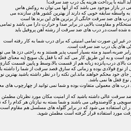
ید البته با پرداخت هزینه یک درب ضد سرقت!
بازار موجود می باشد که از آنها می توان به روکش هاس
که به واسطه سابقه خوبی که دارند از بهترین کشور های سازنده می
رب های ضد سرقت خانگی از برترین های این برند ها است
حکام و مقاومت بالایی در برابر صدا و حرارت دارا می باشد و تمامی
برده شده است.در درب های ضد سرقت از رشته آهن پروفیل باید
و در غیر این صورت تمامی امنیتی که برای درب شما به کار رفته است
یژگی های یک درب ضد سرقت است.
بر ضربه،اسید و مته بسیار آسیب پذیر هستند و به راحتی دزد ها می توا
ه می شود که این در نمونه های 16 و 20 زبانه موجود است و به این طریق کار می کند که با 
قفل از نوع فولادی بوده و زمانی که سارق قصد سرقت از شما را داشته ب
 در جای خود محکم خواهند ماند.این نکته را در نظر داشته باشید بهتری
 نوع قفل ها نمی باشد.
ای معمولی متفاوت بوده و شما نمی توانید از چهارچوب های معمولی
ضد سرقت عالی داشته باشید که از امنیت مکان مورد نظرتان مطمئن ب
 و گاوصندوقی می باشند و شما بسته به نیازتان هر کدام را که نیاز 
 آن استفاده می شود که در برابر گلوله های مسلسل هم مقاوم است
قت مورد استفاده قرار گرفته است مطمئن شوید.