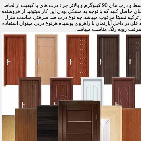
اولین راه وزن درب هست که به صورت کلی درب های کمتر از 60 کیلوگرم جزء درب های بی کیفیت محسوب میشود،70 تا 90 درب های متوسط و درب های 90 کیلوگرم و بالاتر جزء درب های با کیفیت از لحاظ
نان حاصل کنید که با توجه به مشکل بودن این کار میتونید از فروشنده
ر ترکیه نسبتا مرغوب میباشد.چه نوع درب ضد سرقتی مناسب منزل
ام دی اف ملامینه،رویه فلز،در داخل آپارتمان با راهروی پوشیده هرنوع دربی میتوان استفاده
سرقت رویه رنگ مناسب میباشد.