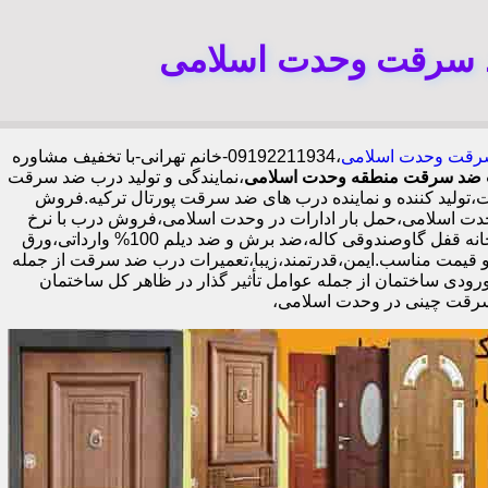
د سرقت وحدت اسلامی
 سرقت وحدت اسلامی
،09192211934-خانم تهرانی-با تخفیف مشاوره
ضد سرقت منطقه وحدت اسلامی
،نمایندگی و تولید درب ضد سرقت
ولید کننده و نماینده درب های ضد سرقت پورتال ترکیه.فروش
 اسلامی،حمل بار ادارات در وحدت اسلامی،فروش درب با نرخ
اتحادیه،مرکز پخش درب ضد سرقت در وحدت اسلامی،فروش درب لابی در وحدت اسلامی،ایمن ترین درب ضد سرقت-خرید مستقیم از کارخانه قفل گاوصندوقی کاله،ضد برش و ضد دیلم 100% وارداتی،ورق
ب حرفه ای با گارانتی نصب 2 ساله،نصب 2 ساعته.بیش از 9 سال سابقه.کیفیت بالا و قیمت مناسب.ایمن،قدرتمند،زیبا،تعمیرات درب ضد سرقت از جمله
رودی ساختمان از جمله عوامل تأثیر گذار در ظاهر کل ساختمان