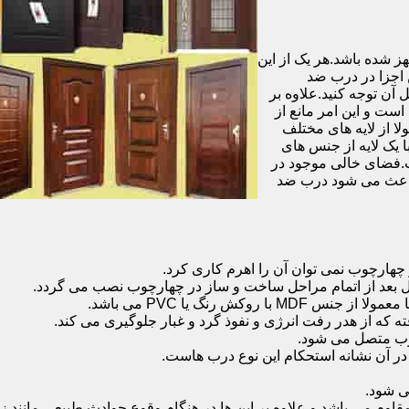
شده باشد.هر یک از این
 اجزا در درب ضد
آن توجه کنید.علاوه بر
است و این امر مانع از
 از لایه های مختلف
 یک لایه از جنس های
.فضای خالی موجود در
 باعث می شود درب ضد
هارچوب نمی توان آن را اهرم کاری کرد.
ل بعد از اتمام مراحل ساخت و ساز در چهارچوب نصب می گردد.
 رنگ یا PVC می باشد.
ه که از هدر رفت انرژی و نفوذ گرد و غبار جلوگیری می کند.
وب متصل می شود.
ر آن نشانه استحکام این نوع درب هاست.
 شود.
 می باشد و علاوه بر این ها در هنگام وقوع حوادث طبیعی مانند زل