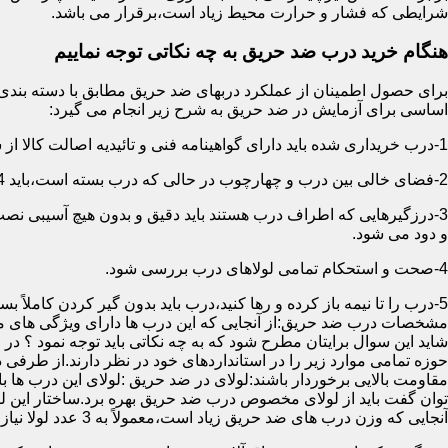
شرایطی که فشار و حرارت محیط زیاد است،برقرار می باشد.
هنگام خرید درب ضد حریق به چه نکاتی توجه نماییم
اساسی برای آزمایش در ضد حریق به شرح زیر انجام می گیرد:
1-درب خریداری شده باید دارای گواهینامه فنی و تائیدیه اصالت کالا از سازمان آتش نشانی باشد.
2-فضای خالی بین درب و چهارچوب در حالی که درب بسته است،باید 4 میلیمتر از قسمت بالا و اطراف باشد.این فاصله در پایین درب می تواند تا 8 میلیمتر باشد.به عبارتی نور نباید از پایین درب درز نماید.
3-درزگیرهایی که اطراف درب هستند باید دقیق و بدون هیچ آسیبی ن
و دود می شود.
4-صحت و استحکام تمامی لولاهای درب بررسی شود.
5-درب را تا نیمه باز کرده و رها کنید،درب باید بدون گیر کردن کاملاً بسته شود.
مشخصات درب ضد حریق:از آنجایی که این درب ها دارای ویژگی های م
شاید این سوال برایتان مطرح شود که به چه نکاتی باید توجه نمود ؟ در
حوزه تمامی موارد زیر را در استانداردهای خود در نظر دارند.از طرفی
توان گفت باید از لولای مخصوص درب ضد حریق بهره برد.ساختار این لو
آنجایی که وزن درب های ضد حریق زیاد است،معمولاً به 3 عدد لولا نیاز دارند.در حالیکه درب های معمولی با وزن پایین دارای 2 عدد لولا هستند.