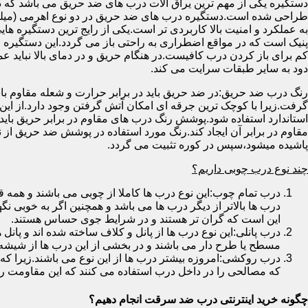
دستگیره یکی از مهم ترین یراق آلات درب های ضد حریق می باشد که دا
طراحی شده است.دستگیره درب های ضد حریق در دو نوع اهرمی (میله
به عملکرد و امنیت بالا کاربردی تر است.یکی از رایج ترین دستگیره ه
پنیک است که در مواقع اضطراری به راحتی باز می گردد.این دستگیره ا
کم برای باز کردن درب کافیست.در هنگام حریق و در دمای بالا نباید عمل
دود به سایر طبقات سرایت می کند.
رنگ درب ضد حریق:در ضد حریق باید در برابر حرارت و شعله مقاوم با
گرفت.زیرا با کوچک ترین جرقه ای امکان آتش گرفتن وجود دارد.از این 
استاندارد استفاده شود.پوشش رنگ درب های مقاوم در برابر حریق باید ب
مقاوم در برابر آن ایجاد کند.رنگ مورد استفاده در پوشش ضد حریق از
پاشیده میشود،سپس در کوره تثبیت می گردد.
چند نوع درب چوبی داریم؟
درب تمام چوب:این نوع درب ها کاملا از چوبی می باشند و هم
درب ها بالاتر از دیگر درب ها می باشد و همچنین اگر به خوبی نگ
این است که گران تر هستند و در شرایط جوی حساس هستند.
درب پانلی:این نوع درب ها از پانل و کلاف ساخته شده اند و پانل 
مسطح یا طرح دار می باشند و در بخشی از این درب ها از شیشه
درب روکشی:امروزه بیشتر درب ها از این نوع می باشند.زیرا که 
که مصالحی را در داخل درب استفاده می کنند که این مقاومت را ب
چگونه خرید اینترنتی درب ضد سرقت انجام دهیم؟