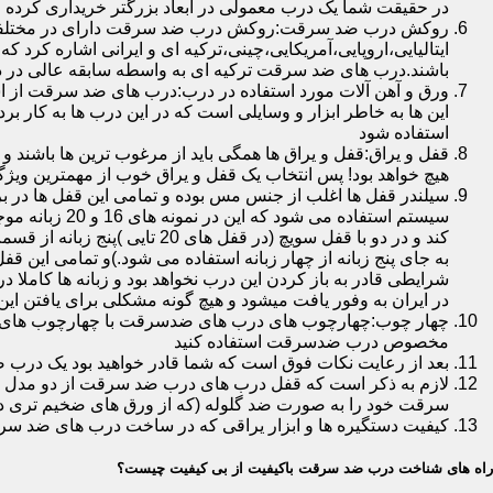
در حقیقت شما یک درب معمولی در ابعاد بزرگتر خریداری کرده ا
روکش درب ضد سرقت:روکش درب ضد سرقت دارای در مختلفی در 
ایتالیایی،اروپایی،آمریکایی،چینی،ترکیه ای و ایرانی اشاره کرد 
باشند.درب های ضد سرقت ترکیه ای به واسطه سابقه عالی در د
ورق و آهن آلات مورد استفاده در درب:درب های ضد سرقت از است
این ها به خاطر ابزار و وسایلی است که در این درب ها به کار 
استفاده شود
قفل و یراق:قفل و یراق ها همگی باید از مرغوب ترین ها باشند 
هیچ خواهد بود! پس انتخاب یک قفل و یراق خوب از مهمترین و
سیلندر قفل ها اغلب از جنس مس بوده و تمامی این قفل ها در برا
سیستم استفاد
به جای پنج زبانه از چهار زبانه استفاده می شود.)و تمامی این 
شرایطی قادر به باز کردن این درب نخواهد بود و زبانه ها کاملا
در ایران به وفور یافت میشود و هیچ گونه مشکلی برای یافتن این
چهار چوب:چهارچوب های درب های ضدسرقت با چهارچوب های درب ه
مخصوص درب ضدسرقت استفاده کنید
بعد از رعایت نکات فوق است که شما قادر خواهید بود یک درب 
لازم به ذکر است که قفل درب های درب ضد سرقت از دو مدل سویچی
سرقت خود را به صورت ضد گلوله (که از ورق های ضخیم تری در
کیفیت دستگیره ها و ابزار یراقی که در ساخت درب های ضد سر
راه های شناخت درب ضد سرقت باکیفیت از بی کیفیت چیست؟