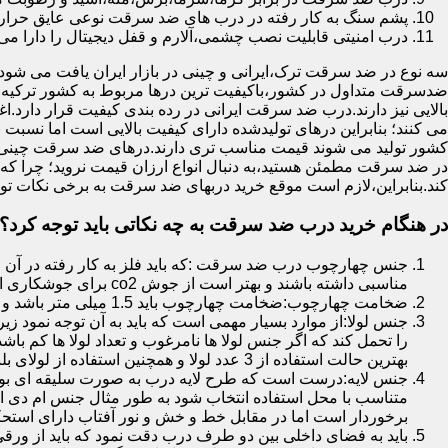
پشم سنگ به کار رفته در درب های ضد سرقت نوعی عایق حرارتی
درب امنیتی قابلیت نصب چشمی،آلارم و قفل دیجیتال را دارا می 
سه نوع در ضد سرقت ترک،ایرانی و چینی در بازار ایران یافت می شود.ا
ضدسرقت متداول در کشور،باکیفیت ترین درها مربوط به کشور ترکیه هس
بالایی نیز دارند.درب ضد سرقت ایرانی در رده بندی کیفیت قرار دارد.
می کنند؛ بنابراین درهای تولیدشده دارای کیفیت بالایی است اما نسبت 
کشور تولید می شوند قیمت مناسب تری دارند.درهای ضد سرقت چینی به 
در ضد سرقت مطمئن هستید،به دنبال انواع ارزان قیمت نروید؛ چرا
کند.بنابراین،لازم است موقع خرید دربهای ضد سرقت به برخی نکات توج
در هنگام خرید درب ضد سرقت به چه نکاتی باید توجه کرد؟
جنس چهارچوب درب ضد سرقت :که باید فلز به کار رفته در آن ا
مناسبی داشته باشند و بهتر است از جوش co2 برای جوشکاری استفاده شده باشد.
ضخامت چهارچوب:ضخامت چهارچوب باید 1.5 میلی متر باشد و یا بالاتر از آن
جنس لولا:از موارد بسیار مهمی است که باید به آن توجه نمود زیرا
را تحمل کند که اگر جنس لولا ها نامرغوب و تعداد لولا ها کم 
بهترین حالت استفاده از 3 عدد لولا و همچنین استفاده از لولای بلبرینگ دار است.
جنس لایه:درست است که طرح لایه درب به صورت سلیقه ای بوده ا
متناسب با محل استفاده انتخاب شود به طور مثال جنس ام دی ا
برخوردار است اما در مقابل خط و خش و نور آفتاب دارای استح
باید به فضای داخلی بین دو طرف درب دقت نمود که باید از ورق