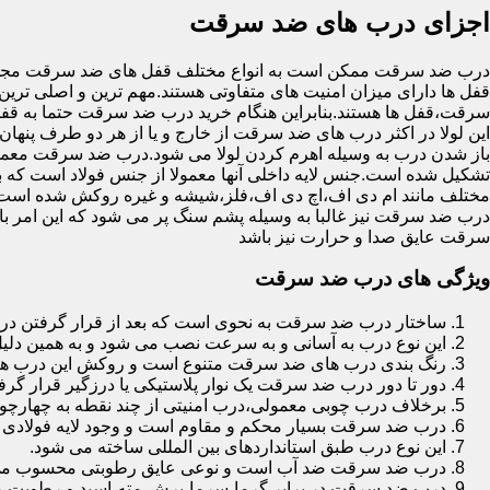
اجزای درب های ضد سرقت
درب ضد سرقت ممکن است به انواع مختلف قفل های ضد سرقت مجهز 
قفل ها دارای میزان امنیت های متفاوتی هستند.مهم ترین و اصلی ترین
سرقت،قفل ها هستند.بنابراین هنگام خرید درب ضد سرقت حتما به قفل 
این لولا در اکثر درب های ضد سرقت از خارج و یا از هر دو طرف پنهان 
باز شدن درب به وسیله اهرم کردن لولا می شود.درب ضد سرقت معمولا
تشکیل شده است.جنس لایه داخلی آنها معمولا از جنس فولاد است که با
مختلف مانند ام دی اف،اچ دی اف،فلز،شیشه و غیره روکش شده است
درب ضد سرقت نیز غالبا به وسیله پشم سنگ پر می شود که این امر
سرقت عایق صدا و حرارت نیز باشد
ویژگی های درب ضد سرقت
ساختار درب ضد سرقت به نحوی است که بعد از قرار گرفتن در چ
این نوع درب به آسانی و به سرعت نصب می شود و به همین دلی
رنگ بندی درب های ضد سرقت متنوع است و روکش این درب ها معمولا از جنس MDF با روکش
دور تا دور درب ضد سرقت یک نوار پلاستیکی یا درزگیر قرار گرفت
برخلاف درب چوبی معمولی،درب امنیتی از چند نقطه به چهارچ
درب ضد سرقت بسیار محکم و مقاوم است و وجود لایه فولادی د
این نوع درب طبق استانداردهای بین المللی ساخته می شود.
درب ضد سرقت ضد آب است و نوعی عایق رطوبتی محسوب می
درب ضد سرقت در برابر گرما،سرما،برش،مته،اسید و رطوبت مقاوم