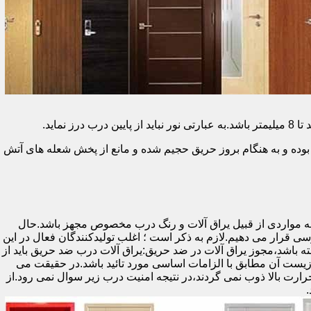
وده و به هنگام بروز حریق حجیم شده و مانع از پخش شعله های آتش
ه مواردی از قبیل یراق آلات و رنگ درب مخصوص مجهز باشد.حال
رسی قرار می دهیم.لازم به ذکر است ؛ اغلب تولیدکنندگان فعال در این
ته باشد،مجوز یراق آلات در ضد حریق:یراق آلات درب ضد حریق باید از
ای نشان سی ای (CE)باشد تا سلامت،ایمنی و حفاظت از محیط زیست آن مطابق با الزامات اساسی مورد تائید باشد.در حقیقت می
رت بالا ذوب نمی گردند،در نتیجه امنیت درب زیر سوال نمی رود.از