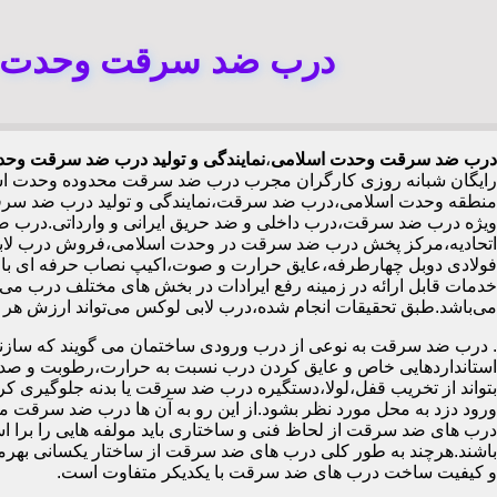
درب ضد سرقت وحدت اس
درب ضد سرقت وحدت اسلامی
،
نمایندگی و تولید درب ضد سرقت وحد
رایگان شبانه روزی کارگران مجرب درب ضد سرقت محدوده وحدت اس
منطقه وحدت اسلامی،درب ضد سرقت،نمایندگی و تولید درب ضد سرقت،
ویژه درب ضد سرقت،درب داخلی و ضد حریق ایرانی و وارداتی.درب
خدمات قابل ارائه در زمینه رفع ایرادات در بخش های مختلف درب می 
می‌باشد.طبق تحقیقات انجام شده،درب لابی لوکس می‌تواند ارزش هر متر مربع از آپارتمان را ۱۰۰ تا ۵۰۰ هزار تومان افزایش
.
درب ضد سرقت به نوعی از درب ورودی ساختمان می گویند که سازنده
استانداردهایی خاص و عایق کردن درب نسبت به حرارت،رطوبت و صدا،آ
بتواند از تخریب قفل،لولا،دستگیره درب ضد سرقت یا بدنه جلوگیری کرده
ورود دزد به محل مورد نظر بشود.از این رو به آن ها درب ضد سرقت می
درب های ضد سرقت از لحاظ فنی و ساختاری باید مولفه هایی را برا استا
باشند.هرچند به طور کلی درب های ضد سرقت از ساختار یکسانی بهرم
و کیفیت ساخت درب های ضد سرقت با یکدیکر متفاوت است.