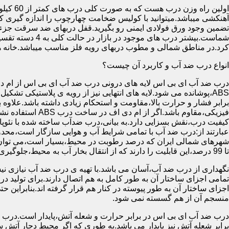
آهنکشی میباشد.میتوانید با کولیس ضخامت چهارچوب را اندازه گیری کنید
تضمین وجود ورق فولادی ایمنی رو بگیرید.قفل دربهای ضد سرقت جزء
شماست.بیشتر در
کرد.در مناطق شمالی و مطوب دربهای رویه فلز مناسب میباشد.خانه 
انواع درب ضد آب و کاربرد آن چیست؟
درب ضد آب ای بی اس لایه های درونی درب ضد آب ای بی اس از ام دی 
فیزیکی،مقاوم باشد.اگ
کیفیت درب،نقش بسزایی دارد.به بیانی،درب ضدآب ساخته شده با نئو
عبارتند از:درب ضد آب با تمامی شرایط آب و هوایی سازگار است،محدو
تا 99 درصد،این قابلیت را دارند که از انتقال بخار آب به محیط،جلوگیری کنند.
نگهداری از درب ضد آب،آسان می باشد.با تهیه ی درب ضد آب نیازی نی
تمامی اجزای ساختار آن به طور کامل به هم اتصال دارند.برای تولید در
اجزای ساختار آن به طور پیوسته در کنار هم قرار گرفته اند.بنابراین 
منسجم آن از هم گسسته نمی شود.
درب ضد آب ای بی اس در برابر حرارت و شعله آتش،پایدار است.درب ضد
برابر شعله آتش نیز پایدار می باشد.به طوری که اگر محیط دچار آت