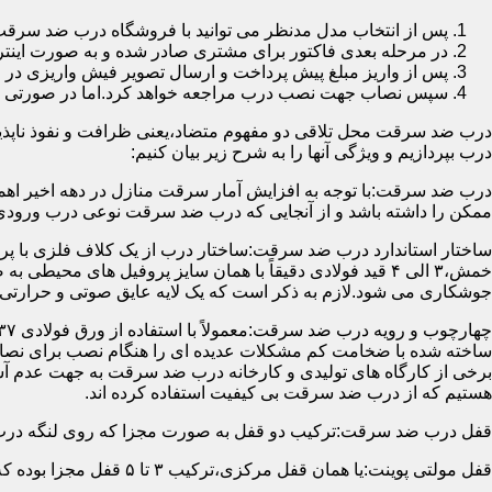
پس از انتخاب مدل مدنظر می توانید با فروشگاه درب ضد سرقت
در مرحله بعدی فاکتور برای مشتری صادر شده و به صورت اینتر
پس از واریز مبلغ پیش پرداخت و ارسال تصویر فیش واریزی 
سپس نصاب جهت نصب درب مراجعه خواهد کرد.اما در صورتی که از
درب ضد سرقت محل تلاقی دو مفهوم متضاد،یعنی ظرافت و نفوذ ناپذیر
درب بپردازیم و ویژگی آنها را به شرح زیر بیان کنیم:
درب ضد سرقت:با توجه به افزایش آمار سرقت منازل در دهه اخیر اهم
ممکن را داشته باشد و از آنجایی که درب ضد سرقت نوعی درب ورودی 
ساختار استاندارد درب ضد سرقت:ساختار درب از یک کلاف فلزی با پر
جوشکاری می شود.لازم به ذکر است که یک لایه عایق صوتی و حرارتی 
ساخته شده با ضخامت کم مشکلات عدیده ای را هنگام نصب برای نصاب 
برخی از کارگاه های تولیدی و کارخانه درب ضد سرقت به جهت عدم 
هستیم که از درب ضد سرقت بی کیفیت استفاده کرده اند.
قفل درب ضد سرقت:ترکیب دو قفل به صورت مجزا که روی لنگه درب نصب می گردد به 
قفل مولتی پوینت:یا همان قفل مرکزی،ترکیب ۳ تا ۵ قفل مجزا بوده که توسط یک میله یا اهرم به صورت یک پارچه عمل می کنند،قفل های مولتی پوینت وارداتی در ایران معمولاً دارای ۱۴ زبانه پیستونی است.