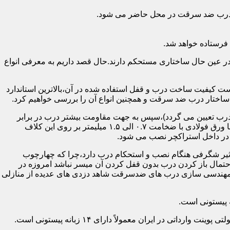
اد درب ضد سرقت در محل حاضر می شود.
فرستاده خواهد شد.
ر عین حال ساختاری مستحکم دارند.حال قصد داریم به معرفی انواع
 کیفیت ساخت درب و قفل استفاده شده در آن،بالاترین استاندارد
اختار درب ضد سرقت و همچنین انواع آن را بررسی خواهیم کرد.
درب تعیین می گردد)،سپس به جهت مقاومت بیشتر درب در برابر
خمش،۳ الی ۴ قید فولادی دقیقاً با همان سایز پروفیل های محیطی به صورت افقی به دو قید پروفیل عمودی محیطی جوش می شود و در انتها ورق فولادی با ضخامت ۰.۷ الی ۱.۵ میلیمتر بر روی این کلاف
 در داخل استراکچر نصب می شود.
۱.۵ تا ۲ میلی متر ساخته شده است،که این ضخامت تأثیر شگرفی هنگام نصب و استحکام درب دارد،چرا که چهارچوب
حتمال باز کردن درب بدون قفل کردن آن میسر نباشد امروزه در
م مهندسی سازی درب های ضدسرقت شاهد دزدی های عدیده از منازلی