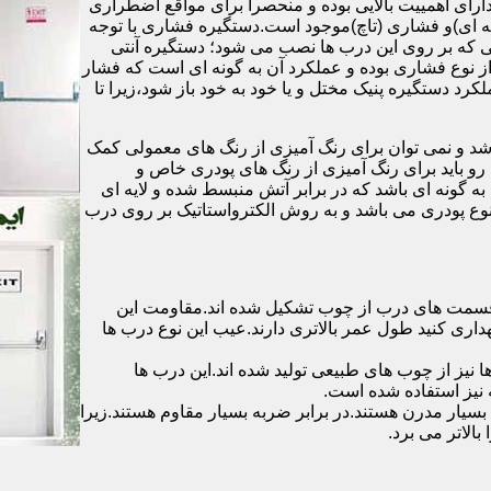
رای اهمییت بالایی بوده و منحصرا برای مواقع اضطراری
 ای)و فشاری (تاچ)موجود است.دستگیره فشاری با توجه
ایی که بر روی این درب ها نصب می شود؛ دستگیره آنتی
ز نوع فشاری بوده و عملکرد آن به گونه ای است که فشار
کرد دستگیره پنیک مختل و یا خود به خود باز شود،زیرا تا
شد و نمی توان برای رنگ آمیزی از رنگ های معمولی کمک
رو باید برای رنگ آمیزی از رنگ های پودری خاص و
ه گونه ای باشد که در برابر آتش منبسط شده و لایه ای
 نوع پودری می باشد و به روش الکترواستاتیک بر روی درب
ه قسمت های درب از چوب تشکیل شده اند.مقاومت این
هداری کنید طول عمر بالاتری دارند.عیب این نوع درب ها
ها نیز از چوب های طبیعی تولید شده اند.این درب ها
 نیز استفاده شده است.
بسیار مدرن هستند.در برابر ضربه بسیار مقاوم هستند.زیرا
الاتر می برد.