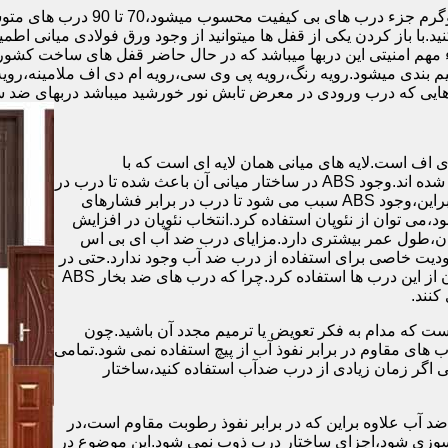
.با باز کردن یکی از قفل ها میتوانید از وجود ورق فولادی میانی اطمی
 مهم امنیتی این دربها میباشد که در حال حاضر قفل های ساخت کشو
ب های موجود در بازار در حالت کلی به 4 دسته تقسیم بندی میشود.رویه رنگ،رویه پی وی سی،رویه 
هایی که درب ورودی در معرض تابش نور خورشید میباشد دربهای ضد 
اف است.لایه های میانی همان لایه ای است که با
ABS،پوشانده می شود.لایه های انتهایی نیز از رویه ی پلاستیکی تشکیل شده اند.وجود ABS در ساختار میانی آن باعث شده تا درب در
برابر فشار و حرارت بالا،مقاومت و استحکام زیادی داشته باشد.علاوه براین،وجود ABS سبب می شود تا درب در برابر فشارهای
ر از ام دی اف در ساخت درب ABS استفاده نشود،می توان از نئوپان استفاده کرد.انتخاب نئوپان در افزایش
پان،طول عمر بیشتری دارد.مزایای درب ضد آب ای بی اس
دیت خاصی برای استفاده از درب ضد آب وجود ندارد.حتی در
شهرهای شمالی ایران که درصد رطوبت در محیط،بسیار است،می توان از این درب ها استفاده کرد.چرا که درب های ضد بخار ABS
ست که مدام به فکر تعویض یا ترمیم مجدد آن باشید.چون
ب های مقاوم در برابر نفوذ آب از پیچ استفاده نمی شود.تمامی
حتی اگر زمان زیادی از درب ضدآب استفاده کنید،ساختار
 آب علاوه براین که در برابر نفوذ رطوبت مقاوم است،در
ش سوزی شود،اجزای ساختار درب ذوب نمی شود.این موضوع در