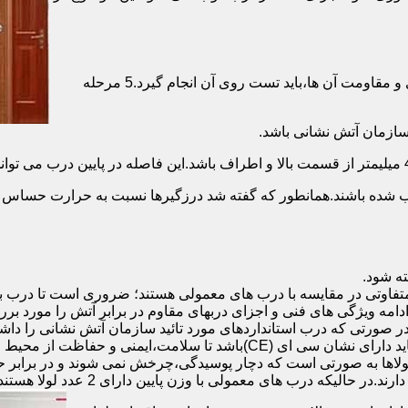
برای حصول اطمینان از عملکرد دربهای ضد حریق مطابق با دسته بندی و مقاومت آن ها،باید تست روی آن انجام گیرد.5 مرحله
صب شده باشند.همانطور که گفته شد درزگیرها نسبت به حرارت حساس ب
تفاوتی در مقایسه با درب های معمولی هستند؛ ضروری است تا درب ب
 ادامه ویژگی های فنی و اجزای دربهای مقاوم در برابر آتش را مورد بر
 در صورتی که درب استانداردهای مورد تائید سازمان آتش نشانی را داش
مقاومت بالایی برخوردار باشند:لولای در ضد حریق :لولای این درب ها باید دار
لاها به صورتی است که دچار پوسیدگی،چرخش نمی شوند و در برابر حرا