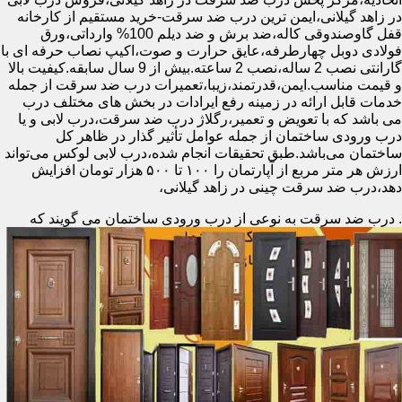
در زاهد گیلانی،ایمن ترین درب ضد سرقت-خرید مستقیم از کارخانه
قفل گاوصندوقی کاله،ضد برش و ضد دیلم 100% وارداتی،ورق
فولادی دوبل چهارطرفه،عایق حرارت و صوت،اکیپ نصاب حرفه ای با
گارانتی نصب 2 ساله،نصب 2 ساعته.بیش از 9 سال سابقه.کیفیت بالا
و قیمت مناسب.ایمن،قدرتمند،زیبا،تعمیرات درب ضد سرقت از جمله
خدمات قابل ارائه در زمینه رفع ایرادات در بخش های مختلف درب
می باشد که با تعویض و تعمیر،رگلاژ درب ضد سرقت،درب لابی و یا
درب ورودی ساختمان از جمله عوامل تأثیر گذار در ظاهر کل
ساختمان می‌باشد.طبق تحقیقات انجام شده،درب لابی لوکس می‌تواند
ارزش هر متر مربع از آپارتمان را ۱۰۰ تا ۵۰۰ هزار تومان افزایش
دهد،درب ضد سرقت چینی در زاهد گیلانی،
.
درب ضد سرقت به نوعی از درب ورودی ساختمان می گویند که