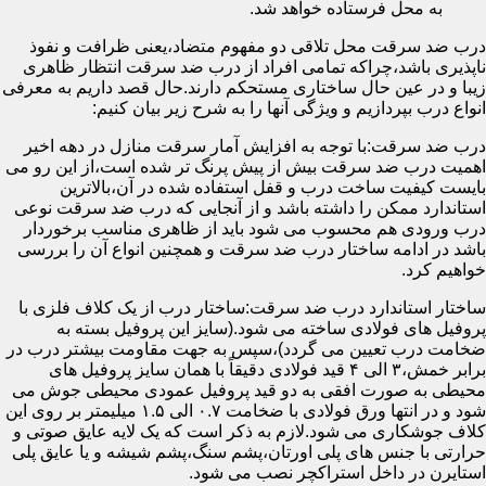
به محل فرستاده خواهد شد.
درب ضد سرقت محل تلاقی دو مفهوم متضاد،یعنی ظرافت و نفوذ
ناپذیری باشد،چراکه تمامی افراد از درب ضد سرقت انتظار ظاهری
زیبا و در عین حال ساختاری مستحکم دارند.حال قصد داریم به معرفی
انواع درب بپردازیم و ویژگی آنها را به شرح زیر بیان کنیم:
درب ضد سرقت:با توجه به افزایش آمار سرقت منازل در دهه اخیر
اهمیت درب ضد سرقت بیش از پیش پرنگ تر شده است،از این رو می
بایست کیفیت ساخت درب و قفل استفاده شده در آن،بالاترین
استاندارد ممکن را داشته باشد و از آنجایی که درب ضد سرقت نوعی
درب ورودی هم محسوب می شود باید از ظاهری مناسب برخوردار
باشد در ادامه ساختار درب ضد سرقت و همچنین انواع آن را بررسی
خواهیم کرد.
ساختار استاندارد درب ضد سرقت:ساختار درب از یک کلاف فلزی با
پروفیل های فولادی ساخته می شود.(سایز این پروفیل بسته به
ضخامت درب تعیین می گردد)،سپس به جهت مقاومت بیشتر درب در
برابر خمش،۳ الی ۴ قید فولادی دقیقاً با همان سایز پروفیل های
محیطی به صورت افقی به دو قید پروفیل عمودی محیطی جوش می
شود و در انتها ورق فولادی با ضخامت ۰.۷ الی ۱.۵ میلیمتر بر روی این
کلاف جوشکاری می شود.لازم به ذکر است که یک لایه عایق صوتی و
حرارتی با جنس های پلی اورتان،پشم سنگ،پشم شیشه و یا عایق پلی
استایرن در داخل استراکچر نصب می شود.