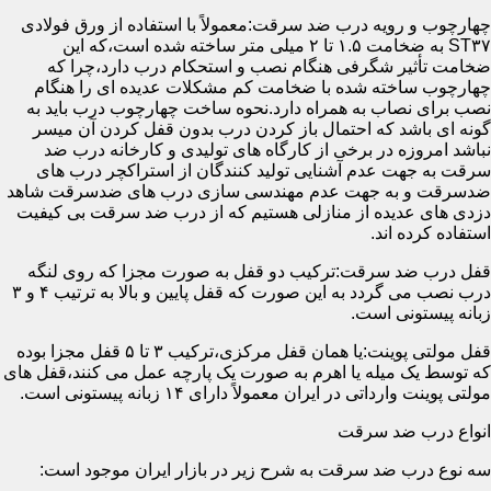
چهارچوب و رویه درب ضد سرقت:معمولاً با استفاده از ورق فولادی
ST۳۷ به ضخامت ۱.۵ تا ۲ میلی متر ساخته شده است،که این
ضخامت تأثیر شگرفی هنگام نصب و استحکام درب دارد،چرا که
چهارچوب ساخته شده با ضخامت کم مشکلات عدیده ای را هنگام
نصب برای نصاب به همراه دارد.نحوه ساخت چهارچوب درب باید به
گونه ای باشد که احتمال باز کردن درب بدون قفل کردن آن میسر
نباشد امروزه در برخی از کارگاه های تولیدی و کارخانه درب ضد
سرقت به جهت عدم آشنایی تولید کنندگان از استراکچر درب های
ضدسرقت و به جهت عدم مهندسی سازی درب های ضدسرقت شاهد
دزدی های عدیده از منازلی هستیم که از درب ضد سرقت بی کیفیت
استفاده کرده اند.
قفل درب ضد سرقت:ترکیب دو قفل به صورت مجزا که روی لنگه
درب نصب می گردد به این صورت که قفل پایین و بالا به ترتیب ۴ و ۳
زبانه پیستونی است.
قفل مولتی پوینت:یا همان قفل مرکزی،ترکیب ۳ تا ۵ قفل مجزا بوده
که توسط یک میله یا اهرم به صورت یک پارچه عمل می کنند،قفل های
مولتی پوینت وارداتی در ایران معمولاً دارای ۱۴ زبانه پیستونی است.
انواع درب ضد سرقت
سه نوع درب ضد سرقت به شرح زیر در بازار ایران موجود است: