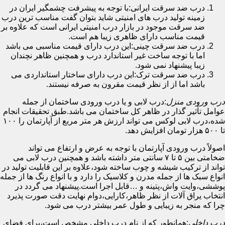
درب ضد سرقت ایرانی:با توجه به پیشرفت چشمگیر ایران در
زمینه تولید درب های امنیتی شاید بتوان گفت مناسب ترین درب
ضد سرقت موجود در بازار درب امنیتی ایرانی است که علاوه بر
قیمت مناسب دارای ظاهری زیبا هم است.
درب ضد سرقت چینی:این درب دارای قیمت مناسبی می باشد
اما با توجه ساخت غیر استاندارد درب و همچنین ظاهر نچندان
زیبا پیشنهاد نمی شود.
درب ضد سرقت ترک:این درب دارای ساختار استانداردی می
باشد اما از از نظر قیمت مقرون به صرفه نیستند.
درب ورودی منزل
:درب لابی و یا درب ورودی ساختمان از جمله
عوامل تأثیر گذار در ظاهر کل ساختمان می باشد.طبق تحقیقات انجام
شده،درب لابی لوکس می تواند ارزش هر متر مربع از آپارتمان را ۱۰۰
تا ۵۰۰ هزار تومان افزایش دهد.
اصولاً درب ورودی آپارتمان با توجه به عرض و ارتفاع می تواند
ضخامتی بین ۵ تا ۷ سانتی متر داشته باشد و همچنین درب لابی می
تواند از ترکیب شیشه و چوب ساخته شود،علاوه بر این قابلیت تولید در
انواع سبک ها از جمله مدرن و کلاسیک را دارد و با انواع رنگ ها از جمله
پوششی،وایت واش،پتینه و …قابل اجرا است.پیشنهاد می گردد در
انتخاب یراق آلات از نظر ظاهر،کارایی،دوام نهایت دقت صورت پذیرد
چرا که منجر به زیبایی و طول عمر بیشتر درب می شود.
درب داخلی
:همانطور که از نام درب داخلی مشخص است،برای فضای