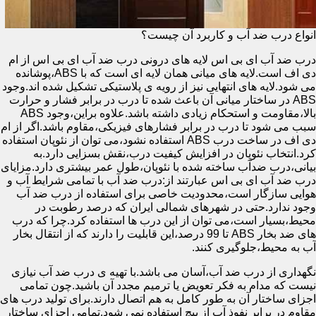
انواع درب ضد آب و کاربرد آن چیست؟
درب ضد آب ای بی اس لایه های درونی درب ضد آب ای بی اس از ام
دی اف است.لایه های میانی همان لایه ای است که با ABS،پوشانده
می شود.لایه های انتهایی نیز از رویه ی پلاستیکی تشکیل شده اند.وجود
ABS در ساختار میانی آن باعث شده تا درب در برابر فشار و حرارت
بالا،مقاومت و استحکام زیادی داشته باشد.علاوه براین،وجود ABS
سبب می شود تا درب در برابر فشارهای فیزیکی،مقاوم باشد.اگر از ام
دی اف در ساخت درب ABS استفاده نشود،می توان از نئوپان استفاده
کرد.انتخاب نئوپان در افزایش کیفیت درب،نقش بسزایی دارد.به
بیانی،درب ضدآب ساخته شده با نئوپان،طول عمر بیشتری دارد.مزایای
درب ضد آب ای بی اس عبارتند از:درب ضد آب با تمامی شرایط آب و
هوایی سازگار است،محدودیت خاصی برای استفاده از درب ضد آب
وجود ندارد.حتی در شهرهای شمالی ایران که درصد رطوبت در
محیط،بسیار است،می توان از این درب ها استفاده کرد.چرا که درب
های ضد بخار ABS تا 99 درصد،این قابلیت را دارند که از انتقال بخار
آب به محیط،جلوگیری کنند.
نگهداری از درب ضد آب،آسان می باشد.با تهیه ی درب ضد آب نیازی
نیست که مدام به فکر تعویض یا ترمیم مجدد آن باشید.چون تمامی
اجزای ساختار آن به طور کامل به هم اتصال دارند.برای تولید درب های
مقاوم در برابر نفوذ آب از پیچ استفاده نمی شود.تمامی اجزای ساختار