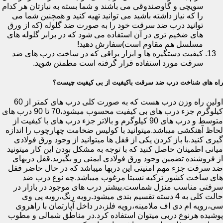
سویچی و گاوصندوقی می باشند و شما بسته به نیازتان هر کدام
را که نیاز داشته باشید می توانید تهیه کنید و همچنین شما می
توانید درب ضد سرقت خود را به صورت ضد گلوله (که از ورق
های ضخیم تری در آن استفاده می شود که در برابر گلوله های
مسلسل هم مقاوم است)سفارش دهید!
کیفیت دستگیره ها و ابزار یراقی که در ساخت درب های ضد
سرقت مورد استفاده قرار گرفته است مطمئن شوید.
راه های شناخت درب ضد سرقت باکیفیت از بی کیفیت چیست؟
اولین راه وزن درب هست که به صورت کلی درب های کمتر از 60
کیلوگرم جزء درب های بی کیفیت محسوب میشود،70 تا 90 درب های
متوسط و درب های 90 کیلوگرم و بالاتر جزء درب های با کیفیت از
لحاظ آهنکشی میباشد.میتوانید با کولیس ضخامت چهارچوب را اندازه
گیری کنید.با باز کردن یکی از قفل ها میتوانید از وجود ورق فولادی
میانی اطمینان حاصل کنید که با توجه به مشکل بودن این کار میتونید
از فروشنده تضمین وجود ورق فولادی ایمنی رو بگیرید.قفل دربهای
ضد سرقت جزء مهم امنیتی این دربها میباشد که در حال حاضر قفل
های ساخت کشور ترکیه نسبتا مرغوب میباشد.چه نوع درب ضد
سرقتی مناسب منزل شماست.بیشتر درب های موجود در بازار در
حالت کلی به 4 دسته تقسیم بندی میشود.رویه رنگ،رویه پی وی
سی،رویه ام دی اف ملامینه،رویه فلز،در داخل آپارتمان با راهروی
پوشیده هرنوع دربی میتوان استفاده کرد.در مناطق شمالی و مطوب