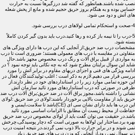
نصب شده باشند.همانطور که گفته شد درزگیرها نسبت به حرارت
حساس بوده و به هنگام بروز حریق حجیم شده و مانع از پخش شعله
های آتش و دود می شود.
4-صحت و استحکام تمامی لولاهای درب بررسی شود.
5-درب را تا نیمه باز کرده و رها کنید،درب باید بدون گیر کردن کاملاً
بسته شود.
مشخصات درب ضد حریق:از آنجایی که این درب ها دارای ویژگی های
متفاوتی در مقایسه با درب های معمولی هستند؛ ضروری است تا درب
به مواردی از قبیل یراق آلات و رنگ درب مخصوص مجهز باشد.حال
شاید این سوال برایتان مطرح شود که به چه نکاتی باید توجه نمود ؟ در
ادامه ویژگی های فنی و اجزای دربهای مقاوم در برابر آتش را مورد
بررسی قرار می دهیم.لازم به ذکر است ؛ اغلب تولیدکنندگان فعال در
این حوزه تمامی موارد زیر را در استانداردهای خود در نظر دارند.از
طرفی در صورتی که درب استانداردهای مورد تائید سازمان آتش
نشانی را داشته باشد،مجوز یراق آلات در ضد حریق:یراق آلات درب ضد
حریق باید از مقاومت بالایی برخوردار باشند:لولای در ضد حریق :لولای
این درب ها باید دارای نشان سی ای (CE)باشد تا سلامت،ایمنی و
حفاظت از محیط زیست آن مطابق با الزامات اساسی مورد تائید
باشد.در حقیقت می توان گفت باید از لولای مخصوص درب ضد حریق
بهره برد.ساختار این لولاها به صورتی است که دچار پوسیدگی،چرخش
نمی شوند و در برابر حرارت بالا ذوب نمی گردند،در نتیجه امنیت درب
زیر سوال نمی رود.از آنجایی که وزن درب های ضد حریق زیاد