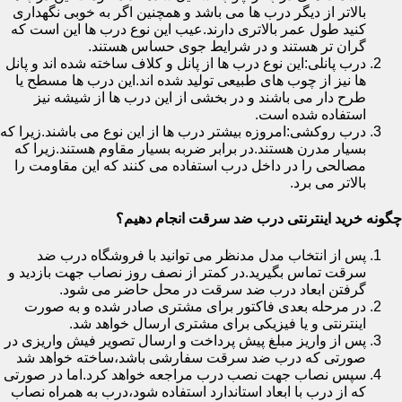
بالاتر از دیگر درب ها می باشد و همچنین اگر به خوبی نگهداری
کنید طول عمر بالاتری دارند.عیب این نوع درب ها این است که
گران تر هستند و در شرایط جوی حساس هستند.
درب پانلی:این نوع درب ها از پانل و کلاف ساخته شده اند و پانل
ها نیز از چوب های طبیعی تولید شده اند.این درب ها مسطح یا
طرح دار می باشند و در بخشی از این درب ها از شیشه نیز
استفاده شده است.
درب روکشی:امروزه بیشتر درب ها از این نوع می باشند.زیرا که
بسیار مدرن هستند.در برابر ضربه بسیار مقاوم هستند.زیرا که
مصالحی را در داخل درب استفاده می کنند که این مقاومت را
بالاتر می برد.
چگونه خرید اینترنتی درب ضد سرقت انجام دهیم؟
پس از انتخاب مدل مدنظر می توانید با فروشگاه درب ضد
سرقت تماس بگیرید.در کمتر از نصف روز نصاب جهت بازدید و
گرفتن ابعاد درب ضد سرقت در محل حاضر می شود.
در مرحله بعدی فاکتور برای مشتری صادر شده و به صورت
اینترنتی و یا فیزیکی برای مشتری ارسال خواهد شد.
پس از واریز مبلغ پیش پرداخت و ارسال تصویر فیش واریزی در
صورتی که درب ضد سرقت سفارشی باشد،ساخته خواهد شد
سپس نصاب جهت نصب درب مراجعه خواهد کرد.اما در صورتی
که از درب با ابعاد استاندارد استفاده شود،درب به همراه نصاب