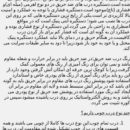
شده است.دستگیره درب های ضد حریق در دو نوع اهرمی (میله ای)و
فشاری (تاچ)موجود است.دستگیره فشاری با توجه به عملکرد و امنیت
بالا کاربردی تر است.یکی از رایج ترین دستگیره هایی که بر روی این
درب ها نصب می شود؛ دستگیره آنتی پنیک است که در مواقع
اضطراری به راحتی باز می گردد.این دستگیره از نوع فشاری بوده و
عملکرد آن به گونه ای است که فشار کم برای باز کردن درب
کافیست.در هنگام حریق و در دمای بالا نباید عملکرد دستگیره پنیک
مختل و یا خود به خود باز شود،زیرا تا دود به سایر طبقات سرایت می
کند.
رنگ درب ضد حریق:در ضد حریق باید در برابر حرارت و شعله مقاوم
باشد و نمی توان برای رنگ آمیزی از رنگ های معمولی کمک
گرفت.زیرا با کوچک ترین جرقه ای امکان آتش گرفتن وجود دارد.از
این رو باید برای رنگ آمیزی از رنگ های پودری خاص و استاندارد
استفاده شود.پوشش رنگ درب های مقاوم در برابر حریق باید به گونه
ای باشد که در برابر آتش منبسط شده و لایه ای مقاوم در برابر آن
ایجاد کند.رنگ مورد استفاده در پوشش ضد حریق از نوع پودری می
باشد و به روش الکترواستاتیک بر روی درب پاشیده میشود،سپس در
کوره تثبیت می گردد.
چند نوع درب چوبی داریم؟
درب تمام چوب:این نوع درب ها کاملا از چوبی می باشند و همه
قسمت های درب از چوب تشکیل شده اند.مقاومت این درب ها