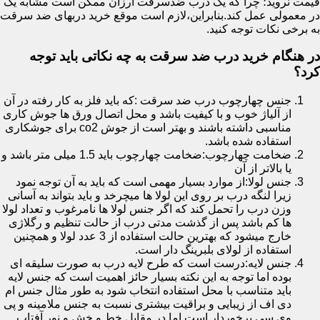
قیمت نروید؛ چرا که یک درب ضدسرقت ارزان ممکن است مشابه یک
در معمولی عمل کند.بنابراین،لازم است موقع خرید دربهای ضد سرقت
به برخی نکات توجه کنید.
در هنگام خرید درب ضد سرقت به چه نکاتی باید توجه
کرد؟
جنس چهارچوب درب ضد سرقت :که باید فلز به کار رفته در آن
از آلیاژ خوب و با کیفیت باشد و محل اتصال ورق ها جوش کاری
مناسبی داشته باشند و بهتر است از جوش co2 برای جوشکاری
استفاده شده باشد.
ضخامت چهارچوب:ضخامت چهارچوب باید 1.5 میلی متر باشد و
یا بالاتر از آن
جنس لولا:از موارد بسیار مهمی است که باید به آن توجه نمود
زیرا لنگه درب بر روی این لولا ها میچرخد و باید بتواند به آسانی
وزن درب را تحمل کند که اگر جنس لولا ها نامرغوب و تعداد لولا
ها کم باشد پس از گذشت مدتی درب از حالت تنظیم و رگلاژی
خارج میشود که بهترین حالت استفاده از 3 عدد لولا و همچنین
استفاده از لولای بلبرینگ دار است.
جنس لایه:درست است که طرح لایه درب به صورت سلیقه ای
بوده اما توجه به این نکته بسیار حائز اهمیت است که جنس لایه
باید متناسب با محل استفاده انتخاب شود به طور مثال جنس ام
دی اف از زیبایی و براقیت بیشتری نسبت به جنس ملامینه و پی
وی سی برخوردار است اما در مقابل خط و خش و نور آفتاب