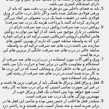
دارای استحکام کمتری می باشد.
باید به فضای داخلی بین دو طرف درب دقت نمود که باید از
ورقی فولادی تشکیل شده باشد و اگر داخل درب خالی از ورق
فولادی باشد در حقیقت شما یک درب معمولی در ابعاد بزرگتر
خریداری کرده اید البته با پرداخت هزینه یک درب ضد سرقت!
روکش درب ضد سرقت:روکش درب ضد سرقت دارای در
مختلفی در بازار موجود می باشد که از آنها می توان به روکش
هاس ایتالیایی،اروپایی،آمریکایی،چینی،ترکیه ای و ایرانی اشاره
کرد که به واسطه سابقه خوبی که دارند از بهترین کشور های
سازنده می باشند.درب های ضد سرقت ترکیه ای به واسطه
سابقه عالی در درب های ضد سرقت خانگی از برترین های این
برند ها است
ورق و آهن آلات مورد استفاده در درب:درب های ضد سرقت از
استحکام و مقاومت بالایی در برابر صدا و حرارت دارا می باشد
و تمامی این ها به خاطر ابزار و وسایلی است که در این درب ها
به کار برده شده است.در درب های ضد سرقت از رشته آهن
پروفیل باید استفاده شود
قفل و یراق:قفل و یراق ها همگی باید از مرغوب ترین ها باشند و
در غیر این صورت تمامی امنیتی که برای درب شما به کار رفته
است هیچ خواهد بود! پس انتخاب یک قفل و یراق خوب از
مهمترین ویژگی های یک درب ضد سرقت است.
سیلندر قفل ها اغلب از جنس مس بوده و تمامی این قفل ها در
برابر ضربه،اسید و مته بسیار آسیب پذیر هستند و به راحتی دزد