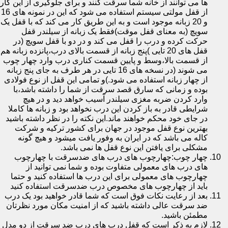
ها می توانند از خانه شما سرقت کنند و برای جلوگیری از این کار
از قفل مولتی سیستم استفاده می شود که این در نمونه های 16
و 20 زبانه موجود است و به این طریق کار می کند که با قفل یک
سویچ (به معنای قفل موقت)فقط یک زبانه از سیلندر قفل
حرکت کرده و درب را قفل می کند و در دو با قفل سویچ (در
قفل های 20 تایی )پنج زبانه از قسمت بالای درب،پانزده زبانه هم
از قسمت بالا،وسط و پایین قسمت کناری درب وارد چهار چوب
می شوند (در نسخه های 16 تایی در هر طرف به جای پنج زبانه
از چهار زبانه استفاده می شود.)و تمامی این قفل از نوع فولادی
بوده و زمانی که سارق قصد سرقت از شما را داشته باشد،با
وارد کردن ضربه مغزی سیلندر آسیب خواهد دید و در هیچ
شرایطی قادر به باز کردن این درب نخواهد بود و زبانه ها کاملا
در جای خود محکم خواهند ماند.این نکته را در نظر داشته باشید
بهترین نوع قفل موجود در جهان برای کشور ترکیه و شرکت
کاله می باشد که در ایران به وفور یافت میشود و هیچ گونه
مشکلی برای یافتن این نوع قفل ها نمی باشد.
چهار چوب:چهارچوب های درب های ضدسرقت با چهارچوب
های درب های معمولی متفاوت بوده و شما نمی توانید از
چهارچوب های معمولی برای این درب ها استفاده کنید و حتما
باید از چهارچوب های مخصوص درب ضدسرقت استفاده کنید
بعد از رعایت نکات فوق است که شما قادر خواهید بود یک درب
ضد سرقت عالی داشته باشید که از امنیت مکان مورد نظرتان
مطمئن باشید.
لازم به ذکر است که قفل درب های درب ضد سرقت از دو مدل