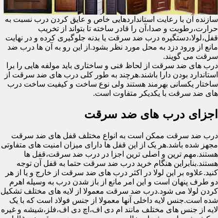
سازنده آن با رعایت استانداردهایی خاص و عایق کردن درب نسبت به
حرارت،رطوبت و صدا،آن را قادر ساخته تا بتواند از تخریب
قفل،لولا،دستگیره درب ضد سرقت یا بدنه جلوگیری کرده و در نهایت
مانع از ورود دزد به محل مورد نظر بشود.از این رو به آن ها درب ضد
سرقت می گویند.
درب های ضد سرقت از لحاظ فنی و ساختاری باید مولفه هایی را برا
استاندارد بودن دارا باشند.هرچند به طور کلی درب های ضد سرقت از
ساختار یکسانی بهرمند هستند ولی نوع ساخت و کیفیت ساخت درب
های ضد سرقت با یکدیکر متفاوت است.
اجزای درب های ضد سرقت
درب ضد سرقت ممکن است به انواع مختلف قفل های ضد سرقت
مجهز شده باشد.هر یک از این قفل ها دارای میزان امنیت های متفاوتی
هستند.مهم ترین و اصلی ترین اجزا در درب ضد سرقت،قفل ها
هستند.بنابراین هنگام خرید درب ضد سرقت حتما به قفل آن توجه
کنید.علاوه بر این لولا در اکثر درب های ضد سرقت از خارج و یا از هر
دو طرف پنهان است و این امر مانع از باز شدن درب به وسیله اهرم
کردن لولا می شود.درب ضد سرقت معمولا از لایه های مختلف تشکیل
شده است.جنس لایه داخلی آنها معمولا از جنس فولاد است که با یک
لایه از جنس های مختلف مانند ام دی اف،اچ دی اف،فلز،شیشه و غیره