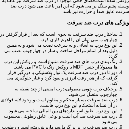
روکش شده است.فضای خالی موجود در درب ضد سرقت نیز غالبا به
وسیله پشم سنگ پر می شود که این امر باعث می شود درب ضد
سرقت عایق صدا و حرارت نیز باشد
ویژگی های درب ضد سرقت
ساختار درب ضد سرقت به نحوی است که بعد از قرار گرفتن در
چهارچوب نمی توان آن را اهرم کاری کرد.
این نوع درب به آسانی و به سرعت نصب می شود و به همین
دلیل بعد از اتمام مراحل ساخت و ساز در چهارچوب نصب می
گردد.
رنگ بندی درب های ضد سرقت متنوع است و روکش این درب
ها معمولا از جنس MDF با روکش رنگ یا PVC می باشد.
دور تا دور درب ضد سرقت یک نوار پلاستیکی یا درزگیر قرار
گرفته که از هدر رفت انرژی و نفوذ گرد و غبار جلوگیری می
کند.
برخلاف درب چوبی معمولی،درب امنیتی از چند نقطه به
چهارچوب متصل می شود.
درب ضد سرقت بسیار محکم و مقاوم است و وجود لایه فولادی
در آن نشانه استحکام این نوع درب هاست.
این نوع درب طبق استانداردهای بین المللی ساخته می شود.
درب ضد سرقت ضد آب است و نوعی عایق رطوبتی محسوب
می شود.
درب ضد سرقت در برابر گرما،سرما،برش،مته،اسید و رطوبت