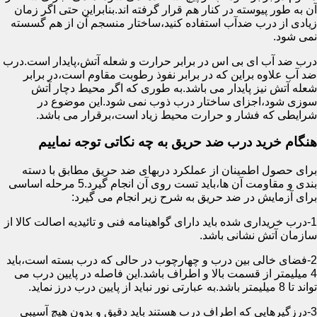
آن به طور پیوسته در کنار هم قرار گرفته اند.بنابراین حتی اگر زمان
زیادی از درب ضدآب استفاده کنید،ساختار منسجم آن از هم گسسته
نمی شود.
درب ضد آب ای بی اس در برابر حرارت و شعله آتش،پایدار است.درب
ضد آب علاوه براین که در برابر نفوذ رطوبت مقاوم است،در برابر
شعله آتش نیز پایدار می باشد.به طوری که اگر محیط دچار آتش
سوزی شود،اجزای ساختار درب ذوب نمی شود.این موضوع در
شرایطی که فشار و حرارت محیط زیاد است،برقرار می باشد.
هنگام خرید درب ضد حریق به چه نکاتی توجه نماییم
برای حصول اطمینان از عملکرد دربهای ضد حریق مطابق با دسته
بندی و مقاومت آن ها،باید تست روی آن انجام گیرد.5 مرحله اساسی
برای آزمایش در ضد حریق به شرح زیر انجام می گیرد:
1-درب خریداری شده باید دارای گواهینامه فنی و تائیدیه اصالت کالا از
سازمان آتش نشانی باشد.
2-فضای خالی بین درب و چهارچوب در حالی که درب بسته است،باید
4 میلیمتر از قسمت بالا و اطراف باشد.این فاصله در پایین درب می
تواند تا 8 میلیمتر باشد.به عبارتی نور نباید از پایین درب درز نماید.
3-درزگیرهایی که اطراف درب هستند باید دقیق و بدون هیچ آسیبی