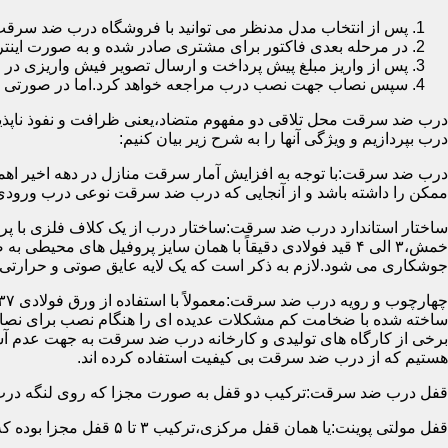
پس از انتخاب مدل مدنظر می توانید با فروشگاه درب ضد سرقت
در مرحله بعدی فاکتور برای مشتری صادر شده و به صورت اینتر
پس از واریز مبلغ پیش پرداخت و ارسال تصویر فیش واریزی 
سپس نصاب جهت نصب درب مراجعه خواهد کرد.اما در صورتی که از
درب ضد سرقت محل تلاقی دو مفهوم متضاد،یعنی ظرافت و نفوذ ناپذیر
درب بپردازیم و ویژگی آنها را به شرح زیر بیان کنیم:
درب ضد سرقت:با توجه به افزایش آمار سرقت منازل در دهه اخیر اهم
ممکن را داشته باشد و از آنجایی که درب ضد سرقت نوعی درب ورودی 
ساختار استاندارد درب ضد سرقت:ساختار درب از یک کلاف فلزی با پر
جوشکاری می شود.لازم به ذکر است که یک لایه عایق صوتی و حرارتی 
ساخته شده با ضخامت کم مشکلات عدیده ای را هنگام نصب برای نصاب 
برخی از کارگاه های تولیدی و کارخانه درب ضد سرقت به جهت عدم 
هستیم که از درب ضد سرقت بی کیفیت استفاده کرده اند.
قفل درب ضد سرقت:ترکیب دو قفل به صورت مجزا که روی لنگه درب نصب می گردد به 
قفل مولتی پوینت:یا همان قفل مرکزی،ترکیب ۳ تا ۵ قفل مجزا بوده که توسط یک میله یا اهرم به صورت یک پارچه عمل می کنند،قفل های مولتی پوینت وارداتی در ایران معمولاً دارای ۱۴ زبانه پیستونی است.