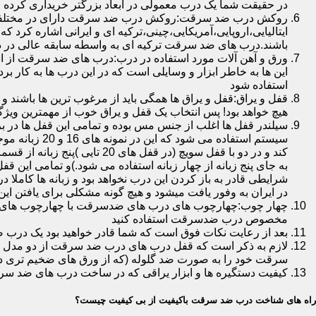
در حقیقت شما یک درب معمولی در ابعاد بزرگتر خریداری کرده ا
روکش درب ضد سرقت:روکش درب ضد سرقت دارای در مختلفی در 
ایتالیایی،اروپایی،آمریکایی،چینی،ترکیه ای و ایرانی اشاره کرد 
باشند.درب های ضد سرقت ترکیه ای به واسطه سابقه عالی در د
ورق و آهن آلات مورد استفاده در درب:درب های ضد سرقت از است
این ها به خاطر ابزار و وسایلی است که در این درب ها به کار 
استفاده شود
قفل و یراق:قفل و یراق ها همگی باید از مرغوب ترین ها باشند 
هیچ خواهد بود! پس انتخاب یک قفل و یراق خوب از مهمترین و
سیلندر قفل ها اغلب از جنس مس بوده و تمامی این قفل ها در برا
سیستم استفاد
به جای پنج زبانه از چهار زبانه استفاده می شود.)و تمامی این 
شرایطی قادر به باز کردن این درب نخواهد بود و زبانه ها کاملا
در ایران به وفور یافت میشود و هیچ گونه مشکلی برای یافتن این
چهار چوب:چهارچوب های درب های ضدسرقت با چهارچوب های درب ه
مخصوص درب ضدسرقت استفاده کنید
بعد از رعایت نکات فوق است که شما قادر خواهید بود یک درب 
لازم به ذکر است که قفل درب های درب ضد سرقت از دو مدل سویچی
سرقت خود را به صورت ضد گلوله (که از ورق های ضخیم تری در
کیفیت دستگیره ها و ابزار یراقی که در ساخت درب های ضد سر
راه های شناخت درب ضد سرقت باکیفیت از بی کیفیت چیست؟