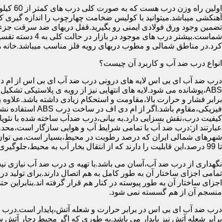
آهنکشی میباشد.میتوانید با کولیس ضخامت چهارچوب را اندازه گیری کنید
تضمین وجود ورق فولادی ایمنی رو بگیرید.قفل دربهای ضد سرقت جزء
شماست.بیشتر در
کرد.در مناطق شمالی و مطوب دربهای رویه فلز مناسب میباشد.خانه 
انواع درب ضد آب و کاربرد آن چیست؟
درب ضد آب ای بی اس لایه های درونی درب ضد آب ای بی اس از ام دی 
فیزیکی،مقاوم باشد.اگ
کیفیت درب،نقش بسزایی دارد.به بیانی،درب ضدآب ساخته شده با نئو
عبارتند از:درب ضد آب با تمامی شرایط آب و هوایی سازگار است،محدو
تا 99 درصد،این قابلیت را دارند که از انتقال بخار آب به محیط،جلوگیری کنند.
نگهداری از درب ضد آب،آسان می باشد.با تهیه ی درب ضد آب نیازی نی
تمامی اجزای ساختار آن به طور کامل به هم اتصال دارند.برای تولید در
اجزای ساختار آن به طور پیوسته در کنار هم قرار گرفته اند.بنابراین 
منسجم آن از هم گسسته نمی شود.
درب ضد آب ای بی اس در برابر حرارت و شعله آتش،پایدار است.درب ضد
برابر شعله آتش نیز پایدار می باشد.به طوری که اگر محیط دچار آت