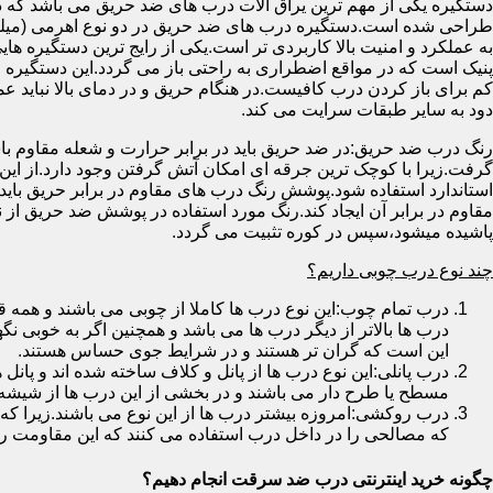
دستگیره یکی از مهم ترین یراق آلات درب های ضد حریق می باشد که دا
طراحی شده است.دستگیره درب های ضد حریق در دو نوع اهرمی (میله
به عملکرد و امنیت بالا کاربردی تر است.یکی از رایج ترین دستگیره ه
پنیک است که در مواقع اضطراری به راحتی باز می گردد.این دستگیره ا
کم برای باز کردن درب کافیست.در هنگام حریق و در دمای بالا نباید عمل
دود به سایر طبقات سرایت می کند.
رنگ درب ضد حریق:در ضد حریق باید در برابر حرارت و شعله مقاوم با
گرفت.زیرا با کوچک ترین جرقه ای امکان آتش گرفتن وجود دارد.از این 
استاندارد استفاده شود.پوشش رنگ درب های مقاوم در برابر حریق باید ب
مقاوم در برابر آن ایجاد کند.رنگ مورد استفاده در پوشش ضد حریق از
پاشیده میشود،سپس در کوره تثبیت می گردد.
چند نوع درب چوبی داریم؟
درب تمام چوب:این نوع درب ها کاملا از چوبی می باشند و هم
درب ها بالاتر از دیگر درب ها می باشد و همچنین اگر به خوبی نگ
این است که گران تر هستند و در شرایط جوی حساس هستند.
درب پانلی:این نوع درب ها از پانل و کلاف ساخته شده اند و پانل 
مسطح یا طرح دار می باشند و در بخشی از این درب ها از شیشه
درب روکشی:امروزه بیشتر درب ها از این نوع می باشند.زیرا که 
که مصالحی را در داخل درب استفاده می کنند که این مقاومت را ب
چگونه خرید اینترنتی درب ضد سرقت انجام دهیم؟