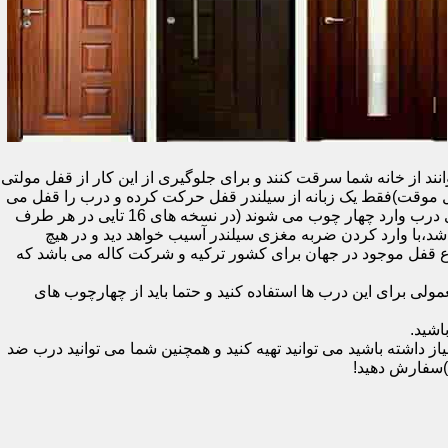
نند از خانه شما سرقت کنند و برای جلوگیری از این کار از قفل مولتی
قفل یک سویچ (به معنای قفل موقت)فقط یک زبانه از سیلندر قفل حرکت کرده و درب را قفل می
کند و در دو با قفل سویچ (در قفل های 20 تایی )پنج زبانه از قسمت بالای درب،پانزده زبانه هم از قسمت بالا،وسط و پایین قسمت کناری درب وارد چهار چوب می شوند (در نسخه های 16 تایی در هر طرف
اشد،با وارد کردن ضربه مغزی سیلندر آسیب خواهد دید و در هیچ
ن نوع قفل موجود در جهان برای کشور ترکیه و شرکت کاله می باشد که
 برای این درب ها استفاده کنید و حتما باید از چهارچوب های
اشید.
داشته باشید می توانید تهیه کنید و همچنین شما می توانید درب ضد
)سفارش دهید!