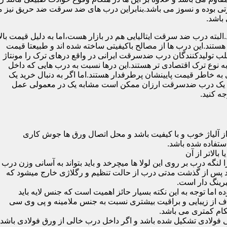
 بوده و نسوز می باشد.بنابراین درب های ضد سرقت ضد حریق نیز می
باشد.
لبته درب ضد سرقت ایتالیایی هم در بازار هست،اما به دلیل قیمت بال
تند.این درب ها از مصالح باکیفیتی ساخته شده اند و طبیعتا قیمت
اغلب تولیدکنندگان درب ضدسرقت ایرانی در واقع درهای ترک را مونتاژ
به نوع ترک اقتصادی تر هستند.این درها نسبت به درب هایی که داخل
خاطر قیمت پایینشان پرطرفدار هستند.اما اگر به دنبال خرید یک
 که یک درب ضدسرقت ارزان ممکن است مشابه یک در معمولی عمل
ه کنید.
ز آلیاژ خوب و با کیفیت باشد و محل اتصال ورق ها جوش کاری
 لنگه درب بر روی این لولا ها میچرخد و باید بتواند به آسانی وزن درب
باشد پس از گذشت مدتی درب از حالت تنظیم و رگلاژی خارج میشود که
ما توجه به این نکته بسیار حائز اهمیت است که جنس لایه باید
ف از زیبایی و براقیت بیشتری نسبت به جنس ملامینه و پی وی سی
کام کمتری می باشد.
ی فولادی تشکیل شده باشد و اگر داخل درب خالی از ورق فولادی باشد