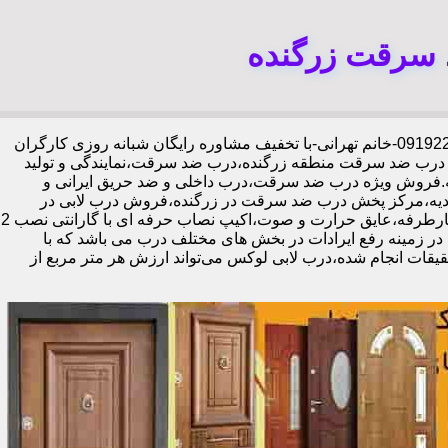
 سرقت زرگنده
،09192211934-خانم تهرانی-با تخفیف مشاوره رایگان شبانه روزی کارگران
ید درب ضد سرقت منطقه زرگنده،درب ضد سرقت،نمایندگی و تولید
ه.فروش ویژه درب ضد سرقت،درب داخلی و ضد حریق ایرانی و
دیه،مرکز پخش درب ضد سرقت در زرگنده،فروش درب لابی در
زرگنده،ایمن ترین درب ضد سرقت-خرید مستقیم از کارخانه قفل گاوصندوقی کاله،ضد برش و ضد دیلم 100% وارداتی،ورق فولادی دوبل چهارطرفه،عایق حرارت و صوت،اکیپ نصاب حرفه ای با گارانتی نصب 2
ابل ارائه در زمینه رفع ایرادات در بخش های مختلف درب می باشد که با
یقات انجام شده،درب لابی لوکس می‌تواند ارزش هر متر مربع از