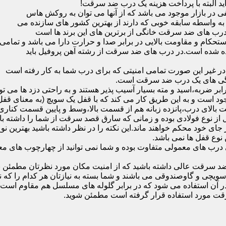
ید البته با پرداخت هزینه یک درب ضد سرقت!
بازار موجود می باشد که از آنها می توان به روکش هاس
که به واسطه سابقه خوبی که دارند از بهترین کشور های سازنده می
رب های ضد سرقت خانگی از برترین های این برند ها است
حکام و مقاومت بالایی در برابر صدا و حرارت دارا می باشد و تمامی
برده شده است.در درب های ضد سرقت از رشته آهن پروفیل باید
و در غیر این صورت تمامی امنیتی که برای درب شما به کار رفته است
یژگی های یک درب ضد سرقت است.
بر ضربه،اسید و مته بسیار آسیب پذیر هستند و به راحتی دزد ها می توا
ه می شود که این در نمونه های 16 و 20 زبانه موجود است و به این طریق کار می کند که با 
قفل از نوع فولادی بوده و زمانی که سارق قصد سرقت از شما را داشته ب
 در جای خود محکم خواهند ماند.این نکته را در نظر داشته باشید بهتری
 نوع قفل ها نمی باشد.
ای معمولی متفاوت بوده و شما نمی توانید از چهارچوب های معمولی
ضد سرقت عالی داشته باشید که از امنیت مکان مورد نظرتان مطمئن ب
 و گاوصندوقی می باشند و شما بسته به نیازتان هر کدام را که نیاز 
 آن استفاده می شود که در برابر گلوله های مسلسل هم مقاوم است
قت مورد استفاده قرار گرفته است مطمئن شوید.