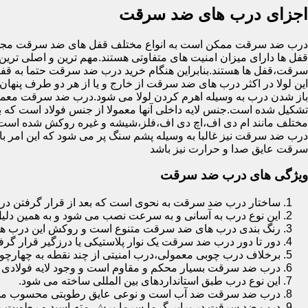
اجزای درب های ضد سرقت
درب ضد سرقت ممکن است به انواع مختلف قفل های ضد سرقت مجهز 
قفل ها دارای میزان امنیت های متفاوتی هستند.مهم ترین و اصلی ترین
سرقت،قفل ها هستند.بنابراین هنگام خرید درب ضد سرقت حتما به قفل 
این لولا در اکثر درب های ضد سرقت از خارج و یا از هر دو طرف پنهان 
باز شدن درب به وسیله اهرم کردن لولا می شود.درب ضد سرقت معمولا
تشکیل شده است.جنس لایه داخلی آنها معمولا از جنس فولاد است که با
مختلف مانند ام دی اف،اچ دی اف،فلز،شیشه و غیره روکش شده است
درب ضد سرقت نیز غالبا به وسیله پشم سنگ پر می شود که این امر
سرقت عایق صدا و حرارت نیز باشد
ویژگی های درب ضد سرقت
ساختار درب ضد سرقت به نحوی است که بعد از قرار گرفتن در چ
این نوع درب به آسانی و به سرعت نصب می شود و به همین دلی
رنگ بندی درب های ضد سرقت متنوع است و روکش این درب ها معمولا از جنس MDF با روکش
دور تا دور درب ضد سرقت یک نوار پلاستیکی یا درزگیر قرار گرفت
برخلاف درب چوبی معمولی،درب امنیتی از چند نقطه به چهارچ
درب ضد سرقت بسیار محکم و مقاوم است و وجود لایه فولادی د
این نوع درب طبق استانداردهای بین المللی ساخته می شود.
درب ضد سرقت ضد آب است و نوعی عایق رطوبتی محسوب می
درب ضد سرقت در برابر گرما،سرما،برش،مته،اسید و رطوبت مقاوم