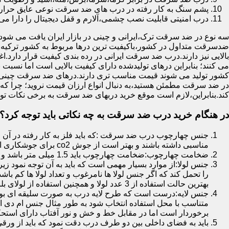
پشم سنگ به کار رفته در درب های ضد سرقت نوعی عایق حرارتی
درب امنیتی قابلیت نصب چشمی،آلارم و قفل دیجیتال را دارا می 
سه نوع در ضد سرقت ترک،ایرانی و چینی در بازار ایران یافت می شود.ا
ضدسرقت متداول در کشور،باکیفیت ترین درها مربوط به کشور ترکیه هس
بالایی نیز دارند.درب ضد سرقت ایرانی در رده بندی کیفیت قرار دارد.
می کنند؛ بنابراین درهای تولیدشده دارای کیفیت بالایی است اما نسبت 
کشور تولید می شوند قیمت مناسب تری دارند.درهای ضد سرقت چینی به 
در ضد سرقت مطمئن هستید،به دنبال انواع ارزان قیمت نروید؛ چرا
کند.بنابراین،لازم است موقع خرید دربهای ضد سرقت به برخی نکات توج
در هنگام خرید درب ضد سرقت به چه نکاتی باید توجه کرد؟
جنس چهارچوب درب ضد سرقت :که باید فلز به کار رفته در آن ا
مناسبی داشته باشند و بهتر است از جوش co2 برای جوشکاری استفاده شده باشد.
ضخامت چهارچوب:ضخامت چهارچوب باید 1.5 میلی متر باشد و یا بالاتر از آن
جنس لولا:از موارد بسیار مهمی است که باید به آن توجه نمود زیرا
را تحمل کند که اگر جنس لولا ها نامرغوب و تعداد لولا ها کم 
بهترین حالت استفاده از 3 عدد لولا و همچنین استفاده از لولای بلبرینگ دار است.
جنس لایه:درست است که طرح لایه درب به صورت سلیقه ای بوده ا
متناسب با محل استفاده انتخاب شود به طور مثال جنس ام دی ا
برخوردار است اما در مقابل خط و خش و نور آفتاب دارای استح
باید به فضای داخلی بین دو طرف درب دقت نمود که باید از ورق