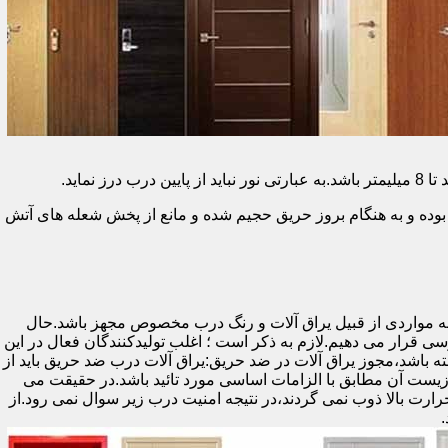
وده و به هنگام بروز حریق حجیم شده و مانع از پخش شعله های آتش
ه مواردی از قبیل یراق آلات و رنگ درب مخصوص مجهز باشد.حال
رسی قرار می دهیم.لازم به ذکر است ؛ اغلب تولیدکنندگان فعال در این
ته باشد،مجوز یراق آلات در ضد حریق:یراق آلات درب ضد حریق باید از
ای نشان سی ای (CE)باشد تا سلامت،ایمنی و حفاظت از محیط زیست آن مطابق با الزامات اساسی مورد تائید باشد.در حقیقت می
رت بالا ذوب نمی گردند،در نتیجه امنیت درب زیر سوال نمی رود.از