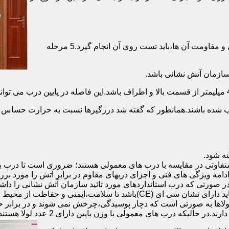
برای حصول اطمینان از عملکرد دربهای ضد حریق مطابق با دسته بندی و مقاومت آن ها،باید تست روی آن انجام گیرد.5 مرحله
صب شده باشند.همانطور که گفته شد درزگیرها نسبت به حرارت حساس ب
تفاوتی در مقایسه با درب های معمولی هستند؛ ضروری است تا درب ب
 ادامه ویژگی های فنی و اجزای دربهای مقاوم در برابر آتش را مورد بر
 در صورتی که درب استانداردهای مورد تائید سازمان آتش نشانی را داش
مقاومت بالایی برخوردار باشند:لولای در ضد حریق :لولای این درب ها باید دار
لاها به صورتی است که دچار پوسیدگی،چرخش نمی شوند و در برابر حرا