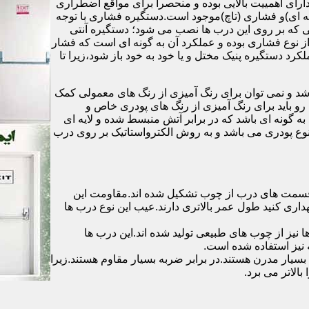
رای اهمییت بالایی بوده و منحصرا برای مواقع اضطراری
 ای)و فشاری (تاچ)موجود است.دستگیره فشاری با توجه
ایی که بر روی این درب ها نصب می شود؛ دستگیره آنتی
ز نوع فشاری بوده و عملکرد آن به گونه ای است که فشار
کرد دستگیره پنیک مختل و یا خود به خود باز شود،زیرا تا
شد و نمی توان برای رنگ آمیزی از رنگ های معمولی کمک
رو باید برای رنگ آمیزی از رنگ های پودری خاص و
ه گونه ای باشد که در برابر آتش منبسط شده و لایه ای
 نوع پودری می باشد و به روش الکترواستاتیک بر روی درب
ه قسمت های درب از چوب تشکیل شده اند.مقاومت این
هداری کنید طول عمر بالاتری دارند.عیب این نوع درب ها
ها نیز از چوب های طبیعی تولید شده اند.این درب ها
 نیز استفاده شده است.
بسیار مدرن هستند.در برابر ضربه بسیار مقاوم هستند.زیرا
الاتر می برد.