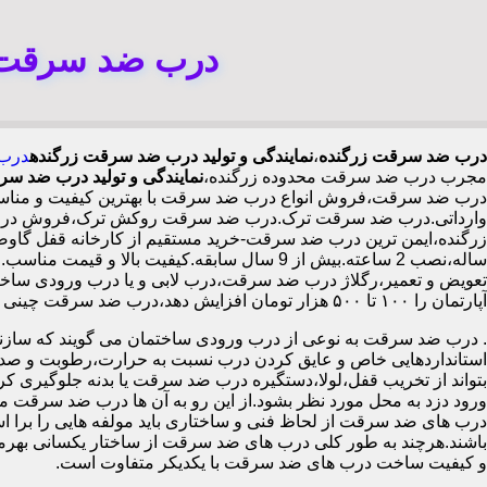
درب ضد سرقت ز
درب ضد سرقت زرگنده
،
نمایندگی و تولید درب ضد سرقت زرگنده
درب 
مجرب درب ضد سرقت محدوده زرگنده،
نمایندگی و تولید درب ضد س
درب ضد سرقت،فروش انواع درب ضد سرقت با بهترین کیفیت و مناسب 
وارداتی.درب ضد سرقت ترک.درب ضد سرقت روکش ترک،فروش درب داخل
ساله،نصب 2 ساعته.بیش از 9 سال سابقه.کیفیت 
تعویض و تعمیر،رگلاژ درب ضد سرقت،درب لابی و یا درب ورودی ساختما
آپارتمان را ۱۰۰ تا ۵۰۰ هزار تومان افزایش دهد،درب ضد سرقت چینی در زرگنده،
.
درب ضد سرقت به نوعی از درب ورودی ساختمان می گویند که سازنده
استانداردهایی خاص و عایق کردن درب نسبت به حرارت،رطوبت و صدا،آ
بتواند از تخریب قفل،لولا،دستگیره درب ضد سرقت یا بدنه جلوگیری کرده
ورود دزد به محل مورد نظر بشود.از این رو به آن ها درب ضد سرقت می
درب های ضد سرقت از لحاظ فنی و ساختاری باید مولفه هایی را برا استا
باشند.هرچند به طور کلی درب های ضد سرقت از ساختار یکسانی بهرم
و کیفیت ساخت درب های ضد سرقت با یکدیکر متفاوت است.