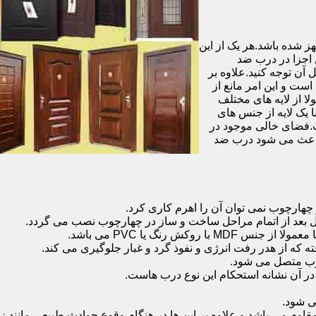
شده باشد.هر یک از این
 اجزا در درب ضد
آن توجه کنید.علاوه بر
است و این امر مانع از
 از لایه های مختلف
 یک لایه از جنس های
.فضای خالی موجود در
 باعث می شود درب ضد
هارچوب نمی توان آن را اهرم کاری کرد.
ل بعد از اتمام مراحل ساخت و ساز در چهارچوب نصب می گردد.
 رنگ یا PVC می باشد.
ه که از هدر رفت انرژی و نفوذ گرد و غبار جلوگیری می کند.
وب متصل می شود.
ر آن نشانه استحکام این نوع درب هاست.
 شود.
 می باشد و علاوه بر این ها در هنگام وقوع حوادث طبیعی مانند زل