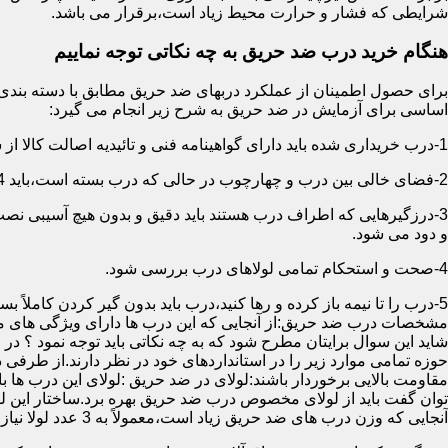
شرایطی که فشار و حرارت محیط زیاد است،برقرار می باشد.
هنگام خرید درب ضد حریق به چه نکاتی توجه نماییم
اساسی برای آزمایش در ضد حریق به شرح زیر انجام می گیرد:
1-درب خریداری شده باید دارای گواهینامه فنی و تائیدیه اصالت کالا از سازمان آتش نشانی باشد.
2-فضای خالی بین درب و چهارچوب در حالی که درب بسته است،باید 4 میلیمتر از قسمت بالا و اطراف باشد.این فاصله در پایین درب می تواند تا 8 میلیمتر باشد.به عبارتی نور نباید از پایین درب درز نماید.
3-درزگیرهایی که اطراف درب هستند باید دقیق و بدون هیچ آسیبی ن
و دود می شود.
4-صحت و استحکام تمامی لولاهای درب بررسی شود.
5-درب را تا نیمه باز کرده و رها کنید،درب باید بدون گیر کردن کاملاً بسته شود.
مشخصات درب ضد حریق:از آنجایی که این درب ها دارای ویژگی های م
شاید این سوال برایتان مطرح شود که به چه نکاتی باید توجه نمود ؟ در
حوزه تمامی موارد زیر را در استانداردهای خود در نظر دارند.از طرفی
توان گفت باید از لولای مخصوص درب ضد حریق بهره برد.ساختار این لو
آنجایی که وزن درب های ضد حریق زیاد است،معمولاً به 3 عدد لولا نیاز دارند.در حالیکه درب های معمولی با وزن پایین دارای 2 عدد لولا هستند.