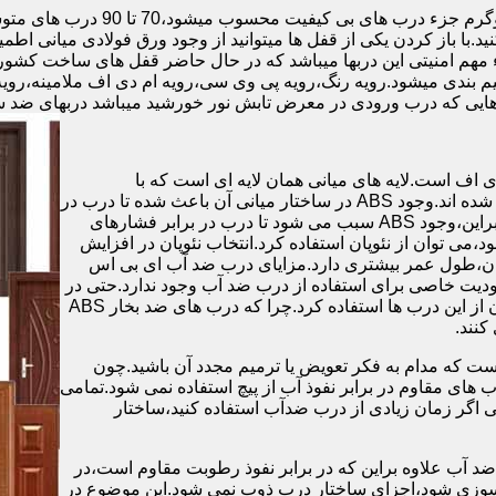
.با باز کردن یکی از قفل ها میتوانید از وجود ورق فولادی میانی اطمی
 مهم امنیتی این دربها میباشد که در حال حاضر قفل های ساخت کشو
ب های موجود در بازار در حالت کلی به 4 دسته تقسیم بندی میشود.رویه رنگ،رویه پی وی سی،رویه 
هایی که درب ورودی در معرض تابش نور خورشید میباشد دربهای ضد 
اف است.لایه های میانی همان لایه ای است که با
ABS،پوشانده می شود.لایه های انتهایی نیز از رویه ی پلاستیکی تشکیل شده اند.وجود ABS در ساختار میانی آن باعث شده تا درب در
برابر فشار و حرارت بالا،مقاومت و استحکام زیادی داشته باشد.علاوه براین،وجود ABS سبب می شود تا درب در برابر فشارهای
ر از ام دی اف در ساخت درب ABS استفاده نشود،می توان از نئوپان استفاده کرد.انتخاب نئوپان در افزایش
پان،طول عمر بیشتری دارد.مزایای درب ضد آب ای بی اس
دیت خاصی برای استفاده از درب ضد آب وجود ندارد.حتی در
شهرهای شمالی ایران که درصد رطوبت در محیط،بسیار است،می توان از این درب ها استفاده کرد.چرا که درب های ضد بخار ABS
ست که مدام به فکر تعویض یا ترمیم مجدد آن باشید.چون
ب های مقاوم در برابر نفوذ آب از پیچ استفاده نمی شود.تمامی
حتی اگر زمان زیادی از درب ضدآب استفاده کنید،ساختار
 آب علاوه براین که در برابر نفوذ رطوبت مقاوم است،در
ش سوزی شود،اجزای ساختار درب ذوب نمی شود.این موضوع در