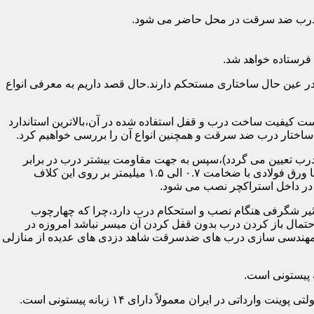
اد درب ضد سرقت در محل حاضر می شود.
فرستاده خواهد شد.
ر عین حال ساختاری مستحکم دارند.حال قصد داریم به معرفی انواع
 کیفیت ساخت درب و قفل استفاده شده در آن،بالاترین استاندارد
اختار درب ضد سرقت و همچنین انواع آن را بررسی خواهیم کرد.
درب تعیین می گردد)،سپس به جهت مقاومت بیشتر درب در برابر
خمش،۳ الی ۴ قید فولادی دقیقاً با همان سایز پروفیل های محیطی به صورت افقی به دو قید پروفیل عمودی محیطی جوش می شود و در انتها ورق فولادی با ضخامت ۰.۷ الی ۱.۵ میلیمتر بر روی این کلاف
 در داخل استراکچر نصب می شود.
۱.۵ تا ۲ میلی متر ساخته شده است،که این ضخامت تأثیر شگرفی هنگام نصب و استحکام درب دارد،چرا که چهارچوب
حتمال باز کردن درب بدون قفل کردن آن میسر نباشد امروزه در
م مهندسی سازی درب های ضدسرقت شاهد دزدی های عدیده از منازلی