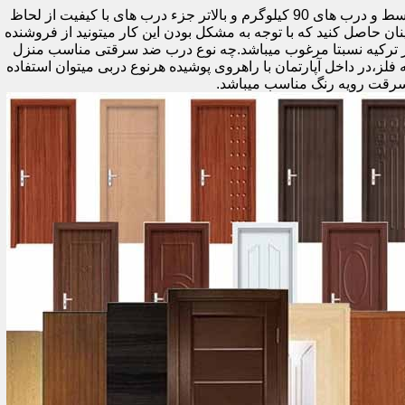
اولین راه وزن درب هست که به صورت کلی درب های کمتر از 60 کیلوگرم جزء درب های بی کیفیت محسوب میشود،70 تا 90 درب های متوسط و درب های 90 کیلوگرم و بالاتر جزء درب های با کیفیت از لحاظ
نان حاصل کنید که با توجه به مشکل بودن این کار میتونید از فروشنده
ر ترکیه نسبتا مرغوب میباشد.چه نوع درب ضد سرقتی مناسب منزل
ام دی اف ملامینه،رویه فلز،در داخل آپارتمان با راهروی پوشیده هرنوع دربی میتوان استفاده
سرقت رویه رنگ مناسب میباشد.