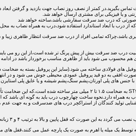
 تماس بگیرید.در کمتر از نصف روز نصاب جهت بازدید و گرفتن ابع
نتی و یا فیزیکی برای مشتری ارسال خواهد شد.
در صورتی که درب ضد سرقت سفارشی باشد،ساخته خواهد شد
 درب با ابعاد استاندارد استفاده شود،درب به همراه نصاب به محل 
ی باشد،چراکه تمامی افراد از درب ضد سرقت انتظار ظاهری زیبا و د
یت درب ضد سرقت بیش از پیش پرنگ تر شده است،از این رو می بایست
هم محسوب می شود باید از ظاهری مناسب برخوردار باشد در ادامه س
وفیل های فولادی ساخته می شود.(سایز این پروفیل بسته به ضخامت 
با جنس های پلی اورتان،پشم سنگ،پشم شیشه و یا عایق پلی استایرن
چهارچوب و رویه درب ضد سرقت:معمولاً با استفاده از ورق فولادی ST۳۷ به ضخامت 
به همراه دارد.نحوه ساخت چهارچوب درب باید به گونه ای باشد که ا
آشنایی تولید کنندگان از استراکچر درب های ضدسرقت و به جهت عد
این صورت که قفل پایین و بالا به ترتیب ۴ و ۳ زبانه پیستونی است.