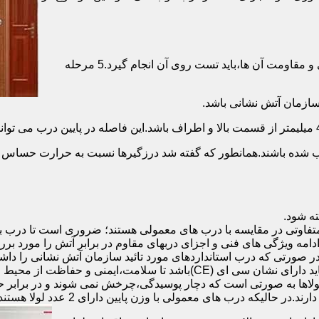
برای حصول اطمینان از عملکرد دربهای ضد حریق مطابق با دسته بندی و مقاومت آن ها،باید تست روی آن انجام گیرد.5 مرحله
صب شده باشند.همانطور که گفته شد درزگیرها نسبت به حرارت حساس ب
تفاوتی در مقایسه با درب های معمولی هستند؛ ضروری است تا درب ب
 ادامه ویژگی های فنی و اجزای دربهای مقاوم در برابر آتش را مورد بر
 در صورتی که درب استانداردهای مورد تائید سازمان آتش نشانی را داش
مقاومت بالایی برخوردار باشند:لولای در ضد حریق :لولای این درب ها باید دار
لاها به صورتی است که دچار پوسیدگی،چرخش نمی شوند و در برابر حرا