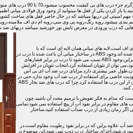
.با باز کردن یکی از قفل ها میتوانید از وجود ورق فولادی میانی اطمی
 مهم امنیتی این دربها میباشد که در حال حاضر قفل های ساخت کشو
ب های موجود در بازار در حالت کلی به 4 دسته تقسیم بندی میشود.رویه رنگ،رویه پی وی سی،رویه 
هایی که درب ورودی در معرض تابش نور خورشید میباشد دربهای ضد 
اف است.لایه های میانی همان لایه ای است که با
ABS،پوشانده می شود.لایه های انتهایی نیز از رویه ی پلاستیکی تشکیل شده اند.وجود ABS در ساختار میانی آن باعث شده تا درب در
برابر فشار و حرارت بالا،مقاومت و استحکام زیادی داشته باشد.علاوه براین،وجود ABS سبب می شود تا درب در برابر فشارهای
ر از ام دی اف در ساخت درب ABS استفاده نشود،می توان از نئوپان استفاده کرد.انتخاب نئوپان در افزایش
پان،طول عمر بیشتری دارد.مزایای درب ضد آب ای بی اس
دیت خاصی برای استفاده از درب ضد آب وجود ندارد.حتی در
شهرهای شمالی ایران که درصد رطوبت در محیط،بسیار است،می توان از این درب ها استفاده کرد.چرا که درب های ضد بخار ABS
ست که مدام به فکر تعویض یا ترمیم مجدد آن باشید.چون
ب های مقاوم در برابر نفوذ آب از پیچ استفاده نمی شود.تمامی
حتی اگر زمان زیادی از درب ضدآب استفاده کنید،ساختار
 آب علاوه براین که در برابر نفوذ رطوبت مقاوم است،در
ش سوزی شود،اجزای ساختار درب ذوب نمی شود.این موضوع در