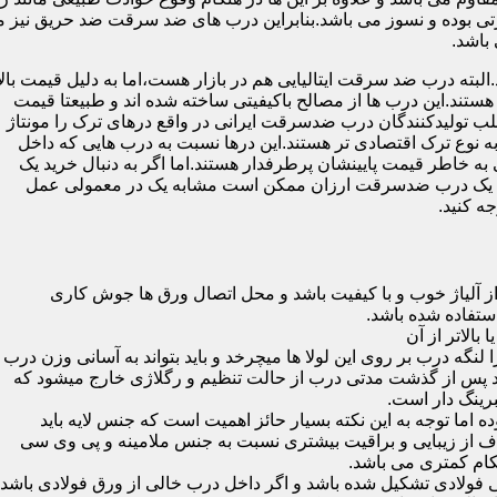
 بوده و نسوز می باشد.بنابراین درب های ضد سرقت ضد حریق نیز می
باشد.
لبته درب ضد سرقت ایتالیایی هم در بازار هست،اما به دلیل قیمت بال
تند.این درب ها از مصالح باکیفیتی ساخته شده اند و طبیعتا قیمت
اغلب تولیدکنندگان درب ضدسرقت ایرانی در واقع درهای ترک را مونتاژ
به نوع ترک اقتصادی تر هستند.این درها نسبت به درب هایی که داخل
خاطر قیمت پایینشان پرطرفدار هستند.اما اگر به دنبال خرید یک
 که یک درب ضدسرقت ارزان ممکن است مشابه یک در معمولی عمل
ه کنید.
ز آلیاژ خوب و با کیفیت باشد و محل اتصال ورق ها جوش کاری
 لنگه درب بر روی این لولا ها میچرخد و باید بتواند به آسانی وزن درب
باشد پس از گذشت مدتی درب از حالت تنظیم و رگلاژی خارج میشود که
ما توجه به این نکته بسیار حائز اهمیت است که جنس لایه باید
ف از زیبایی و براقیت بیشتری نسبت به جنس ملامینه و پی وی سی
کام کمتری می باشد.
ی فولادی تشکیل شده باشد و اگر داخل درب خالی از ورق فولادی باشد