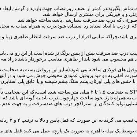
 تماس بگیرید.در کمتر از نصف روز نصاب جهت بازدید و گرفتن ابع
نتی و یا فیزیکی برای مشتری ارسال خواهد شد.
در صورتی که درب ضد سرقت سفارشی باشد،ساخته خواهد شد
 درب با ابعاد استاندارد استفاده شود،درب به همراه نصاب به محل 
ی باشد،چراکه تمامی افراد از درب ضد سرقت انتظار ظاهری زیبا و د
یت درب ضد سرقت بیش از پیش پرنگ تر شده است،از این رو می بایست
هم محسوب می شود باید از ظاهری مناسب برخوردار باشد در ادامه س
وفیل های فولادی ساخته می شود.(سایز این پروفیل بسته به ضخامت 
با جنس های پلی اورتان،پشم سنگ،پشم شیشه و یا عایق پلی استایرن
چهارچوب و رویه درب ضد سرقت:معمولاً با استفاده از ورق فولادی ST۳۷ به ضخامت 
به همراه دارد.نحوه ساخت چهارچوب درب باید به گونه ای باشد که ا
آشنایی تولید کنندگان از استراکچر درب های ضدسرقت و به جهت عد
این صورت که قفل پایین و بالا به ترتیب ۴ و ۳ زبانه پیستونی است.