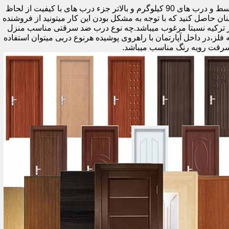
اولین راه وزن درب هست که به صورت کلی درب های کمتر از 60 کیلوگرم جزء درب های بی کیفیت محسوب میشود،70 تا 90 درب های متوسط و درب های 90 کیلوگرم و بالاتر جزء درب های با کیفیت از لحاظ
نان حاصل کنید که با توجه به مشکل بودن این کار میتونید از فروشنده
ر ترکیه نسبتا مرغوب میباشد.چه نوع درب ضد سرقتی مناسب منزل
ام دی اف ملامینه،رویه فلز،در داخل آپارتمان با راهروی پوشیده هرنوع دربی میتوان استفاده
سرقت رویه رنگ مناسب میباشد.