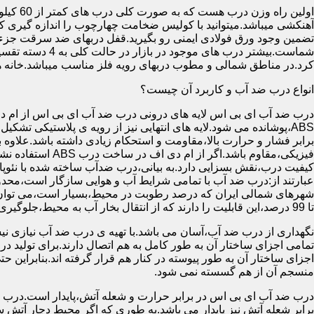
آهنکشی میباشد.میتوانید با کولیس ضخامت چهارچوب را اندازه گیری کنید
تضمین وجود ورق فولادی ایمنی رو بگیرید.قفل دربهای ضد سرقت جزء
شماست.بیشتر در
کرد.در مناطق شمالی و مطوب دربهای رویه فلز مناسب میباشد.خانه 
انواع درب ضد آب و کاربرد آن چیست؟
درب ضد آب ای بی اس لایه های درونی درب ضد آب ای بی اس از ام دی 
فیزیکی،مقاوم باشد.اگ
کیفیت درب،نقش بسزایی دارد.به بیانی،درب ضدآب ساخته شده با نئو
عبارتند از:درب ضد آب با تمامی شرایط آب و هوایی سازگار است،محدو
تا 99 درصد،این قابلیت را دارند که از انتقال بخار آب به محیط،جلوگیری کنند.
نگهداری از درب ضد آب،آسان می باشد.با تهیه ی درب ضد آب نیازی نی
تمامی اجزای ساختار آن به طور کامل به هم اتصال دارند.برای تولید در
اجزای ساختار آن به طور پیوسته در کنار هم قرار گرفته اند.بنابراین 
منسجم آن از هم گسسته نمی شود.
درب ضد آب ای بی اس در برابر حرارت و شعله آتش،پایدار است.درب ضد
برابر شعله آتش نیز پایدار می باشد.به طوری که اگر محیط دچار آت