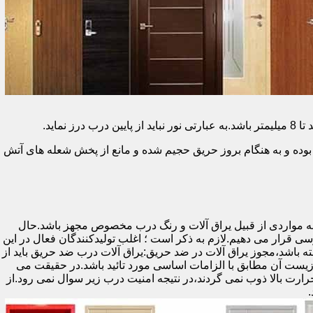
وده و به هنگام بروز حریق حجیم شده و مانع از پخش شعله های آتش
ه مواردی از قبیل یراق آلات و رنگ درب مخصوص مجهز باشد.حال
رسی قرار می دهیم.لازم به ذکر است ؛ اغلب تولیدکنندگان فعال در این
ته باشد،مجوز یراق آلات در ضد حریق:یراق آلات درب ضد حریق باید از
ای نشان سی ای (CE)باشد تا سلامت،ایمنی و حفاظت از محیط زیست آن مطابق با الزامات اساسی مورد تائید باشد.در حقیقت می
رت بالا ذوب نمی گردند،در نتیجه امنیت درب زیر سوال نمی رود.از