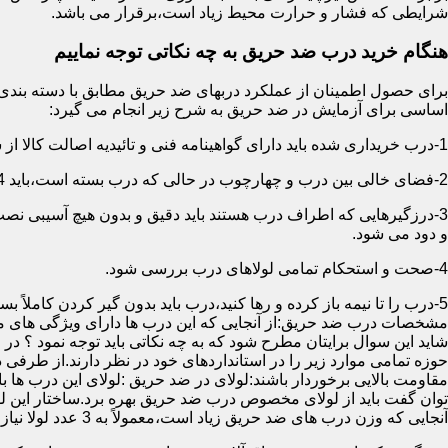
شرایطی که فشار و حرارت محیط زیاد است،برقرار می باشد.
هنگام خرید درب ضد حریق به چه نکاتی توجه نماییم
اساسی برای آزمایش در ضد حریق به شرح زیر انجام می گیرد:
1-درب خریداری شده باید دارای گواهینامه فنی و تائیدیه اصالت کالا از سازمان آتش نشانی باشد.
2-فضای خالی بین درب و چهارچوب در حالی که درب بسته است،باید 4 میلیمتر از قسمت بالا و اطراف باشد.این فاصله در پایین درب می تواند تا 8 میلیمتر باشد.به عبارتی نور نباید از پایین درب درز نماید.
3-درزگیرهایی که اطراف درب هستند باید دقیق و بدون هیچ آسیبی ن
و دود می شود.
4-صحت و استحکام تمامی لولاهای درب بررسی شود.
5-درب را تا نیمه باز کرده و رها کنید،درب باید بدون گیر کردن کاملاً بسته شود.
مشخصات درب ضد حریق:از آنجایی که این درب ها دارای ویژگی های م
شاید این سوال برایتان مطرح شود که به چه نکاتی باید توجه نمود ؟ در
حوزه تمامی موارد زیر را در استانداردهای خود در نظر دارند.از طرفی
توان گفت باید از لولای مخصوص درب ضد حریق بهره برد.ساختار این لو
آنجایی که وزن درب های ضد حریق زیاد است،معمولاً به 3 عدد لولا نیاز دارند.در حالیکه درب های معمولی با وزن پایین دارای 2 عدد لولا هستند.