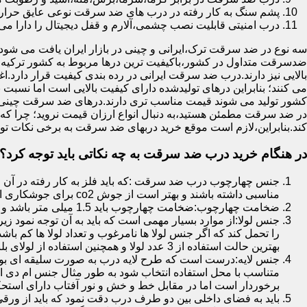
پشم سنگ به کار رفته در درب های ضد سرقت نوعی عایق حرارتی
درب امنیتی قابلیت نصب چشمی،آلارم و قفل دیجیتال را دارا می 
سه نوع در ضد سرقت ترک،ایرانی و چینی در بازار ایران یافت می شود.ا
ضدسرقت متداول در کشور،باکیفیت ترین درها مربوط به کشور ترکیه هس
بالایی نیز دارند.درب ضد سرقت ایرانی در رده بندی کیفیت قرار دارد.
می کنند؛ بنابراین درهای تولیدشده دارای کیفیت بالایی است اما نسبت 
کشور تولید می شوند قیمت مناسب تری دارند.درهای ضد سرقت چینی به 
در ضد سرقت مطمئن هستید،به دنبال انواع ارزان قیمت نروید؛ چرا
کند.بنابراین،لازم است موقع خرید دربهای ضد سرقت به برخی نکات توج
در هنگام خرید درب ضد سرقت به چه نکاتی باید توجه کرد؟
جنس چهارچوب درب ضد سرقت :که باید فلز به کار رفته در آن ا
مناسبی داشته باشند و بهتر است از جوش co2 برای جوشکاری استفاده شده باشد.
ضخامت چهارچوب:ضخامت چهارچوب باید 1.5 میلی متر باشد و یا بالاتر از آن
جنس لولا:از موارد بسیار مهمی است که باید به آن توجه نمود زیرا
را تحمل کند که اگر جنس لولا ها نامرغوب و تعداد لولا ها کم 
بهترین حالت استفاده از 3 عدد لولا و همچنین استفاده از لولای بلبرینگ دار است.
جنس لایه:درست است که طرح لایه درب به صورت سلیقه ای بوده ا
متناسب با محل استفاده انتخاب شود به طور مثال جنس ام دی ا
برخوردار است اما در مقابل خط و خش و نور آفتاب دارای استح
باید به فضای داخلی بین دو طرف درب دقت نمود که باید از ورق