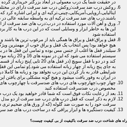
در حقیقت شما یک درب معمولی در ابعاد بزرگتر خریداری کرده ا
روکش درب ضد سرقت:روکش درب ضد سرقت دارای در مختلفی در 
ایتالیایی،اروپایی،آمریکایی،چینی،ترکیه ای و ایرانی اشاره کرد 
باشند.درب های ضد سرقت ترکیه ای به واسطه سابقه عالی در د
ورق و آهن آلات مورد استفاده در درب:درب های ضد سرقت از است
این ها به خاطر ابزار و وسایلی است که در این درب ها به کار 
استفاده شود
قفل و یراق:قفل و یراق ها همگی باید از مرغوب ترین ها باشند 
هیچ خواهد بود! پس انتخاب یک قفل و یراق خوب از مهمترین و
سیلندر قفل ها اغلب از جنس مس بوده و تمامی این قفل ها در برا
سیستم استفاد
به جای پنج زبانه از چهار زبانه استفاده می شود.)و تمامی این 
شرایطی قادر به باز کردن این درب نخواهد بود و زبانه ها کاملا
در ایران به وفور یافت میشود و هیچ گونه مشکلی برای یافتن این
چهار چوب:چهارچوب های درب های ضدسرقت با چهارچوب های درب ه
مخصوص درب ضدسرقت استفاده کنید
بعد از رعایت نکات فوق است که شما قادر خواهید بود یک درب 
لازم به ذکر است که قفل درب های درب ضد سرقت از دو مدل سویچی
سرقت خود را به صورت ضد گلوله (که از ورق های ضخیم تری در
کیفیت دستگیره ها و ابزار یراقی که در ساخت درب های ضد سر
راه های شناخت درب ضد سرقت باکیفیت از بی کیفیت چیست؟