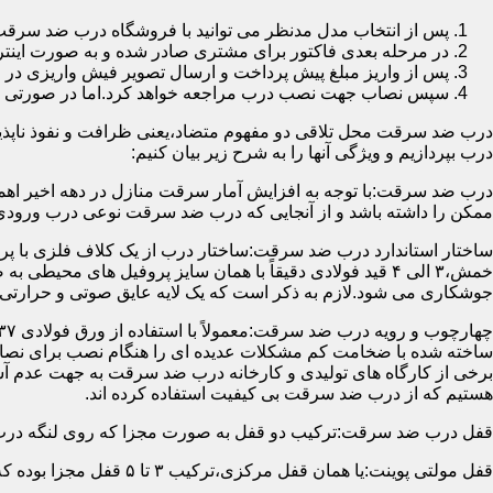
پس از انتخاب مدل مدنظر می توانید با فروشگاه درب ضد سرقت
در مرحله بعدی فاکتور برای مشتری صادر شده و به صورت اینتر
پس از واریز مبلغ پیش پرداخت و ارسال تصویر فیش واریزی 
سپس نصاب جهت نصب درب مراجعه خواهد کرد.اما در صورتی که از
درب ضد سرقت محل تلاقی دو مفهوم متضاد،یعنی ظرافت و نفوذ ناپذیر
درب بپردازیم و ویژگی آنها را به شرح زیر بیان کنیم:
درب ضد سرقت:با توجه به افزایش آمار سرقت منازل در دهه اخیر اهم
ممکن را داشته باشد و از آنجایی که درب ضد سرقت نوعی درب ورودی 
ساختار استاندارد درب ضد سرقت:ساختار درب از یک کلاف فلزی با پر
جوشکاری می شود.لازم به ذکر است که یک لایه عایق صوتی و حرارتی 
ساخته شده با ضخامت کم مشکلات عدیده ای را هنگام نصب برای نصاب 
برخی از کارگاه های تولیدی و کارخانه درب ضد سرقت به جهت عدم 
هستیم که از درب ضد سرقت بی کیفیت استفاده کرده اند.
قفل درب ضد سرقت:ترکیب دو قفل به صورت مجزا که روی لنگه درب نصب می گردد به 
قفل مولتی پوینت:یا همان قفل مرکزی،ترکیب ۳ تا ۵ قفل مجزا بوده که توسط یک میله یا اهرم به صورت یک پارچه عمل می کنند،قفل های مولتی پوینت وارداتی در ایران معمولاً دارای ۱۴ زبانه پیستونی است.