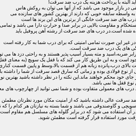
ید البته با پرداخت هزینه یک درب ضد سرقت!
بازار موجود می باشد که از آنها می توان به روکش هاس
که به واسطه سابقه خوبی که دارند از بهترین کشور های سازنده می
رب های ضد سرقت خانگی از برترین های این برند ها است
حکام و مقاومت بالایی در برابر صدا و حرارت دارا می باشد و تمامی
برده شده است.در درب های ضد سرقت از رشته آهن پروفیل باید
و در غیر این صورت تمامی امنیتی که برای درب شما به کار رفته است
یژگی های یک درب ضد سرقت است.
بر ضربه،اسید و مته بسیار آسیب پذیر هستند و به راحتی دزد ها می توا
ه می شود که این در نمونه های 16 و 20 زبانه موجود است و به این طریق کار می کند که با 
قفل از نوع فولادی بوده و زمانی که سارق قصد سرقت از شما را داشته ب
 در جای خود محکم خواهند ماند.این نکته را در نظر داشته باشید بهتری
 نوع قفل ها نمی باشد.
ای معمولی متفاوت بوده و شما نمی توانید از چهارچوب های معمولی
ضد سرقت عالی داشته باشید که از امنیت مکان مورد نظرتان مطمئن ب
 و گاوصندوقی می باشند و شما بسته به نیازتان هر کدام را که نیاز 
 آن استفاده می شود که در برابر گلوله های مسلسل هم مقاوم است
قت مورد استفاده قرار گرفته است مطمئن شوید.