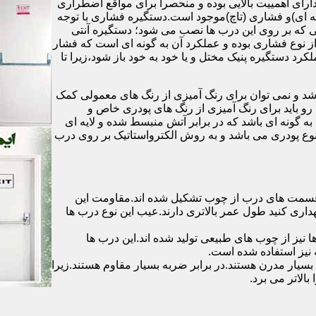
رای اهمییت بالایی بوده و منحصرا برای مواقع اضطراری
 ای)و فشاری (تاچ)موجود است.دستگیره فشاری با توجه
ایی که بر روی این درب ها نصب می شود؛ دستگیره آنتی
ز نوع فشاری بوده و عملکرد آن به گونه ای است که فشار
کرد دستگیره پنیک مختل و یا خود به خود باز شود،زیرا تا
شد و نمی توان برای رنگ آمیزی از رنگ های معمولی کمک
رو باید برای رنگ آمیزی از رنگ های پودری خاص و
ه گونه ای باشد که در برابر آتش منبسط شده و لایه ای
 نوع پودری می باشد و به روش الکترواستاتیک بر روی درب
ه قسمت های درب از چوب تشکیل شده اند.مقاومت این
هداری کنید طول عمر بالاتری دارند.عیب این نوع درب ها
ها نیز از چوب های طبیعی تولید شده اند.این درب ها
 نیز استفاده شده است.
بسیار مدرن هستند.در برابر ضربه بسیار مقاوم هستند.زیرا
الاتر می برد.