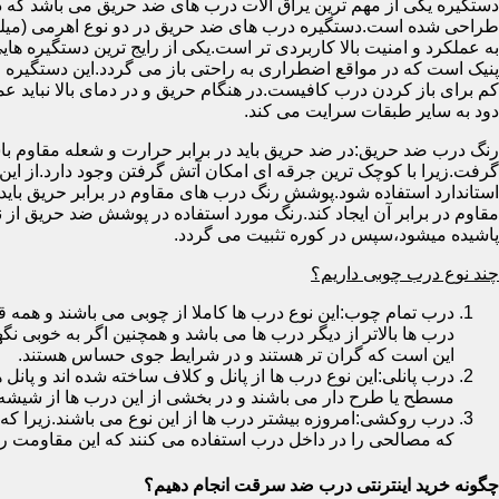
دستگیره یکی از مهم ترین یراق آلات درب های ضد حریق می باشد که دا
طراحی شده است.دستگیره درب های ضد حریق در دو نوع اهرمی (میله
به عملکرد و امنیت بالا کاربردی تر است.یکی از رایج ترین دستگیره ه
پنیک است که در مواقع اضطراری به راحتی باز می گردد.این دستگیره ا
کم برای باز کردن درب کافیست.در هنگام حریق و در دمای بالا نباید عمل
دود به سایر طبقات سرایت می کند.
رنگ درب ضد حریق:در ضد حریق باید در برابر حرارت و شعله مقاوم با
گرفت.زیرا با کوچک ترین جرقه ای امکان آتش گرفتن وجود دارد.از این 
استاندارد استفاده شود.پوشش رنگ درب های مقاوم در برابر حریق باید ب
مقاوم در برابر آن ایجاد کند.رنگ مورد استفاده در پوشش ضد حریق از
پاشیده میشود،سپس در کوره تثبیت می گردد.
چند نوع درب چوبی داریم؟
درب تمام چوب:این نوع درب ها کاملا از چوبی می باشند و هم
درب ها بالاتر از دیگر درب ها می باشد و همچنین اگر به خوبی نگ
این است که گران تر هستند و در شرایط جوی حساس هستند.
درب پانلی:این نوع درب ها از پانل و کلاف ساخته شده اند و پانل 
مسطح یا طرح دار می باشند و در بخشی از این درب ها از شیشه
درب روکشی:امروزه بیشتر درب ها از این نوع می باشند.زیرا که 
که مصالحی را در داخل درب استفاده می کنند که این مقاومت را ب
چگونه خرید اینترنتی درب ضد سرقت انجام دهیم؟