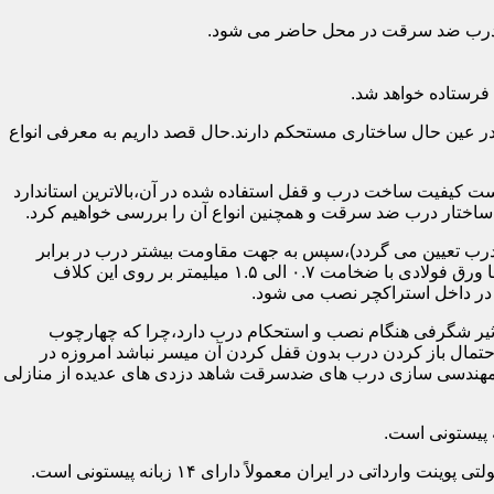
اد درب ضد سرقت در محل حاضر می شود.
فرستاده خواهد شد.
ر عین حال ساختاری مستحکم دارند.حال قصد داریم به معرفی انواع
 کیفیت ساخت درب و قفل استفاده شده در آن،بالاترین استاندارد
اختار درب ضد سرقت و همچنین انواع آن را بررسی خواهیم کرد.
درب تعیین می گردد)،سپس به جهت مقاومت بیشتر درب در برابر
خمش،۳ الی ۴ قید فولادی دقیقاً با همان سایز پروفیل های محیطی به صورت افقی به دو قید پروفیل عمودی محیطی جوش می شود و در انتها ورق فولادی با ضخامت ۰.۷ الی ۱.۵ میلیمتر بر روی این کلاف
 در داخل استراکچر نصب می شود.
۱.۵ تا ۲ میلی متر ساخته شده است،که این ضخامت تأثیر شگرفی هنگام نصب و استحکام درب دارد،چرا که چهارچوب
حتمال باز کردن درب بدون قفل کردن آن میسر نباشد امروزه در
م مهندسی سازی درب های ضدسرقت شاهد دزدی های عدیده از منازلی