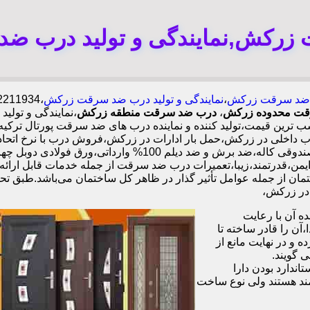
زرکش,نمایندگی و تولید درب ض
ضد سرقت زرکش
،
نمایندگی و تولید درب ضد سرقت زرکش
سرقت محدوده زرکش
،
درب ضد سرقت منطقه زرکش
،نمایندگی و تول
ترین قیمت،تولید کننده و نماینده درب های ضد سرقت پورتال ترکی
خلی در زرکش،حمل بار ادارات در زرکش،فروش درب با نرخ اتحا
بالا و قیمت مناسب.ایمن،قدرتمند،زیبا،تعمیرات درب ضد سرقت از جمله خدمات ق
ن از جمله عوامل تأثیر گذار در ظاهر کل ساختمان می‌باشد.طبق تحق
 آن با رعایت
ن را قادر ساخته تا
 و در نهایت مانع از
 گویند.
ندارد بودن دارا
ند هستند ولی نوع ساخت