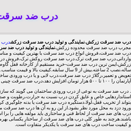
درب ضد سرقت 
درب ضد سرقت زرکش
،
نمایندگی و تولید درب ضد سرقت زرکش
درب 
مجرب درب ضد سرقت محدوده زرکش،
نمایندگی و تولید درب ضد 
درب ضد سرقت،فروش انواع درب ضد سرقت با بهترین کیفیت و مناسب 
وارداتی.درب ضد سرقت ترک.درب ضد سرقت روکش ترک،فروش درب دا
ساله،نصب 2 ساعته.بیش از 9 سال سابقه.کیفیت 
تعویض و تعمیر،رگلاژ درب ضد سرقت،درب لابی و یا درب ورودی ساختما
آپارتمان را ۱۰۰ تا ۵۰۰ هزار تومان افزایش دهد،درب ضد سرقت چینی در زرکش،
.
درب ضد سرقت به نوعی از درب ورودی ساختمان می گویند که سازنده
استانداردهایی خاص و عایق کردن درب نسبت به حرارت،رطوبت و صدا،آ
بتواند از تخریب قفل،لولا،دستگیره درب ضد سرقت یا بدنه جلوگیری کرده
ورود دزد به محل مورد نظر بشود.از این رو به آن ها درب ضد سرقت می
درب های ضد سرقت از لحاظ فنی و ساختاری باید مولفه هایی را برا استا
باشند.هرچند به طور کلی درب های ضد سرقت از ساختار یکسانی بهرم
و کیفیت ساخت درب های ضد سرقت با یکدیکر متفاوت است.