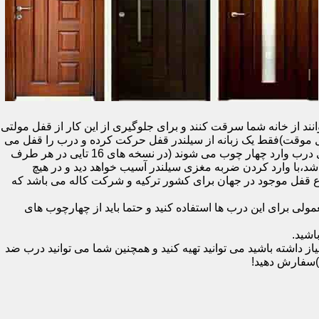
نند از خانه شما سرقت کنند و برای جلوگیری از این کار از قفل مولتی
قفل یک سویچ (به معنای قفل موقت)فقط یک زبانه از سیلندر قفل حرکت کرده و درب را قفل می
کند و در دو با قفل سویچ (در قفل های 20 تایی )پنج زبانه از قسمت بالای درب،پانزده زبانه هم از قسمت بالا،وسط و پایین قسمت کناری درب وارد چهار چوب می شوند (در نسخه های 16 تایی در هر طرف
اشد،با وارد کردن ضربه مغزی سیلندر آسیب خواهد دید و در هیچ
ن نوع قفل موجود در جهان برای کشور ترکیه و شرکت کاله می باشد که
 برای این درب ها استفاده کنید و حتما باید از چهارچوب های
اشید.
داشته باشید می توانید تهیه کنید و همچنین شما می توانید درب ضد
)سفارش دهید!