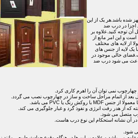
شده باشد.هر یک از این
 اجزا در درب ضد
آن توجه کنید.علاوه بر
است و این امر مانع از
 از لایه های مختلف
 یک لایه از جنس های
.فضای خالی موجود در
 باعث می شود درب ضد
هارچوب نمی توان آن را اهرم کاری کرد.
ل بعد از اتمام مراحل ساخت و ساز در چهارچوب نصب می گردد.
 رنگ یا PVC می باشد.
ه که از هدر رفت انرژی و نفوذ گرد و غبار جلوگیری می کند.
وب متصل می شود.
ر آن نشانه استحکام این نوع درب هاست.
 شود.
 می باشد و علاوه بر این ها در هنگام وقوع حوادث طبیعی مانند زل