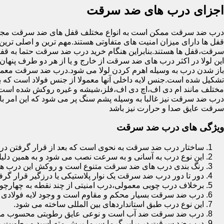
اجزای درب های ضد سرقت
درب ضد سرقت ممکن است به انواع مختلف قفل های ضد سرقت مجهز 
قفل ها دارای میزان امنیت های متفاوتی هستند.مهم ترین و اصلی ترین
سرقت،قفل ها هستند.بنابراین هنگام خرید درب ضد سرقت حتما به قفل 
این لولا در اکثر درب های ضد سرقت از خارج و یا از هر دو طرف پنهان 
باز شدن درب به وسیله اهرم کردن لولا می شود.درب ضد سرقت معمولا
تشکیل شده است.جنس لایه داخلی آنها معمولا از جنس فولاد است که با
مختلف مانند ام دی اف،اچ دی اف،فلز،شیشه و غیره روکش شده است
درب ضد سرقت نیز غالبا به وسیله پشم سنگ پر می شود که این امر
سرقت عایق صدا و حرارت نیز باشد
ویژگی های درب ضد سرقت
ساختار درب ضد سرقت به نحوی است که بعد از قرار گرفتن در چ
این نوع درب به آسانی و به سرعت نصب می شود و به همین دلی
رنگ بندی درب های ضد سرقت متنوع است و روکش این درب ها معمولا از جنس MDF با روکش
دور تا دور درب ضد سرقت یک نوار پلاستیکی یا درزگیر قرار گرفت
برخلاف درب چوبی معمولی،درب امنیتی از چند نقطه به چهارچ
درب ضد سرقت بسیار محکم و مقاوم است و وجود لایه فولادی د
این نوع درب طبق استانداردهای بین المللی ساخته می شود.
درب ضد سرقت ضد آب است و نوعی عایق رطوبتی محسوب می
درب ضد سرقت در برابر گرما،سرما،برش،مته،اسید و رطوبت مقاوم