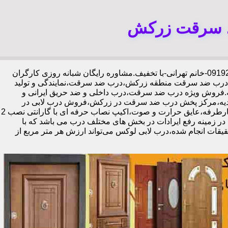
د سرقت زرکش
،09192211934-خانم تهرانی-با تخفیف.مشاوره رایگان شبانه روزی کارگران
ید درب ضد سرقت منطقه زرکش،درب ضد سرقت،نمایندگی و تولید
ه.فروش ویژه درب ضد سرقت،درب داخلی و ضد حریق ایرانی و
دیه،مرکز پخش درب ضد سرقت در زرکش،فروش درب لابی در
زرکش،ایمن ترین درب ضد سرقت-خرید مستقیم از کارخانه قفل گاوصندوقی کاله،ضد برش و ضد دیلم 100% وارداتی،ورق فولادی دوبل چهارطرفه،عایق حرارت و صوت،اکیپ نصاب حرفه ای با گارانتی نصب 2
ابل ارائه در زمینه رفع ایرادات در بخش های مختلف درب می باشد که با
یقات انجام شده،درب لابی لوکس می‌تواند ارزش هر متر مربع از