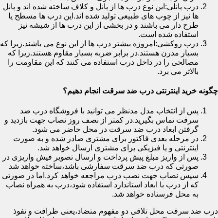
درب پانلی:این نوع درب ها از پانل و کلاف ساخته شده اند و پانل
ها نیز از چوب های طبیعی تولید شده اند.این درب ها مسطح یا
طرح دار می باشند و در بخشی از این درب ها از شیشه نیز
استفاده شده است.
درب روکشی:امروزه بیشتر درب ها از این نوع می باشند.زیرا که
بسیار مدرن هستند.در برابر ضربه بسیار مقاوم هستند.زیرا که
مصالحی را در داخل درب استفاده می کنند که این مقاومت را
بالاتر می برد.
چگونه خرید اینترنتی درب ضد سرقت انجام دهیم؟
پس از انتخاب مدل مدنظر می توانید با فروشگاه درب ضد
سرقت تماس بگیرید.در کمتر از نصف روز نصاب جهت بازدید و
گرفتن ابعاد درب ضد سرقت در محل حاضر می شود.
در مرحله بعدی فاکتور برای مشتری صادر شده و به صورت
اینترنتی و یا فیزیکی برای مشتری ارسال خواهد شد.
پس از واریز مبلغ پیش پرداخت و ارسال تصویر فیش واریزی در
صورتی که درب ضد سرقت سفارشی باشد،ساخته خواهد شد
سپس نصاب جهت نصب درب مراجعه خواهد کرد.اما در صورتی
که از درب با ابعاد استاندارد استفاده شود،درب به همراه نصاب
به محل فرستاده خواهد شد.
درب ضد سرقت محل تلاقی دو مفهوم متضاد،یعنی ظرافت و نفوذ