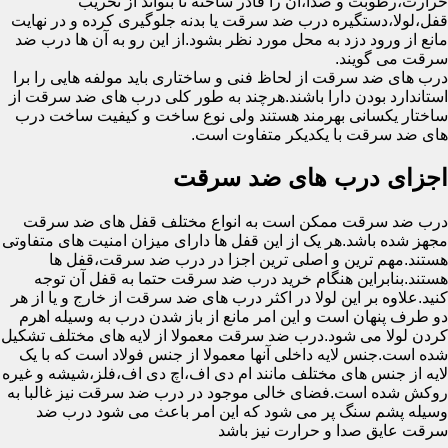
حرارت،رطوبت و صدا،آن را قادر ساخته تا بتواند از تخریب
قفل،لولا،دستگیره درب ضد سرقت یا بدنه جلوگیری کرده و در نهایت
مانع از ورود دزد به محل مورد نظر بشود.از این رو به آن ها درب ضد
سرقت می گویند.
درب های ضد سرقت از لحاظ فنی و ساختاری باید مولفه هایی را برا
استاندارد بودن دارا باشند.هرچند به طور کلی درب های ضد سرقت از
ساختار یکسانی بهرمند هستند ولی نوع ساخت و کیفیت ساخت درب
های ضد سرقت با یکدیکر متفاوت است.
اجزای درب های ضد سرقت
درب ضد سرقت ممکن است به انواع مختلف قفل های ضد سرقت
مجهز شده باشد.هر یک از این قفل ها دارای میزان امنیت های متفاوتی
هستند.مهم ترین و اصلی ترین اجزا در درب ضد سرقت،قفل ها
هستند.بنابراین هنگام خرید درب ضد سرقت حتما به قفل آن توجه
کنید.علاوه بر این لولا در اکثر درب های ضد سرقت از خارج و یا از هر
دو طرف پنهان است و این امر مانع از باز شدن درب به وسیله اهرم
کردن لولا می شود.درب ضد سرقت معمولا از لایه های مختلف تشکیل
شده است.جنس لایه داخلی آنها معمولا از جنس فولاد است که با یک
لایه از جنس های مختلف مانند ام دی اف،اچ دی اف،فلز،شیشه و غیره
روکش شده است.فضای خالی موجود در درب ضد سرقت نیز غالبا به
وسیله پشم سنگ پر می شود که این امر باعث می شود درب ضد
سرقت عایق صدا و حرارت نیز باشد