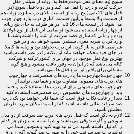
سویچ (به معنای قفل موقت)فقط یک زبانه از سیلندر قفل
حرکت کرده و درب را قفل می کند و در دو با قفل سویچ (در
قفل های 20 تایی )پنج زبانه از قسمت بالای درب،پانزده زبانه هم
از قسمت بالا،وسط و پایین قسمت کناری درب وارد چهار چوب
می شوند (در نسخه های 16 تایی در هر طرف به جای پنج زبانه
از چهار زبانه استفاده می شود.)و تمامی این قفل از نوع فولادی
بوده و زمانی که سارق قصد سرقت از شما را داشته باشد،با
وارد کردن ضربه مغزی سیلندر آسیب خواهد دید و در هیچ
شرایطی قادر به باز کردن این درب نخواهد بود و زبانه ها کاملا
در جای خود محکم خواهند ماند.این نکته را در نظر داشته باشید
بهترین نوع قفل موجود در جهان برای کشور ترکیه و شرکت
کاله می باشد که در ایران به وفور یافت میشود و هیچ گونه
مشکلی برای یافتن این نوع قفل ها نمی باشد.
چهار چوب:چهارچوب های درب های ضدسرقت با چهارچوب
های درب های معمولی متفاوت بوده و شما نمی توانید از
چهارچوب های معمولی برای این درب ها استفاده کنید و حتما
باید از چهارچوب های مخصوص درب ضدسرقت استفاده کنید
بعد از رعایت نکات فوق است که شما قادر خواهید بود یک درب
ضد سرقت عالی داشته باشید که از امنیت مکان مورد نظرتان
مطمئن باشید.
لازم به ذکر است که قفل درب های درب ضد سرقت از دو مدل
سویچی و گاوصندوقی می باشند و شما بسته به نیازتان هر کدام
را که نیاز داشته باشید می توانید تهیه کنید و همچنین شما می
توانید درب ضد سرقت خود را به صورت ضد گلوله (که از ورق