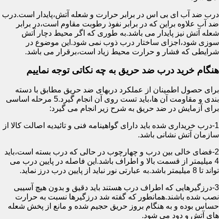
درب ضد آب ای بی اس در برابر حرارت و شعله آتش،پایدار است.درب
ضد آب علاوه براین که در برابر نفوذ رطوبت مقاوم است،در برابر
شعله آتش نیز پایدار می باشد.به طوری که اگر محیط دچار آتش
سوزی شود،اجزای ساختار درب ذوب نمی شود.این موضوع در
شرایطی که فشار و حرارت محیط زیاد است،برقرار می باشد.
هنگام خرید درب ضد حریق به چه نکاتی توجه نماییم
برای حصول اطمینان از عملکرد دربهای ضد حریق مطابق با دسته
بندی و مقاومت آن ها،باید تست روی آن انجام گیرد.5 مرحله اساسی
برای آزمایش در ضد حریق به شرح زیر انجام می گیرد:
1-درب خریداری شده باید دارای گواهینامه فنی و تائیدیه اصالت کالا از
سازمان آتش نشانی باشد.
2-فضای خالی بین درب و چهارچوب در حالی که درب بسته است،باید
4 میلیمتر از قسمت بالا و اطراف باشد.این فاصله در پایین درب می
تواند تا 8 میلیمتر باشد.به عبارتی نور نباید از پایین درب درز نماید.
3-درزگیرهایی که اطراف درب هستند باید دقیق و بدون هیچ آسیبی
نصب شده باشند.همانطور که گفته شد درزگیرها نسبت به حرارت
حساس بوده و به هنگام بروز حریق حجیم شده و مانع از پخش شعله
های آتش و دود می شود.