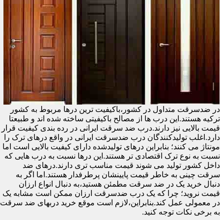
در ضدسرقت متداول در کشور،باکیفیت ترین درها مربوط به کشور
ترکیه هستند.این درب ها از مصالح باکیفیتی ساخته شده اند و طبیعتا
قیمت بالایی نیز دارند.درب ضد سرقت ایرانی در رده بندی کیفیت قرار
دارد.اغلب تولیدکنندگان درب ضدسرقت ایرانی در واقع درهای ترک را
مونتاژ می کنند؛ بنابراین درهای تولیدشده دارای کیفیت بالایی است اما
نسبت به نوع ترک اقتصادی تر هستند.این درها نسبت به درب هایی که
داخل کشور تولید می شوند قیمت مناسب تری دارند.درهای ضد
سرقت چینی به خاطر قیمت پایینشان پرطرفدار هستند.اما اگر به
دنبال خرید یک در ضد سرقت مطمئن هستید،به دنبال انواع ارزان
قیمت نروید؛ چرا که یک درب ضدسرقت ارزان ممکن است مشابه یک
در معمولی عمل کند.بنابراین،لازم است موقع خرید دربهای ضد سرقت
به برخی نکات توجه کنید.