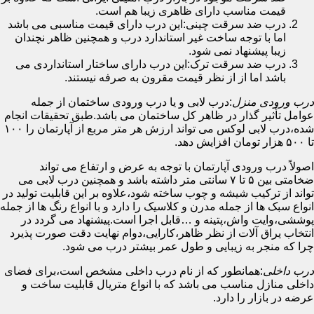
قیمت مناسب دارای ظاهری زیبا هم است.
درب ضد سرقت چینی:این درب دارای قیمت مناسبی می باشد
اما با توجه ساخت غیر استاندارد درب و همچنین ظاهر نچندان
زیبا پیشنهاد نمی شود.
درب ضد سرقت ترک:این درب دارای ساختار استانداردی می
باشد اما از از نظر قیمت مقرون به صرفه نیستند.
درب ورودی منزل
:درب لابی و یا درب ورودی ساختمان از جمله
عوامل تأثیر گذار در ظاهر کل ساختمان می باشد.طبق تحقیقات انجام
شده،درب لابی لوکس می تواند ارزش هر متر مربع از آپارتمان را ۱۰۰
تا ۵۰۰ هزار تومان افزایش دهد.
اصولاً درب ورودی آپارتمان با توجه به عرض و ارتفاع می تواند
ضخامتی بین ۵ تا ۷ سانتی متر داشته باشد و همچنین درب لابی می
تواند از ترکیب شیشه و چوب ساخته شود،علاوه بر این قابلیت تولید در
انواع سبک ها از جمله مدرن و کلاسیک را دارد و با انواع رنگ ها از جمله
پوششی،وایت واش،پتینه و …قابل اجرا است.پیشنهاد می گردد در
انتخاب یراق آلات از نظر ظاهر،کارایی،دوام نهایت دقت صورت پذیرد
چرا که منجر به زیبایی و طول عمر بیشتر درب می شود.
درب داخلی
:همانطور که از نام درب داخلی مشخص است،برای فضای
داخلی منازل مناسب می باشد که با انواع متریال قابلیت ساخت و
عرضه در بازار را دارد.