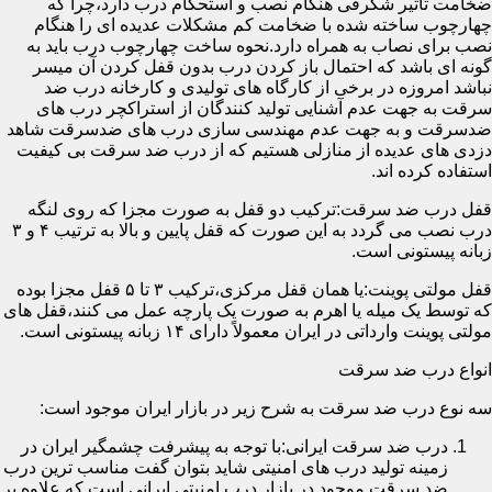
ضخامت تأثیر شگرفی هنگام نصب و استحکام درب دارد،چرا که
چهارچوب ساخته شده با ضخامت کم مشکلات عدیده ای را هنگام
نصب برای نصاب به همراه دارد.نحوه ساخت چهارچوب درب باید به
گونه ای باشد که احتمال باز کردن درب بدون قفل کردن آن میسر
نباشد امروزه در برخی از کارگاه های تولیدی و کارخانه درب ضد
سرقت به جهت عدم آشنایی تولید کنندگان از استراکچر درب های
ضدسرقت و به جهت عدم مهندسی سازی درب های ضدسرقت شاهد
دزدی های عدیده از منازلی هستیم که از درب ضد سرقت بی کیفیت
استفاده کرده اند.
قفل درب ضد سرقت:ترکیب دو قفل به صورت مجزا که روی لنگه
درب نصب می گردد به این صورت که قفل پایین و بالا به ترتیب ۴ و ۳
زبانه پیستونی است.
قفل مولتی پوینت:یا همان قفل مرکزی،ترکیب ۳ تا ۵ قفل مجزا بوده
که توسط یک میله یا اهرم به صورت یک پارچه عمل می کنند،قفل های
مولتی پوینت وارداتی در ایران معمولاً دارای ۱۴ زبانه پیستونی است.
انواع درب ضد سرقت
سه نوع درب ضد سرقت به شرح زیر در بازار ایران موجود است:
درب ضد سرقت ایرانی:با توجه به پیشرفت چشمگیر ایران در
زمینه تولید درب های امنیتی شاید بتوان گفت مناسب ترین درب
ضد سرقت موجود در بازار درب امنیتی ایرانی است که علاوه بر