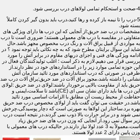
4-صحت و استحکام تمامی لولاهای درب بررسی شود.
5-درب را تا نیمه باز کرده و رها کنید،درب باید بدون گیر کردن کاملاً
بسته شود.
مشخصات درب ضد حریق:از آنجایی که این درب ها دارای ویژگی های
متفاوتی در مقایسه با درب های معمولی هستند؛ ضروری است تا درب
به مواردی از قبیل یراق آلات و رنگ درب مخصوص مجهز باشد.حال
شاید این سوال برایتان مطرح شود که به چه نکاتی باید توجه نمود ؟ در
ادامه ویژگی های فنی و اجزای دربهای مقاوم در برابر آتش را مورد
بررسی قرار می دهیم.لازم به ذکر است ؛ اغلب تولیدکنندگان فعال در
این حوزه تمامی موارد زیر را در استانداردهای خود در نظر دارند.از
طرفی در صورتی که درب استانداردهای مورد تائید سازمان آتش
نشانی را داشته باشد،مجوز یراق آلات در ضد حریق:یراق آلات درب ضد
حریق باید از مقاومت بالایی برخوردار باشند:لولای در ضد حریق :لولای
این درب ها باید دارای نشان سی ای (CE)باشد تا سلامت،ایمنی و
حفاظت از محیط زیست آن مطابق با الزامات اساسی مورد تائید
باشد.در حقیقت می توان گفت باید از لولای مخصوص درب ضد حریق
بهره برد.ساختار این لولاها به صورتی است که دچار پوسیدگی،چرخش
نمی شوند و در برابر حرارت بالا ذوب نمی گردند،در نتیجه امنیت درب
زیر سوال نمی رود.از آنجایی که وزن درب های ضد حریق زیاد
است،معمولاً به 3 عدد لولا نیاز دارند.در حالیکه درب های معمولی با
وزن پایین دارای 2 عدد لولا هستند.