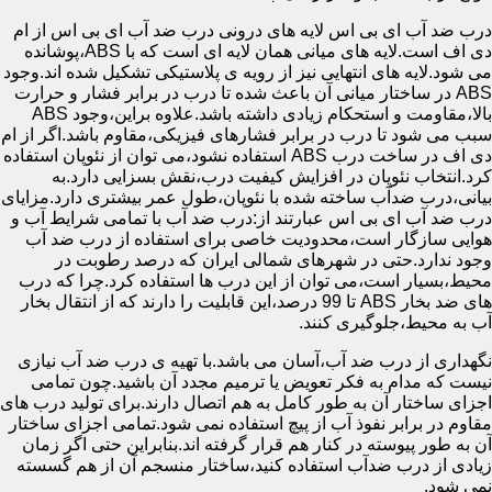
درب ضد آب ای بی اس لایه های درونی درب ضد آب ای بی اس از ام
دی اف است.لایه های میانی همان لایه ای است که با ABS،پوشانده
می شود.لایه های انتهایی نیز از رویه ی پلاستیکی تشکیل شده اند.وجود
ABS در ساختار میانی آن باعث شده تا درب در برابر فشار و حرارت
بالا،مقاومت و استحکام زیادی داشته باشد.علاوه براین،وجود ABS
سبب می شود تا درب در برابر فشارهای فیزیکی،مقاوم باشد.اگر از ام
دی اف در ساخت درب ABS استفاده نشود،می توان از نئوپان استفاده
کرد.انتخاب نئوپان در افزایش کیفیت درب،نقش بسزایی دارد.به
بیانی،درب ضدآب ساخته شده با نئوپان،طول عمر بیشتری دارد.مزایای
درب ضد آب ای بی اس عبارتند از:درب ضد آب با تمامی شرایط آب و
هوایی سازگار است،محدودیت خاصی برای استفاده از درب ضد آب
وجود ندارد.حتی در شهرهای شمالی ایران که درصد رطوبت در
محیط،بسیار است،می توان از این درب ها استفاده کرد.چرا که درب
های ضد بخار ABS تا 99 درصد،این قابلیت را دارند که از انتقال بخار
آب به محیط،جلوگیری کنند.
نگهداری از درب ضد آب،آسان می باشد.با تهیه ی درب ضد آب نیازی
نیست که مدام به فکر تعویض یا ترمیم مجدد آن باشید.چون تمامی
اجزای ساختار آن به طور کامل به هم اتصال دارند.برای تولید درب های
مقاوم در برابر نفوذ آب از پیچ استفاده نمی شود.تمامی اجزای ساختار
آن به طور پیوسته در کنار هم قرار گرفته اند.بنابراین حتی اگر زمان
زیادی از درب ضدآب استفاده کنید،ساختار منسجم آن از هم گسسته
نمی شود.