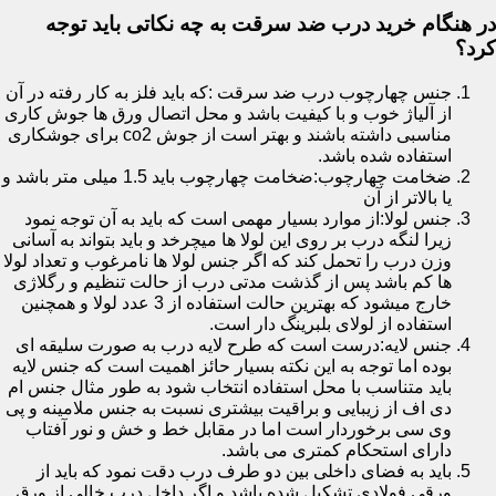
در هنگام خرید درب ضد سرقت به چه نکاتی باید توجه
کرد؟
جنس چهارچوب درب ضد سرقت :که باید فلز به کار رفته در آن
از آلیاژ خوب و با کیفیت باشد و محل اتصال ورق ها جوش کاری
مناسبی داشته باشند و بهتر است از جوش co2 برای جوشکاری
استفاده شده باشد.
ضخامت چهارچوب:ضخامت چهارچوب باید 1.5 میلی متر باشد و
یا بالاتر از آن
جنس لولا:از موارد بسیار مهمی است که باید به آن توجه نمود
زیرا لنگه درب بر روی این لولا ها میچرخد و باید بتواند به آسانی
وزن درب را تحمل کند که اگر جنس لولا ها نامرغوب و تعداد لولا
ها کم باشد پس از گذشت مدتی درب از حالت تنظیم و رگلاژی
خارج میشود که بهترین حالت استفاده از 3 عدد لولا و همچنین
استفاده از لولای بلبرینگ دار است.
جنس لایه:درست است که طرح لایه درب به صورت سلیقه ای
بوده اما توجه به این نکته بسیار حائز اهمیت است که جنس لایه
باید متناسب با محل استفاده انتخاب شود به طور مثال جنس ام
دی اف از زیبایی و براقیت بیشتری نسبت به جنس ملامینه و پی
وی سی برخوردار است اما در مقابل خط و خش و نور آفتاب
دارای استحکام کمتری می باشد.
باید به فضای داخلی بین دو طرف درب دقت نمود که باید از
ورقی فولادی تشکیل شده باشد و اگر داخل درب خالی از ورق