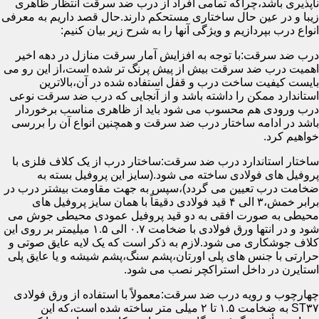
ناپذیری باشد،چراکه تمامی افراد از درب ضد سرقت انتظار ظاهری
زیبا و در عین حال ساختاری مستحکم دارند.حال قصد داریم به معرفی
انواع درب بپردازیم و ویژگی آنها را به شرح زیر بیان کنیم:
درب ضد سرقت:با توجه به افزایش آمار سرقت منازل در دهه اخیر
اهمیت درب ضد سرقت بیش از پیش پرنگ تر شده است،از این رو می
بایست کیفیت ساخت درب و قفل استفاده شده در آن،بالاترین
استاندارد ممکن را داشته باشد و از آنجایی که درب ضد سرقت نوعی
درب ورودی هم محسوب می شود باید از ظاهری مناسب برخوردار
باشد در ادامه ساختار درب ضد سرقت و همچنین انواع آن را بررسی
خواهیم کرد.
ساختار استاندارد درب ضد سرقت:ساختار درب از یک کلاف فلزی با
پروفیل های فولادی ساخته می شود.(سایز این پروفیل بسته به
ضخامت درب تعیین می گردد)،سپس به جهت مقاومت بیشتر درب در
برابر خمش،۳ الی ۴ قید فولادی دقیقاً با همان سایز پروفیل های
محیطی به صورت افقی به دو قید پروفیل عمودی محیطی جوش می
شود و در انتها ورق فولادی با ضخامت ۰.۷ الی ۱.۵ میلیمتر بر روی این
کلاف جوشکاری می شود.لازم به ذکر است که یک لایه عایق صوتی و
حرارتی با جنس های پلی اورتان،پشم سنگ،پشم شیشه و یا عایق پلی
استایرن در داخل استراکچر نصب می شود.
چهارچوب و رویه درب ضد سرقت:معمولاً با استفاده از ورق فولادی
ST۳۷ به ضخامت ۱.۵ تا ۲ میلی متر ساخته شده است،که این