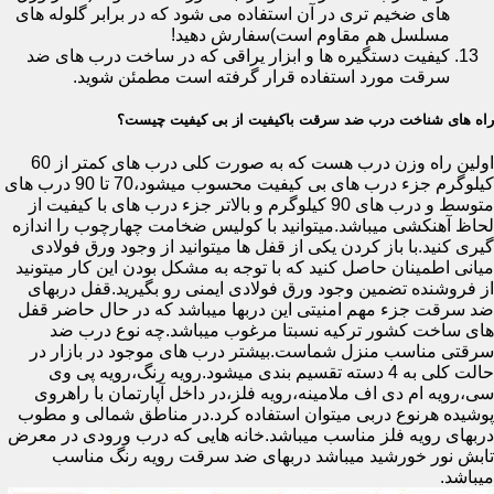
های ضخیم تری در آن استفاده می شود که در برابر گلوله های
مسلسل هم مقاوم است)سفارش دهید!
کیفیت دستگیره ها و ابزار یراقی که در ساخت درب های ضد
سرقت مورد استفاده قرار گرفته است مطمئن شوید.
راه های شناخت درب ضد سرقت باکیفیت از بی کیفیت چیست؟
اولین راه وزن درب هست که به صورت کلی درب های کمتر از 60
کیلوگرم جزء درب های بی کیفیت محسوب میشود،70 تا 90 درب های
متوسط و درب های 90 کیلوگرم و بالاتر جزء درب های با کیفیت از
لحاظ آهنکشی میباشد.میتوانید با کولیس ضخامت چهارچوب را اندازه
گیری کنید.با باز کردن یکی از قفل ها میتوانید از وجود ورق فولادی
میانی اطمینان حاصل کنید که با توجه به مشکل بودن این کار میتونید
از فروشنده تضمین وجود ورق فولادی ایمنی رو بگیرید.قفل دربهای
ضد سرقت جزء مهم امنیتی این دربها میباشد که در حال حاضر قفل
های ساخت کشور ترکیه نسبتا مرغوب میباشد.چه نوع درب ضد
سرقتی مناسب منزل شماست.بیشتر درب های موجود در بازار در
حالت کلی به 4 دسته تقسیم بندی میشود.رویه رنگ،رویه پی وی
سی،رویه ام دی اف ملامینه،رویه فلز،در داخل آپارتمان با راهروی
پوشیده هرنوع دربی میتوان استفاده کرد.در مناطق شمالی و مطوب
دربهای رویه فلز مناسب میباشد.خانه هایی که درب ورودی در معرض
تابش نور خورشید میباشد دربهای ضد سرقت رویه رنگ مناسب
میباشد.