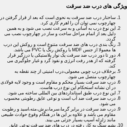
ویژگی های درب ضد سرقت
ساختار درب ضد سرقت به نحوی است که بعد از قرار گرفتن در
چهارچوب نمی توان آن را اهرم کاری کرد.
این نوع درب به آسانی و به سرعت نصب می شود و به همین
دلیل بعد از اتمام مراحل ساخت و ساز در چهارچوب نصب می
گردد.
رنگ بندی درب های ضد سرقت متنوع است و روکش این درب
ها معمولا از جنس MDF با روکش رنگ یا PVC می باشد.
دور تا دور درب ضد سرقت یک نوار پلاستیکی یا درزگیر قرار
گرفته که از هدر رفت انرژی و نفوذ گرد و غبار جلوگیری می
کند.
برخلاف درب چوبی معمولی،درب امنیتی از چند نقطه به
چهارچوب متصل می شود.
درب ضد سرقت بسیار محکم و مقاوم است و وجود لایه فولادی
در آن نشانه استحکام این نوع درب هاست.
این نوع درب طبق استانداردهای بین المللی ساخته می شود.
درب ضد سرقت ضد آب است و نوعی عایق رطوبتی محسوب
می شود.
درب ضد سرقت در برابر گرما،سرما،برش،مته،اسید و رطوبت
مقاوم می باشد و علاوه بر این ها در هنگام وقوع حوادث طبیعی
مانند زلزله آسیب بسیار جزئی می بیند.
پشم سنگ به کار رفته در درب های ضد سرقت نوعی عایق