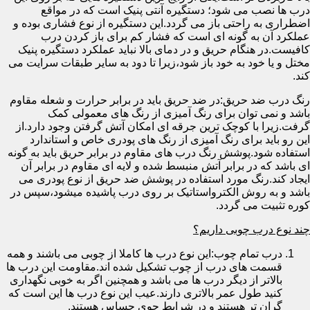
درب ها نصب می شود؛ دستگیره آنتی پنیک است که در مواقع
اضطراری به راحتی باز می گردد.این دستگیره از نوع فشاری بوده و
عملکرد آن به گونه ای است که فشار کم برای باز کردن درب
کافیست.در هنگام حریق و در دمای بالا نباید عملکرد دستگیره پنیک
مختل و یا خود به خود باز شود،زیرا تا دود به سایر طبقات سرایت می
کند.
رنگ درب ضد حریق:در ضد حریق باید در برابر حرارت و شعله مقاوم
باشد و نمی توان برای رنگ آمیزی از رنگ های معمولی کمک
گرفت.زیرا با کوچک ترین جرقه ای امکان آتش گرفتن وجود دارد.از
این رو باید برای رنگ آمیزی از رنگ های پودری خاص و استاندارد
استفاده شود.پوشش رنگ درب های مقاوم در برابر حریق باید به گونه
ای باشد که در برابر آتش منبسط شده و لایه ای مقاوم در برابر آن
ایجاد کند.رنگ مورد استفاده در پوشش ضد حریق از نوع پودری می
باشد و به روش الکترواستاتیک بر روی درب پاشیده میشود،سپس در
کوره تثبیت می گردد.
چند نوع درب چوبی داریم؟
درب تمام چوب:این نوع درب ها کاملا از چوبی می باشند و همه
قسمت های درب از چوب تشکیل شده اند.مقاومت این درب ها
بالاتر از دیگر درب ها می باشد و همچنین اگر به خوبی نگهداری
کنید طول عمر بالاتری دارند.عیب این نوع درب ها این است که
گران تر هستند و در شرایط جوی حساس هستند.