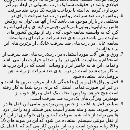
فولادی باشد در حقیقت شما یک درب معمولی در ابعاد بزرگتر
خریداری کرده اید البته با پرداخت هزینه یک درب ضد سرقت!
روکش درب ضد سرقت:روکش درب ضد سرقت دارای در
مختلفی در بازار موجود می باشد که از آنها می توان به روکش
هاس ایتالیایی،اروپایی،آمریکایی،چینی،ترکیه ای و ایرانی اشاره
کرد که به واسطه سابقه خوبی که دارند از بهترین کشور های
سازنده می باشند.درب های ضد سرقت ترکیه ای به واسطه
سابقه عالی در درب های ضد سرقت خانگی از برترین های این
برند ها است
ورق و آهن آلات مورد استفاده در درب:درب های ضد سرقت از
استحکام و مقاومت بالایی در برابر صدا و حرارت دارا می باشد
و تمامی این ها به خاطر ابزار و وسایلی است که در این درب ها
به کار برده شده است.در درب های ضد سرقت از رشته آهن
پروفیل باید استفاده شود
قفل و یراق:قفل و یراق ها همگی باید از مرغوب ترین ها باشند و
در غیر این صورت تمامی امنیتی که برای درب شما به کار رفته
است هیچ خواهد بود! پس انتخاب یک قفل و یراق خوب از
مهمترین ویژگی های یک درب ضد سرقت است.
سیلندر قفل ها اغلب از جنس مس بوده و تمامی این قفل ها در
برابر ضربه،اسید و مته بسیار آسیب پذیر هستند و به راحتی دزد
ها می توانند از خانه شما سرقت کنند و برای جلوگیری از این کار
از قفل مولتی سیستم استفاده می شود که این در نمونه های 16
و 20 زبانه موجود است و به این طریق کار می کند که با قفل یک